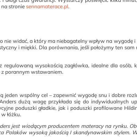
 na stronie
sennamaterace.pl
.
ego nie widać, a który ma niebagatelny wpływ na wygodę i
astyczny i miękki. Dla porównania, jeśli położymy ten sam
 z regulowaną wysokością zagłówka, idealne dla osób, k
emy z porannym wstawaniem.
ą jeden wspólny cel – zapewnić wygodę snu i dobre rozl
 Anders dużą wagę przykłada się do indywidualnych u
yjne poduszki gładkie, jak i poduszki profilowane Hildi
 w łóżku.
nders jest wiodącym producentem materacy na rynku. O
erca Polaków wysoką jakością I skandynawskim stylem.