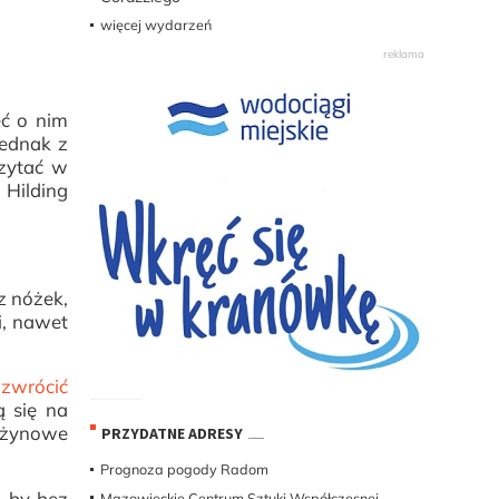
więcej wydarzeń
eć o nim
Jednak z
zytać w
 Hilding
z nóżek,
i, nawet
 zwrócić
ą się na
rężynowe
PRZYDATNE ADRESY
Prognoza pogody Radom
, by bez
Mazowieckie Centrum Sztuki Współczesnej