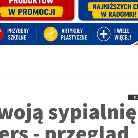
D
woją sypialnię
ers - przegląd