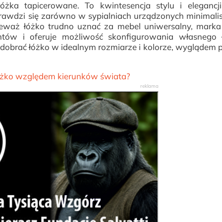
żka tapicerowane. To kwintesencja stylu i elegancji
rawdzi się zarówno w sypialniach urządzonych minimalis
ieważ łóżko trudno uznać za mebel uniwersalny, marka
ntów i oferuje możliwość skonfigurowania własnego 
obrać łóżko w idealnym rozmiarze i kolorze, wyglądem 
óżko względem kierunków świata?