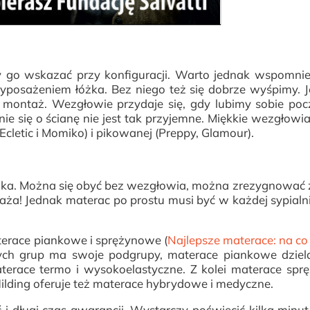
y go wskazać przy konfiguracji. Warto jednak wspomni
posażeniem łóżka. Bez niego też się dobrze wyśpimy. 
ontaż. Wezgłowie przydaje się, gdy lubimy sobie poc
anie się o ścianę nie jest tak przyjemne. Miękkie wezgłowia
cletic i Momiko) i pikowanej (Preppy, Glamour).
żka. Można się obyć bez wezgłowia, można zrezygnować 
aża! Jednak materac po prostu musi być w każdej sypialn
aterace piankowe i sprężynowe (
Najlepsze materace: na co
tych grup ma swoje podgrupy, materace piankowe dziel
aterace termo i wysokoelastyczne. Z kolei materace sp
 Hilding oferuje też materace hybrydowe i medyczne.
i długi czas gwarancji. Wystarczy poświęcić kilka minut