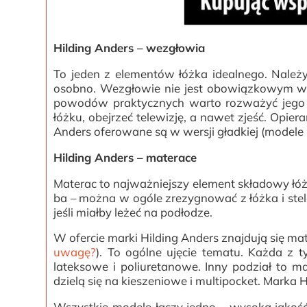
Hilding Anders – wezgłowia
To jeden z elementów łóżka idealnego. Należ
osobno. Wezgłowie nie jest obowiązkowym wy
powodów praktycznych warto rozważyć jego m
łóżku, obejrzeć telewizję, a nawet zjeść. Opier
Anders oferowane są w wersji gładkiej (modele E
Hilding Anders – materace
Materac to najważniejszy element składowy łó
ba – można w ogóle zrezygnować z łóżka i stel
jeśli miałby leżeć na podłodze.
W ofercie marki Hilding Anders znajdują się m
uwagę?
)
. To ogólne ujęcie tematu. Każda z 
lateksowe i poliuretanowe. Inny podział to m
dzielą się na kieszeniowe i multipocket. Marka
Wszystkie modele łączy jedno – wysoka jakość 