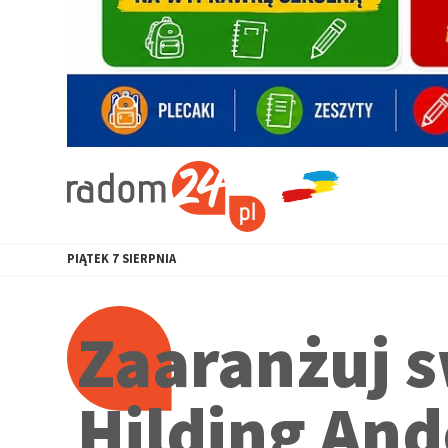
PIĄTEK
7
SIERPNIA
Zaaranżuj s
Hilding And