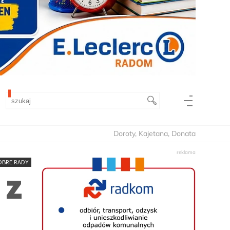
Doroty, Kajetana, Donata
OBRE RADY
 z