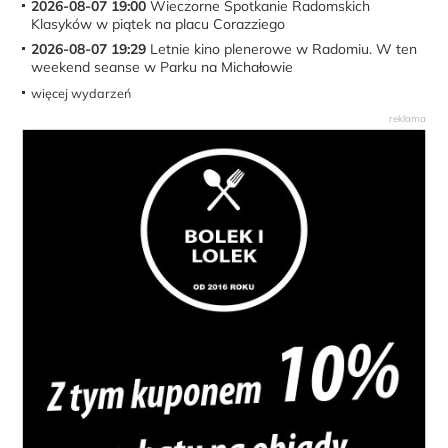
2026-08-07 19:00
Wieczorne Spotkanie Radomskich
Klasyków w piątek na placu Corazziego
2026-08-07 19:29
Letnie kino plenerowe w Radomiu. W ten
weekend seanse w Parku na Michałowie
więcej wydarzeń