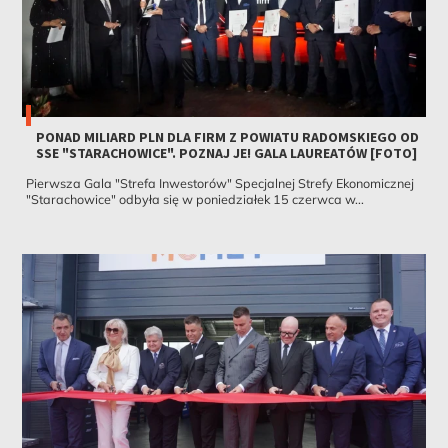
PONAD MILIARD PLN DLA FIRM Z POWIATU RADOMSKIEGO OD
SSE "STARACHOWICE". POZNAJ JE! GALA LAUREATÓW [FOTO]
Pierwsza Gala "Strefa Inwestorów" Specjalnej Strefy Ekonomicznej
"Starachowice" odbyła się w poniedziałek 15 czerwca w...