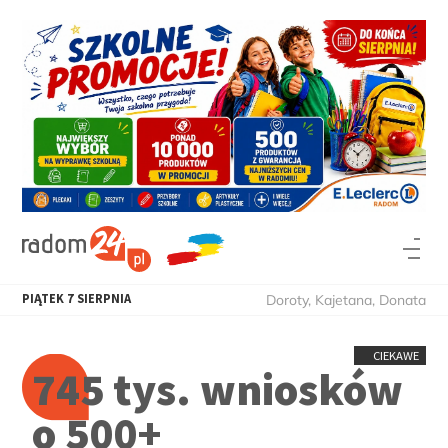
PIĄTEK
7
SIERPNIA
Doroty, Kajetana, Donata
CIEKAWE
745 tys. wniosków
o 500+