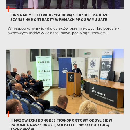
FIRMA MCMET OTWORZYŁA NOWĄ SIEDZIBĘ I MA DUŻE
SZANSE NA KONTRAKTY W RAMACH PROGRAMU SAFE
W niespotykanym - jak dla obiektów przemysłowych krajobrazie -
owocowych sadów w Żelaznej Nowej pod Magnuszewem,...
II MAZOWIECKI KONGRES TRANSPORTOWY ODBYŁ SIĘ W
RADOMIU. NASZE DROGI, KOLEJ I LOTNISKO POD LUPĄ
FACHOWCÓW