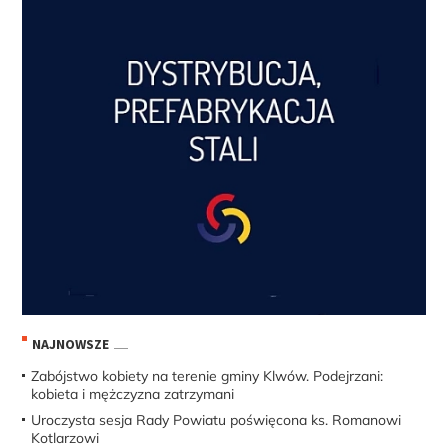
NAJNOWSZE
Zabójstwo kobiety na terenie gminy Klwów. Podejrzani:
kobieta i mężczyzna zatrzymani
Uroczysta sesja Rady Powiatu poświęcona ks. Romanowi
Kotlarzowi