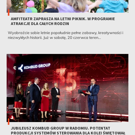
AMFITEATR ZAPRASZA NA LETNI PIKNIK. W PROGRAMIE
ATRAKCJE DLA CAŁYCH RODZIN
Wyobraźcie sobie letnie popołudnie pełne zabawy, kreatywności i
niezwykłych historii. Już w sobotę, 20 czerwca teren...
JUBILEUSZ KOMBUD GROUP W RADOMIU. POTENTAT
PRODUKCJI SYSTEMÓW STEROWANIA DLA KOLEI ŚWIĘTOWAŁ