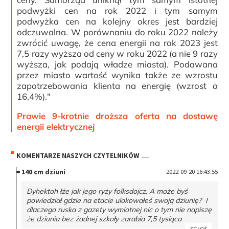
podwyżki cen na rok 2022 i tym samym
podwyżka cen na kolejny okres jest bardziej
odczuwalna. W porównaniu do roku 2022 należy
zwrócić uwagę, że cena energii na rok 2023 jest
7,5 razy wyższa od ceny w roku 2022 (a nie 9 razy
wyższa, jak podają władze miasta). Podawana
przez miasto wartość wynika także ze wzrostu
zapotrzebowania klienta na energię (wzrost o
16,4%)."
Prawie 9-krotnie droższa oferta na dostawę
energii elektrycznej
KOMENTARZE NASZYCH CZYTELNIKÓW
140 cm dziuni
2022-09-20 16:43:55
Dyhektoh łże jak jego ryży folksdojcz. A może byś
powiedział gdzie na etacie ulokowałeś swoją dziunię? I
dlaczego ruska z gazety wymiotnej nic o tym nie napiszę
że dziunia bez żadnej szkoły zarabia 7,5 tysiąca
ZGŁOŚ