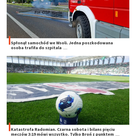
Spłonął samochód we Wsoli. Jedna poszkodowana
osoba trafiła do szpitala
Katastrofa Radomian. Czarna sobota i bilans pięciu
meczów 3:19 mówi wszystko. Tylko Broń z punktem