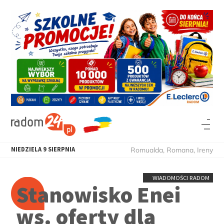
NIEDZIELA
9
SIERPNIA
Romualda, Romana, Ireny
WIADOMOŚCI RADOM
Stanowisko Enei
ws. oferty dla