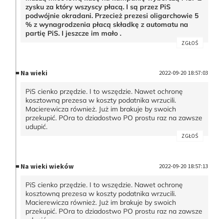
zysku za który wszyscy płacą. I są przez PiS
podwójnie okradani. Przecież prezesi oligarchowie 5
% z wynagrodzenia płacą składkę z automatu na
partię PiS. I jeszcze im mało .
ZGŁOŚ
Na wieki
2022-09-20 18:57:03
PiS cienko przędzie. I to wszędzie. Nawet ochronę
kosztowną prezesa w koszty podatnika wrzucili.
Macierewicza również. Już im brakuje by swoich
przekupić. POra to dziadostwo PO prostu raz na zawsze
udupić.
ZGŁOŚ
Na wieki wieków
2022-09-20 18:57:13
PiS cienko przędzie. I to wszędzie. Nawet ochronę
kosztowną prezesa w koszty podatnika wrzucili.
Macierewicza również. Już im brakuje by swoich
przekupić. POra to dziadostwo PO prostu raz na zawsze