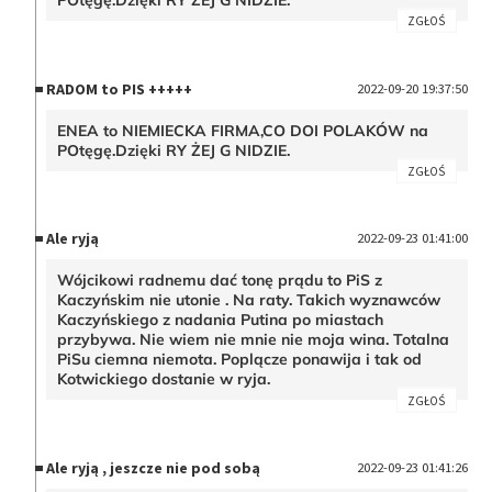
ZGŁOŚ
RADOM to PIS +++++
2022-09-20 19:37:50
ENEA to NIEMIECKA FIRMA,CO DOI POLAKÓW na
POtęgę.Dzięki RY ŻEJ G NIDZIE.
ZGŁOŚ
Ale ryją
2022-09-23 01:41:00
Wójcikowi radnemu dać tonę prądu to PiS z
Kaczyńskim nie utonie . Na raty. Takich wyznawców
Kaczyńskiego z nadania Putina po miastach
przybywa. Nie wiem nie mnie nie moja wina. Totalna
PiSu ciemna niemota. Poplącze ponawija i tak od
Kotwickiego dostanie w ryja.
ZGŁOŚ
Ale ryją , jeszcze nie pod sobą
2022-09-23 01:41:26