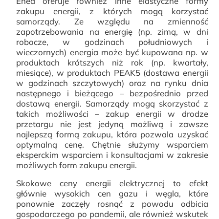
Enea oferuje również inne elastyczne formy
zakupu energii, z których mogą korzystać
samorządy. Ze względu na zmienność
zapotrzebowania na energię (np. zimą, w dni
robocze, w godzinach południowych i
wieczornych) energia może być kupowana np. w
produktach krótszych niż rok (np. kwartały,
miesiące), w produktach PEAK5 (dostawa energii
w godzinach szczytowych) oraz na rynku dnia
następnego i bieżącego – bezpośrednio przed
dostawą energii. Samorządy mogą skorzystać z
takich możliwości – zakup energii w drodze
przetargu nie jest jedyną możliwą i zawsze
najlepszą formą zakupu, która pozwala uzyskać
optymalną cenę. Chętnie służymy wsparciem
eksperckim wsparciem i konsultacjami w zakresie
możliwych form zakupu energii.
Skokowe ceny energii elektrycznej to efekt
głównie wysokich cen gazu i węgla, które
ponownie zaczęły rosnąć z powodu odbicia
gospodarczego po pandemii, ale również wskutek