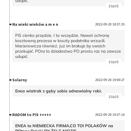
udupić.
ZGŁOŚ
Na wieki wieków a m e n
2022-09-20 18:57:25
PiS cienko przędzie. I to wszędzie. Nawet ochronę
kosztowną prezesa w koszty podatnika wrzucili.
Macierewicza również. Już im brakuje by swoich
przekupić. POra to dziadostwo PO prostu raz na zawsze
udupić.
ZGŁOŚ
Solarny
2022-09-20 19:00:27
Enea wiatrak z gęby sobie odnawialny robi.
ZGŁOŚ
RADOM to PIS +++++
2022-09-20 19:37:14
ENEA to NIEMIECKA FIRMA,CO TOI POLAKÓW na
POtęgę.Dzięki RY ŻEJ G NIDZIE.