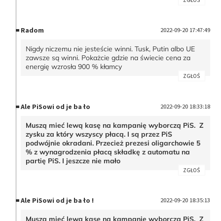
Radom
2022-09-20 17:47:49
Nigdy niczemu nie jesteście winni. Tusk, Putin albo UE
zawsze są winni. Pokażcie gdzie na świecie cena za
energię wzrosła 900 % kłamcy
ZGŁOŚ
Ale PiSowi od je ba ło
2022-09-20 18:33:18
Muszą mieć lewą kasę na kampanię wyborczą PiS. Z
zysku za który wszyscy płacą. I są przez PiS
podwójnie okradani. Przecież prezesi oligarchowie 5
% z wynagrodzenia płacą składkę z automatu na
partię PiS. I jeszcze nie mało
ZGŁOŚ
Ale PiSowi od je ba ło !
2022-09-20 18:35:13
Muszą mieć lewą kasę na kampanię wyborczą PiS. Z