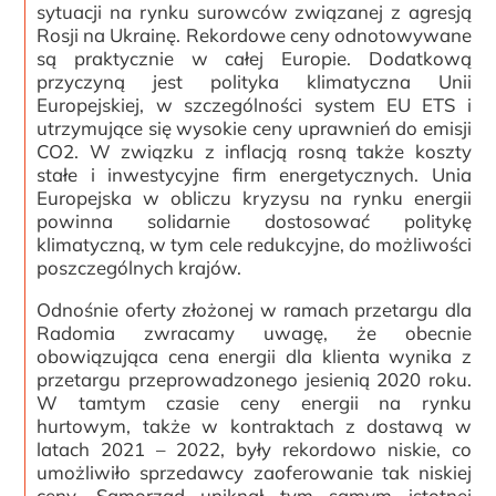
sytuacji na rynku surowców związanej z agresją
Rosji na Ukrainę. Rekordowe ceny odnotowywane
są praktycznie w całej Europie. Dodatkową
przyczyną jest polityka klimatyczna Unii
Europejskiej, w szczególności system EU ETS i
utrzymujące się wysokie ceny uprawnień do emisji
CO2. W związku z inflacją rosną także koszty
stałe i inwestycyjne firm energetycznych. Unia
Europejska w obliczu kryzysu na rynku energii
powinna solidarnie dostosować politykę
klimatyczną, w tym cele redukcyjne, do możliwości
poszczególnych krajów.
Odnośnie oferty złożonej w ramach przetargu dla
Radomia zwracamy uwagę, że obecnie
obowiązująca cena energii dla klienta wynika z
przetargu przeprowadzonego jesienią 2020 roku.
W tamtym czasie ceny energii na rynku
hurtowym, także w kontraktach z dostawą w
latach 2021 – 2022, były rekordowo niskie, co
umożliwiło sprzedawcy zaoferowanie tak niskiej
ceny. Samorząd uniknął tym samym istotnej