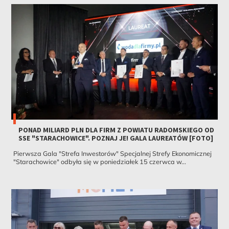
PONAD MILIARD PLN DLA FIRM Z POWIATU RADOMSKIEGO OD
SSE "STARACHOWICE". POZNAJ JE! GALA LAUREATÓW [FOTO]
Pierwsza Gala "Strefa Inwestorów" Specjalnej Strefy Ekonomicznej
"Starachowice" odbyła się w poniedziałek 15 czerwca w...