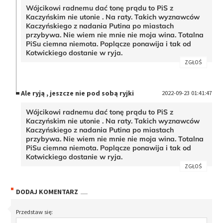
Wójcikowi radnemu dać tonę prądu to PiS z
Kaczyńskim nie utonie . Na raty. Takich wyznawców
Kaczyńskiego z nadania Putina po miastach
przybywa. Nie wiem nie mnie nie moja wina. Totalna
PiSu ciemna niemota. Poplącze ponawija i tak od
Kotwickiego dostanie w ryja.
ZGŁOŚ
Ale ryją , jeszcze nie pod sobą ryjki
2022-09-23 01:41:47
Wójcikowi radnemu dać tonę prądu to PiS z
Kaczyńskim nie utonie . Na raty. Takich wyznawców
Kaczyńskiego z nadania Putina po miastach
przybywa. Nie wiem nie mnie nie moja wina. Totalna
PiSu ciemna niemota. Poplącze ponawija i tak od
Kotwickiego dostanie w ryja.
ZGŁOŚ
DODAJ KOMENTARZ
Przedstaw się: