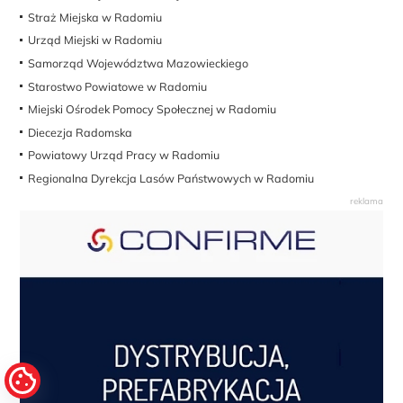
Straż Miejska w Radomiu
Urząd Miejski w Radomiu
Samorząd Województwa Mazowieckiego
Starostwo Powiatowe w Radomiu
Miejski Ośrodek Pomocy Społecznej w Radomiu
Diecezja Radomska
Powiatowy Urząd Pracy w Radomiu
Regionalna Dyrekcja Lasów Państwowych w Radomiu