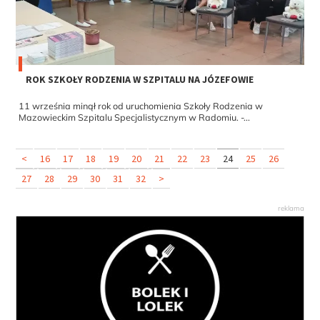
ROK SZKOŁY RODZENIA W SZPITALU NA JÓZEFOWIE
11 września minął rok od uruchomienia Szkoły Rodzenia w
Mazowieckim Szpitalu Specjalistycznym w Radomiu. -...
<
16
17
18
19
20
21
22
23
24
25
26
27
28
29
30
31
32
>