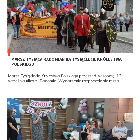
MARSZ TYSIĄCA RADOMIAN NA TYSIĄCLECIE KRÓLESTWA
POLSKIEGO
Marsz Tysiąclecia Królestwa Polskiego przeszedł w sobotę, 13
września ulicami Radomia. Wydarzenie rozpoczęło się msza...