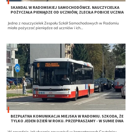
SKANDAL W RADOMSKIEJ SAMOCHODÓWCE. NAUCZYCIELKA
POŻYCZAŁA PIENIĄDZE OD UCZNIÓW, ZLECIŁA POBICIE UCZNIA
Jedna z nauczycielek Zespołu Szkół Samochodowych w Radomiu
miała pożyczać pieniądze od uczniów i ich...
BEZPŁATNA KOMUNIKACJA MIEJSKA W RADOMIU. SZKODA, ŻE
TYLKO JEDEN DZIEŃ W ROKU. PRZEPRASZAMY - W SUMIE DWA
W zasadzie, jak słusznie zauważyli w komentarzach Czytelnicy