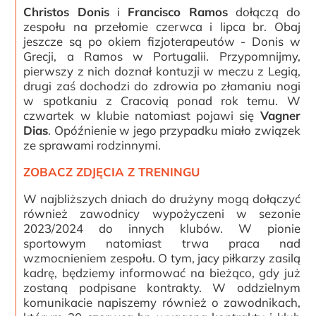
Christos Donis
i
Francisco Ramos
dołączą do
zespołu na przełomie czerwca i lipca br. Obaj
jeszcze są po okiem fizjoterapeutów - Donis w
Grecji, a Ramos w Portugalii. Przypomnijmy,
pierwszy z nich doznał kontuzji w meczu z Legią,
drugi zaś dochodzi do zdrowia po złamaniu nogi
w spotkaniu z Cracovią ponad rok temu. W
czwartek w klubie natomiast pojawi się
Vagner
Dias
. Opóźnienie w jego przypadku miało związek
ze sprawami rodzinnymi.
ZOBACZ ZDJĘCIA Z TRENINGU
W najbliższych dniach do drużyny mogą dołączyć
również zawodnicy wypożyczeni w sezonie
2023/2024 do innych klubów. W pionie
sportowym natomiast trwa praca nad
wzmocnieniem zespołu. O tym, jacy piłkarzy zasilą
kadrę, będziemy informować na bieżąco, gdy już
zostaną podpisane kontrakty. W oddzielnym
komunikacie napiszemy również o zawodnikach,