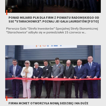
PONAD MILIARD PLN DLA FIRM Z POWIATU RADOMSKIEGO OD
SSE "STARACHOWICE". POZNAJ JE! GALA LAUREATÓW [FOTO]
Pierwsza Gala "Strefa Inwestorów" Specjalnej Strefy Ekonomicznej
"Starachowice" odbyła się w poniedziałek 15 czerwca w...
FIRMA MCMET OTWORZYŁA NOWĄ SIEDZIBĘ I MA DUŻE