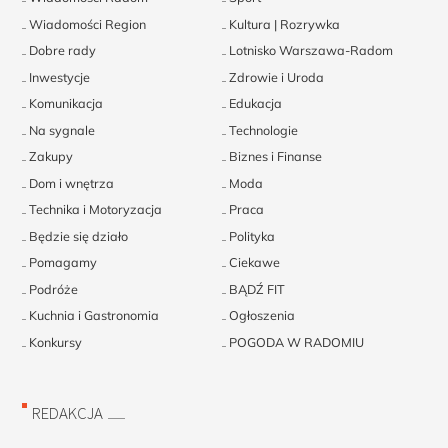
Wiadomości Region
Kultura | Rozrywka
Dobre rady
Lotnisko Warszawa-Radom
Inwestycje
Zdrowie i Uroda
Komunikacja
Edukacja
Na sygnale
Technologie
Zakupy
Biznes i Finanse
Dom i wnętrza
Moda
Technika i Motoryzacja
Praca
Będzie się działo
Polityka
Pomagamy
Ciekawe
Podróże
BĄDŹ FIT
Kuchnia i Gastronomia
Ogłoszenia
Konkursy
POGODA W RADOMIU
REDAKCJA