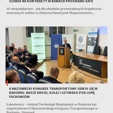
SZANSE NA KONTRAKTY W RAMACH PROGRAMU SAFE
W niespotykanym - jak dla obiektów przemysłowych krajobrazie -
owocowych sadów w Żelaznej Nowej pod Magnuszewem,...
II MAZOWIECKI KONGRES TRANSPORTOWY ODBYŁ SIĘ W
RADOMIU. NASZE DROGI, KOLEJ I LOTNISKO POD LUPĄ
FACHOWCÓW
Łukasiewicz – Instytut Technologii Eksploatacji w Radomiu był
organizatorem II Mazowieckiego Kongresu Transportowego w
Radomiu. Stanowił...