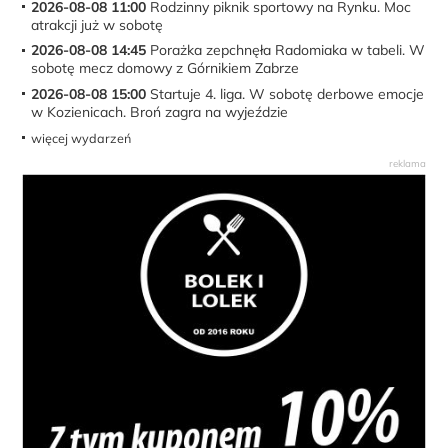
2026-08-08 11:00
Rodzinny piknik sportowy na Rynku. Moc
atrakcji już w sobotę
2026-08-08 14:45
Porażka zepchnęła Radomiaka w tabeli. W
sobotę mecz domowy z Górnikiem Zabrze
2026-08-08 15:00
Startuje 4. liga. W sobotę derbowe emocje
w Kozienicach. Broń zagra na wyjeździe
więcej wydarzeń