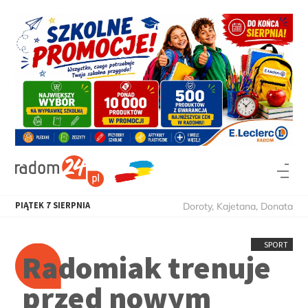
PIĄTEK
7
SIERPNIA
Doroty, Kajetana, Donata
SPORT
Radomiak trenuje
przed nowym