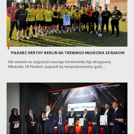
PIŁKARZ HERTHY BERLIN NA TRENINGU MŁODZIKA 18 RADOM
We wtorek na zajęciach nowego beniaminka ligi okręgowej
Młodzika 18 Radom, pojawił się niespodziewany gość....