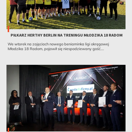
PIŁKARZ HERTHY BERLIN NA TRENINGU MŁODZIKA 18 RADOM
We wtorek na zajęciach nowego beniaminka ligi okręgowej
Młodzika 18 Radom, pojawił się niespodziewany gość....