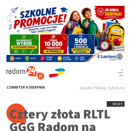
CZWARTEK
6
SIERPNIA
Jakuba, Sławy, Sykstusa
SPORT
Cztery złota RLTL
GGG Radom na