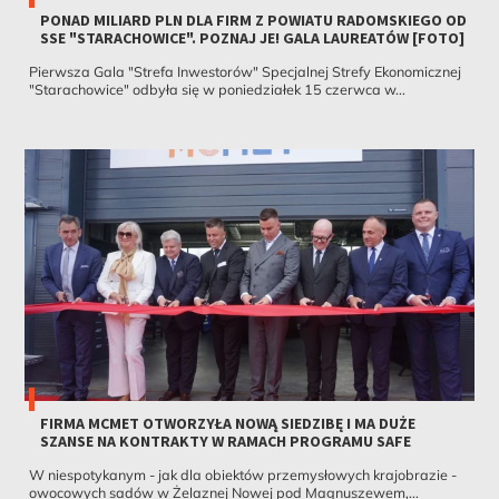
PONAD MILIARD PLN DLA FIRM Z POWIATU RADOMSKIEGO OD
SSE "STARACHOWICE". POZNAJ JE! GALA LAUREATÓW [FOTO]
Pierwsza Gala "Strefa Inwestorów" Specjalnej Strefy Ekonomicznej
"Starachowice" odbyła się w poniedziałek 15 czerwca w...
FIRMA MCMET OTWORZYŁA NOWĄ SIEDZIBĘ I MA DUŻE
SZANSE NA KONTRAKTY W RAMACH PROGRAMU SAFE
W niespotykanym - jak dla obiektów przemysłowych krajobrazie -
owocowych sadów w Żelaznej Nowej pod Magnuszewem,...