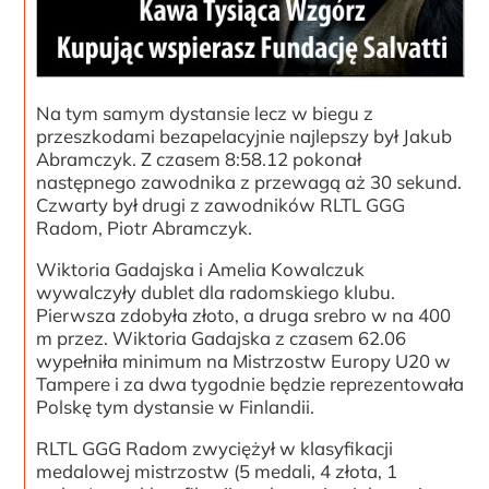
Na tym samym dystansie lecz w biegu z
przeszkodami bezapelacyjnie najlepszy był Jakub
Abramczyk. Z czasem 8:58.12 pokonał
następnego zawodnika z przewagą aż 30 sekund.
Czwarty był drugi z zawodników RLTL GGG
Radom, Piotr Abramczyk.
Wiktoria Gadajska i Amelia Kowalczuk
wywalczyły dublet dla radomskiego klubu.
Pierwsza zdobyła złoto, a druga srebro w na 400
m przez. Wiktoria Gadajska z czasem 62.06
wypełniła minimum na Mistrzostw Europy U20 w
Tampere i za dwa tygodnie będzie reprezentowała
Polskę tym dystansie w Finlandii.
RLTL GGG Radom zwyciężył w klasyfikacji
medalowej mistrzostw (5 medali, 4 złota, 1