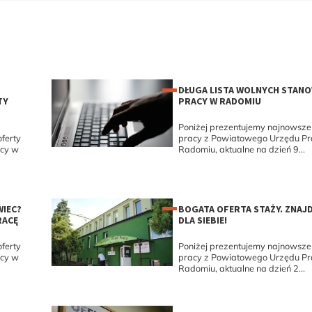
DŁUGA LISTA WOLNYCH STAN
TY
PRACY W RADOMIU
Poniżej prezentujemy najnowsze 
ferty
pracy z Powiatowego Urzędu P
acy w
Radomiu, aktualne na dzień 9...
WIEC?
BOGATA OFERTA STAŻY. ZNAJ
RACĘ
DLA SIEBIE!
ferty
Poniżej prezentujemy najnowsze 
acy w
pracy z Powiatowego Urzędu P
Radomiu, aktualne na dzień 2...