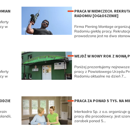
OMIAN
PRACA W NIEMCZECH. REKRUT
RADOMIU [OGŁOSZENIE]
ferty
acy w
Firma Piening Montage organizu
Radomiu giełdę pracy. Rekrutacj
prowadzona jest na dwa stanow
WEJDŹ W NOWY ROK Z NOWĄ 
Poniżej prezentujemy najnowsze 
ferty
pracy z Powiatowego Urzędu P
acy w
Radomiu aktualne na dzień 7...
ODZIE
PRACA ZA PONAD 5 TYS. NA MI
rain
Interkadra Sp. z o.o. organizuje 
landii,
pracy dla pracodawcy. Jest szan
zarobek ponad 5...