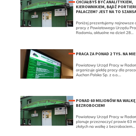
CHCIAŁBYŚ BYĆ ANALITYKIEM,
KIEROWNIKIEM, BĄDŹ PORTIER
PALACZEM? JEST NA TO SZANSA
Poniżej prezentujemy najnowsze o
pracy z Powiatowego Urzędu Pr
Radomiu, aktualne na dzień 28...
PRACA ZA PONAD 2 TYS. NA MIE
Powiatowy Urząd Pracy w Rado
organizuje giełdę pracy dla pra
Auchan Polska Sp. z o.o....
PONAD 60 MILIONÓW NA WALKĘ
BEZROBOCIEM!
Powiatowy Urząd Pracy w Rado
planuje przeznaczyć prawie 63 mi
złotych na walkę z bezrobociem...