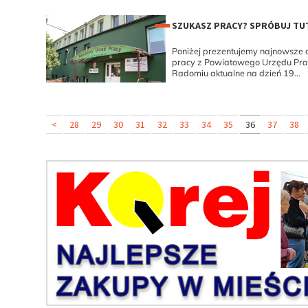
SZUKASZ PRACY? SPRÓBUJ TUT
Poniżej prezentujemy najnowsze o
pracy z Powiatowego Urzędu Pr
Radomiu aktualne na dzień 19...
<
28
29
30
31
32
33
34
35
36
37
38