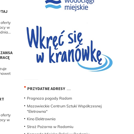
UTAJ
oferty
racy w
dnia...
SZANSA
PRACĘ
zuje
 nawet
PRZYDATNE ADRESY
Prognoza pogody Radom
RT
Mazowieckie Centrum Sztuki Współczesnej
"Eletrowna"
oferty
Kino Elektrownia
racy w
Straż Pożarna w Radomiu