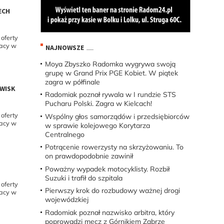
ECH
oferty
racy w
NAJNOWSZE
Moya Zbyszko Radomka wygrywa swoją
grupę w Grand Prix PGE Kobiet. W piątek
zagra w półfinale
OWISK
Radomiak poznał rywala w I rundzie STS
Pucharu Polski. Zagra w Kielcach!
oferty
Wspólny głos samorządów i przedsiębiorców
racy w
w sprawie kolejowego Korytarza
Centralnego
Potrącenie rowerzysty na skrzyżowaniu. To
on prawdopodobnie zawinił
Poważny wypadek motocyklisty. Rozbił
Suzuki i trafił do szpitala
oferty
Pierwszy krok do rozbudowy ważnej drogi
racy w
wojewódzkiej
Radomiak poznał nazwisko arbitra, który
poprowadzi mecz z Górnikiem Zabrze