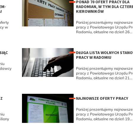
PONAD 70 OFERT PRACY DLA
EM-
RADOMIAN, W TYM DLA CZTER
!
KIEROWNIKÓW
ferty
Poniżej prezentujemy najnowsze 
acy w
pracy z Powiatowego Urzędu P
Radomiu, aktualne na dzień 26...
SIĄC
DŁUGA LISTA WOLNYCH STAN
PRACY W RADOMIU
miu
codawcy
Poniżej prezentujemy najnowsze 
pracy z Powiatowego Urzędu P
Radomiu, aktualne na dzień 21...
 Z
NAJNOWSZE OFERTY PRACY
Poniżej prezentujemy najnowsze 
miu
pracy z Powiatowego Urzędu P
liony
Radomiu, aktualne na dzień 19...