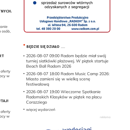
TNYCH.
tanie
 osób,
BĘDZIE SIĘ DZIAŁO
RT
2026-08-07 09:00
Radom będzie miał swój
turniej siatkówki plażowej. W piątek startuje
Beach Ball Radom 2026
oferty
2026-08-07 18:00
Radom Music Camp 2026:
racy w
Miasto zamieni się w wielką scenę
festiwalową
2026-08-07 19:00
Wieczorne Spotkanie
Radomskich Klasyków w piątek na placu
TAJ!
Corazziego
więcej wydarzeń
oferty
racy w