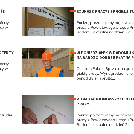
AŻE
SZUKASZ PRACY? SPRÓBUJ T
ferty
Poniżej prezentujemy najnowsze 
acy w
pracy z Powiatowego Urzędu P
Radomiu aktualne na dzień 3 gru
OFERTY
W PONIEDZIAŁEK W RADOMIU 
NA BARDZO DOBRZE PŁATNĄ 
ferty
acy w
Contrain Poland Sp. z o.o. organi
giełdę pracy. Wynagrodzenie to
ponad 39 zł/h brutto,...
PONAD 60 NAJNOWSZYCH OFE
PRACY
atrudni
Poniżej prezentujemy najnowsze 
pracy z Powiatowego Urzędu P
Radomiu aktualne na dzień 24...