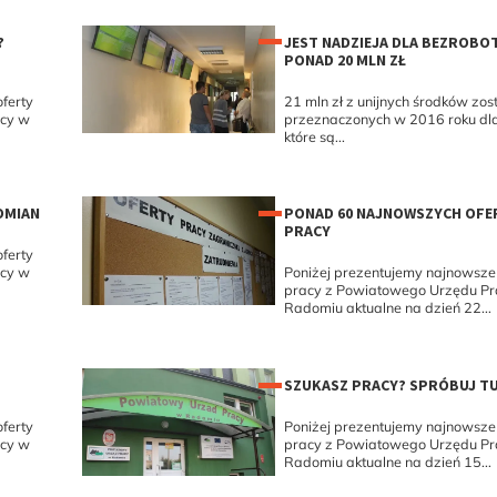
?
JEST NADZIEJA DLA BEZROBO
PONAD 20 MLN ZŁ
ferty
21 mln zł z unijnych środków zos
acy w
przeznaczonych w 2016 roku dla
które są...
OMIAN
PONAD 60 NAJNOWSZYCH OFE
PRACY
ferty
acy w
Poniżej prezentujemy najnowsze 
pracy z Powiatowego Urzędu P
Radomiu aktualne na dzień 22...
SZUKASZ PRACY? SPRÓBUJ TU
ferty
Poniżej prezentujemy najnowsze 
acy w
pracy z Powiatowego Urzędu P
Radomiu aktualne na dzień 15...