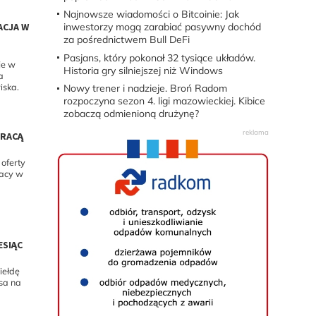
Najnowsze wiadomości o Bitcoinie: Jak
ACJA W
inwestorzy mogą zarabiać pasywny dochód
za pośrednictwem Bull DeFi
Pasjans, który pokonał 32 tysiące układów.
je w
Historia gry silniejszej niż Windows
a
iska.
Nowy trener i nadzieje. Broń Radom
rozpoczyna sezon 4. ligi mazowieckiej. Kibice
zobaczą odmienioną drużynę?
PRACĄ
oferty
racy w
ESIĄC
giełdę
sa na