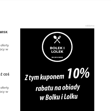
OWISK
oferty
racy w
DŹ COŚ
oferty
racy w