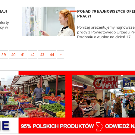
AJ!
PONAD 70 NAJNOWSZYCH OFE
PRACY!
ferty
acy w
Poniżej prezentujemy najnowsze 
pracy z Powiatowego Urzędu P
Radomiu aktualne na dzień 17...
39
40
41
42
43
44
>