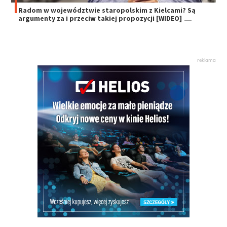
Radom w województwie staropolskim z Kielcami? Są
argumenty za i przeciw takiej propozycji [WIDEO]