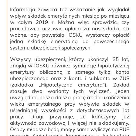
Informacja zawiera też wskazanie jak wyglądał
wpływ składek emerytalnych miesiąc po miesiącu
w całym 2019 r. Można więc sprawdzić, czy
pracodawca uczciwie opłaca za nas składki. Co
ważne, aby powstała IOSKU wystarczy opłacić
jedną składkę emerytalną do powszechnego
systemu ubezpieczeń społecznych.
Wszyscy ubezpieczeni, którzy ukończyli 35 lat,
znajdą w IOSKU również symulację hipotetycznej
emerytury obliczoną z samego tylko konta
ubezpieczonego oraz z konta i subkonta w ZUS
(zakładka „Hipotetyczna emerytura”). Zakład
stosuje dwa warianty tych wyliczeń. Jeden
uwzględnia naszą dalszą pracę aż do ukończenia
wieku emerytalnego przy wpływie składek w
uśrednionej wysokości z dotychczasowych lat
pracy. Drugi przyjmuje, że kończymy już
aktywność zawodową i więcej nie składkujemy.
Osoby młodsze będą mogły same wyliczyć na PUE
przyszłe świadczenie korzystając z kalkulatora