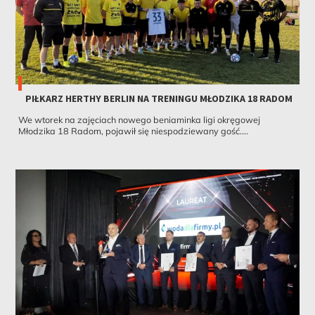
PIŁKARZ HERTHY BERLIN NA TRENINGU MŁODZIKA 18 RADOM
We wtorek na zajęciach nowego beniaminka ligi okręgowej
Młodzika 18 Radom, pojawił się niespodziewany gość....