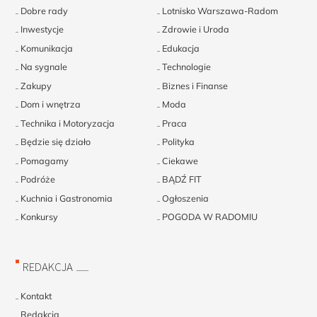
Dobre rady
Lotnisko Warszawa-Radom
Inwestycje
Zdrowie i Uroda
Komunikacja
Edukacja
Na sygnale
Technologie
Zakupy
Biznes i Finanse
Dom i wnętrza
Moda
Technika i Motoryzacja
Praca
Będzie się działo
Polityka
Pomagamy
Ciekawe
Podróże
BĄDŹ FIT
Kuchnia i Gastronomia
Ogłoszenia
Konkursy
POGODA W RADOMIU
REDAKCJA
Kontakt
Redakcja