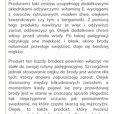
Producenci taki zestaw uzupełniają dodatkowymi
składnikami odżywczymi: witaminą E, wyciągami
z owoców cytrusowych, masłem shea, olejkiem
lawendowym czy tym z bergamotki. Z pomocą
tego produktu nawilżysz (a więc i odżywisz)
zarost, odświeżysz go. Olejek dodatkowo chroni
włosy przed utrata wody. Po takiej pielęgnacji
odzyskują one miękkość i blask, skóra brody
natomiast przestaje swędzieć, staje się bardziej
miękka.
Produkt ten każdy brodacz powinien włączyć na
stałe do swojej rutyny pielęgnacyjnej. Szczególnie
jednak stosowanie olejku do brody jest ważne dla
tych, którzy dopiero zapuszczają zarost. Olejek
stosowany między kilkudniowych zarostem, a
momentem kiedy pojawi się zary prawdziwej
brody jest w stanie w znaczący sposób złagodzić
tak nieprzyjemne uczucia, jak permanentne
swędzenie, na które często skarżą się mężczyźni.
Olejek to także produkt, który możesz