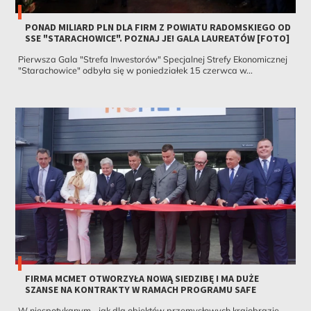
PONAD MILIARD PLN DLA FIRM Z POWIATU RADOMSKIEGO OD
SSE "STARACHOWICE". POZNAJ JE! GALA LAUREATÓW [FOTO]
Pierwsza Gala "Strefa Inwestorów" Specjalnej Strefy Ekonomicznej
"Starachowice" odbyła się w poniedziałek 15 czerwca w...
FIRMA MCMET OTWORZYŁA NOWĄ SIEDZIBĘ I MA DUŻE
SZANSE NA KONTRAKTY W RAMACH PROGRAMU SAFE
W niespotykanym - jak dla obiektów przemysłowych krajobrazie -