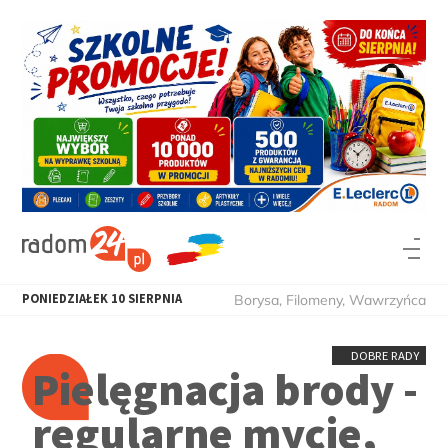
PONIEDZIAŁEK
10
SIERPNIA
Borysa, Filomeny, Wawrzyńca
DOBRE RADY
Pielęgnacja brody -
regularne mycie,