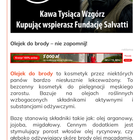
Olejek do brody – nie zapomnij!
Olejek do brody
to kosmetyk przez niektórych
panów bardzo niesłusznie lekceważony. To
bezcenny kosmetyk do pielęgnacji męskiego
zarostu. Bazuje na olejach roślinnych
wzbogaconych składnikami aktywnymi i
substancjami odżywczymi.
Bazę stanowią składniki takie jak: olej arganowy,
jojoba, migdałowy. Cennym dodatkiem jest
stymulujący porost włosów olej rycynowy, czy
głęboko odżywiający skórę brody olej macadamia.