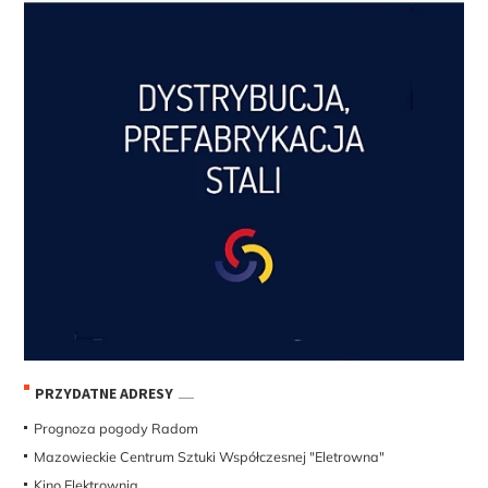
PRZYDATNE ADRESY
Prognoza pogody Radom
Mazowieckie Centrum Sztuki Współczesnej "Eletrowna"
Kino Elektrownia