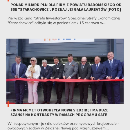
PONAD MILIARD PLN DLA FIRM Z POWIATU RADOMSKIEGO OD
SSE "STARACHOWICE". POZNAJ JE! GALA LAUREATÓW [FOTO]
Pierwsza Gala "Strefa Inwestorów" Specjalnej Strefy Ekonomicznej
"Starachowice" odbyła się w poniedziałek 15 czerwca w...
FIRMA MCMET OTWORZYŁA NOWĄ SIEDZIBĘ I MA DUŻE
SZANSE NA KONTRAKTY W RAMACH PROGRAMU SAFE
W niespotykanym - jak dla obiektów przemysłowych krajobrazie -
owocowych sadów w Żelaznej Nowej pod Magnuszewem,...