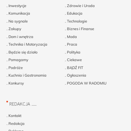
Inwestycje
Zdrowie i Uroda
Komunikacja
Edukacja
Na sygnale
Technologie
Zakupy
Biznes i Finanse
Dom i wnętrza
Moda
Technika i Motoryzacja
Praca
Będzie się działo
Polityka
Pomagamy
Ciekawe
Podróże
BĄDŹ FIT
Kuchnia i Gastronomia
Ogłoszenia
Konkursy
POGODA W RADOMIU
REDAKCJA
Kontakt
Redakcja