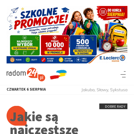
CZWARTEK
6
SIERPNIA
Jakuba, Sławy, Sykstusa
DOBRE RADY
Jakie są
najczęstsze