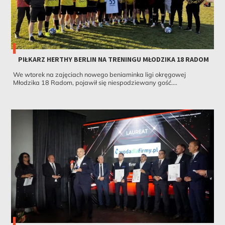
PIŁKARZ HERTHY BERLIN NA TRENINGU MŁODZIKA 18 RADOM
We wtorek na zajęciach nowego beniaminka ligi okręgowej
Młodzika 18 Radom, pojawił się niespodziewany gość....