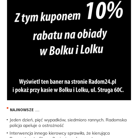
NAJNOWSZE
Jeden dzień, pięć wypadków, siedmioro rannych. Radomska
policja apeluje o ostrożność
Interwencja innego kierowcy sprawiła, że kierująca