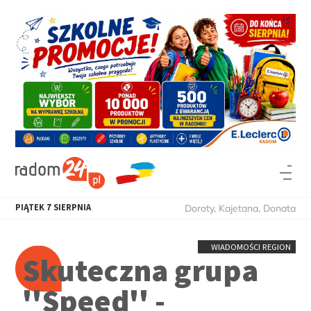
PIĄTEK
7
SIERPNIA
Doroty, Kajetana, Donata
WIADOMOŚCI REGION
Skuteczna grupa
''Speed'' -