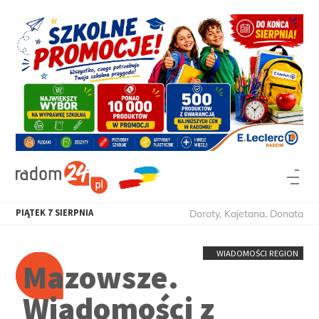
PIĄTEK
7
SIERPNIA
Doroty, Kajetana, Donata
WIADOMOŚCI REGION
Mazowsze.
Wiadomości z