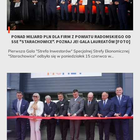
PONAD MILIARD PLN DLA FIRM Z POWIATU RADOMSKIEGO OD
SSE "STARACHOWICE". POZNAJ JE! GALA LAUREATÓW [FOTO]
Pierwsza Gala "Strefa Inwestorów" Specjalnej Strefy Ekonomicznej
"Starachowice" odbyła się w poniedziałek 15 czerwca w...