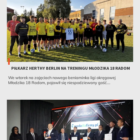
PIŁKARZ HERTHY BERLIN NA TRENINGU MŁODZIKA 18 RADOM
We wtorek na zajęciach nowego beniaminka ligi okręgowej
Młodzika 18 Radom, pojawił się niespodziewany gość....