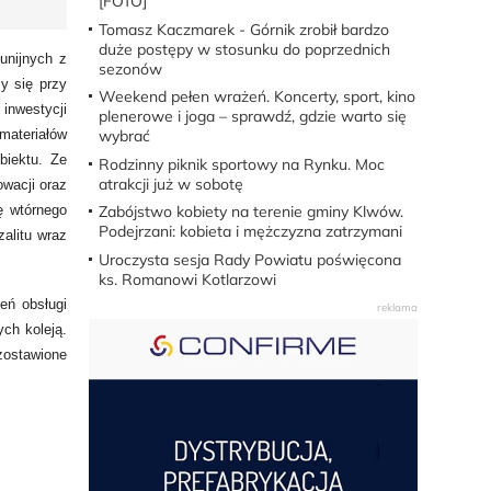
[FOTO]
Tomasz Kaczmarek - Górnik zrobił bardzo
duże postępy w stosunku do poprzednich
unijnych z
sezonów
y się przy
Weekend pełen wrażeń. Koncerty, sport, kino
inwestycji
plenerowe i joga – sprawdź, gdzie warto się
ateriałów
wybrać
biektu. Ze
Rodzinny piknik sportowy na Rynku. Moc
atrakcji już w sobotę
owacji oraz
ę wtórnego
Zabójstwo kobiety na terenie gminy Klwów.
Podejrzani: kobieta i mężczyzna zatrzymani
zalitu wraz
Uroczysta sesja Rady Powiatu poświęcona
ks. Romanowi Kotlarzowi
eń obsługi
ch koleją.
zostawione