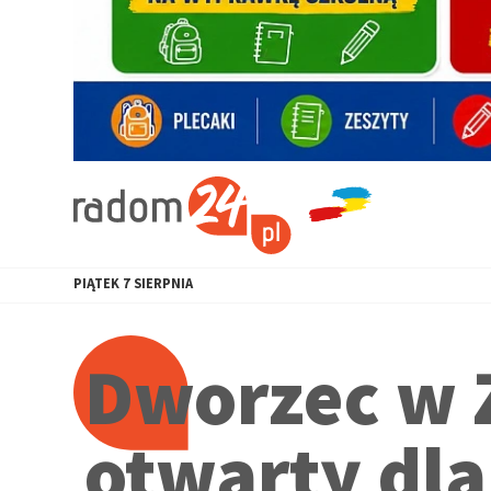
PIĄTEK
7
SIERPNIA
Dworzec w 
otwarty dl