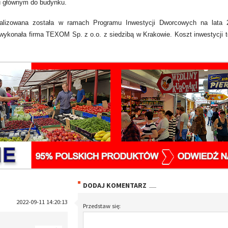
iu głównym do budynku.
ealizowana została w ramach Programu Inwestycji Dworcowych na lata 
ykonała firma TEXOM Sp. z o.o. z siedzibą w Krakowie. Koszt inwestycji t
DODAJ KOMENTARZ
2022-09-11 14:20:13
Przedstaw się: