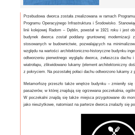
Przebudowa dworca została zrealizowana w ramach Programu 
Programu Operacyjnego Infrastruktura i Środowisko. Stanowią
linii kolejowej Radom – Dęblin, powstał w 1921 roku i jest
budynek dworca został poddany gruntownej modernizacji 
stosowanych w budownictwie, pozwalających na minimalizowa
względu na wartości architektoniczno-historyczne budynku inge
odtworzeniu pierwotnego wyglądu dworca, zwłaszcza dachu i 
wiatrołapu, zlikwidowano lukarny (element architektoniczny do
z pokryciem. Na pozostałej połaci dachu odtworzono lukarny z 
Metamorfozę przeszło także wnętrze budynku – zmieniły się 
pasażerów, w której znajdują się ogrzewana poczekalnia, ogól
W poczekalni znajdą się także miejsca przygotowane do mont
jako nieużytkowe, natomiast na parterze dworca znalazły się p