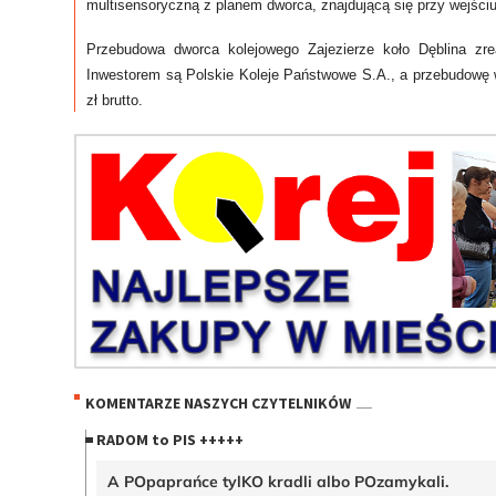
multisensoryczną z planem dworca, znajdującą się przy wejśc
Przebudowa dworca kolejowego Zajezierze koło Dęblina zr
Inwestorem są Polskie Koleje Państwowe S.A., a przebudowę w
zł brutto.
KOMENTARZE NASZYCH CZYTELNIKÓW
RADOM to PIS +++++
A POpaprańce tylKO kradli albo POzamykali.