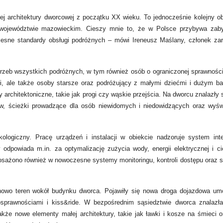
ej architektury dworcowej z początku XX wieku. To jednocześnie kolejny obi
 województwie mazowieckim. Cieszy mnie to, że w Polsce przybywa zab
zesne standardy obsługi podróżnych – mówi Ireneusz Maślany, członek z
trzeb wszystkich podróżnych, w tym również osób o ograniczonej sprawności
mi, ale także osoby starsze oraz podróżujący z małymi dziećmi i dużym 
 architektoniczne, takie jak progi czy wąskie przejścia. Na dworcu znalazły 
ów, ścieżki prowadzące dla osób niewidomych i niedowidzących oraz wyśw
ologiczny. Pracę urządzeń i instalacji w obiekcie nadzoruje system inte
dpowiada m.in. za optymalizację zużycia wody, energii elektrycznej i cie
ażono również w nowoczesne systemy monitoringu, kontroli dostępu oraz sy
owo teren wokół budynku dworca. Pojawiły się nowa droga dojazdowa umo
sprawnościami i kiss&ride. W bezpośrednim sąsiedztwie dworca znalazła
że nowe elementy małej architektury, takie jak ławki i kosze na śmieci or