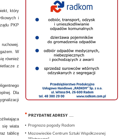
ekt, który
ytkowych i
arządu PKP
 ruchowej.
bagażem. W
się również
ietlacze z
ligentnego
plnej. Dla
gnalizacji
PRZYDATNE ADRESY
żliwiająca
Prognoza pogody Radom
 się wiata
Mazowieckie Centrum Sztuki Współczesnej
az tablicę
"Eletrowna"