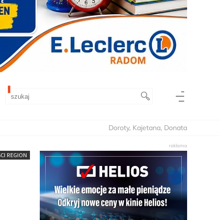
Doroty, Kajetana, Donata
CI REGION