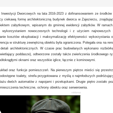
Inwestycji Dworcowych na lata 2016-2023 z dofinansowaniem ze środków 
cy ciekawą formę architektoniczną budynek dworca w Zajezierzu, znajdując
 obiektem zabytkowym, wpisanym do gminnej ewidencji zabytków. W ramach 
z wykorzystaniem nowoczesnych technologii i z użyciem najnowszych m
nie kosztów eksploatacji i maksymalizację efektywności wykorzystania o
rencja w strukturę zewnętrzną obiektu była ograniczona. Polegała ona na ren
detali architektonicznych. W czasie prac budowlanych wykonano rozbiórk
świetlający poddasze), odtworzone zostały także zwieńczenia środkowego ry
półokrągłymi oknami oraz wszystkie iglice, łącznie z kominowymi.
układ oraz funkcje pomieszczeń. Na pierwszym piętrze mieści się przestrz
nodostępne toalety, strefa przygotowana z myślą o najmłodszych podróżujący
ażu dwóch automatów z napojami i przekąskami. Drugie piętro zostało po
omieszczenia techniczne, ochrony obiektu oraz serwerownia.