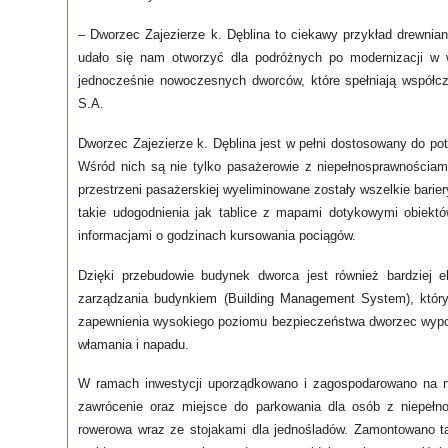
– Dworzec Zajezierze k. Dęblina to ciekawy przykład drewnian
udało się nam otworzyć dla podróżnych po modernizacji w
jednocześnie nowoczesnych dworców, które spełniają współc
S.A.
Dworzec Zajezierze k. Dęblina jest w pełni dostosowany do po
Wśród nich są nie tylko pasażerowie z niepełnosprawnościa
przestrzeni pasażerskiej wyeliminowane zostały wszelkie bariery
takie udogodnienia jak tablice z mapami dotykowymi obiekt
informacjami o godzinach kursowania pociągów.
Dzięki przebudowie budynek dworca jest również bardziej ek
zarządzania budynkiem (Building Management System), który o
zapewnienia wysokiego poziomu bezpieczeństwa dworzec wypos
włamania i napadu.
W ramach inwestycji uporządkowano i zagospodarowano na n
zawrócenie oraz miejsce do parkowania dla osób z niepełno
rowerowa wraz ze stojakami dla jednośladów. Zamontowano tak