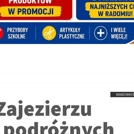
WIADOMOŚ
Zajezierzu
a podróżnych