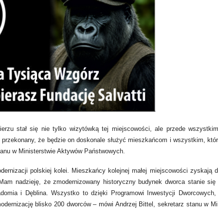
erzu stał się nie tylko wizytówką tej miejscowości, ale przede wszystki
przekonany, że będzie on doskonale służyć mieszkańcom i wszystkim, któ
 stanu w Ministerstwie Aktywów Państwowych.
dernizacji polskiej kolei. Mieszkańcy kolejnej małej miejscowości zyskają 
j. Mam nadzieję, że zmodernizowany historyczny budynek dworca stanie się
adomia i Dęblina. Wszystko to dzięki Programowi Inwestycji Dworcowych
odernizację blisko 200 dworców – mówi Andrzej Bittel, sekretarz stanu w Mi