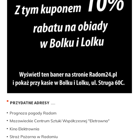
PRZYDATNE ADRESY
Prognoza pogody Radom
Mazowieckie Centrum Sztuki Współczesnej "Eletrowna"
Kino Elektrownia
Straż Pożarna w Radomiu