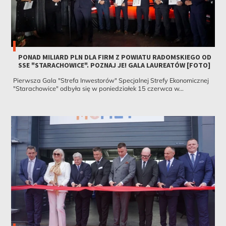
PONAD MILIARD PLN DLA FIRM Z POWIATU RADOMSKIEGO OD
SSE "STARACHOWICE". POZNAJ JE! GALA LAUREATÓW [FOTO]
Pierwsza Gala "Strefa Inwestorów" Specjalnej Strefy Ekonomicznej
"Starachowice" odbyła się w poniedziałek 15 czerwca w...