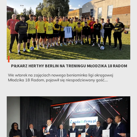
PIŁKARZ HERTHY BERLIN NA TRENINGU MŁODZIKA 18 RADOM
We wtorek na zajęciach nowego beniaminka ligi okręgowej
Młodzika 18 Radom, pojawił się niespodziewany gość....