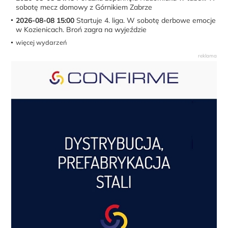
sobotę mecz domowy z Górnikiem Zabrze
2026-08-08 15:00
Startuje 4. liga. W sobotę derbowe emocje
w Kozienicach. Broń zagra na wyjeździe
więcej wydarzeń