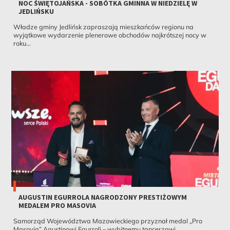
NOC ŚWIĘTOJAŃSKA - SOBÓTKA GMINNA W NIEDZIELĘ W
JEDLIŃSKU
Władze gminy Jedlińsk zapraszają mieszkańców regionu na
wyjątkowe wydarzenie plenerowe obchodów najkrótszej nocy w
roku...
AUGUSTIN EGURROLA NAGRODZONY PRESTIŻOWYM
MEDALEM PRO MASOVIA
Samorząd Województwa Mazowieckiego przyznał medal „Pro
Masovia” Agustinowi Egurroli – wybitnemu tancerzowi,