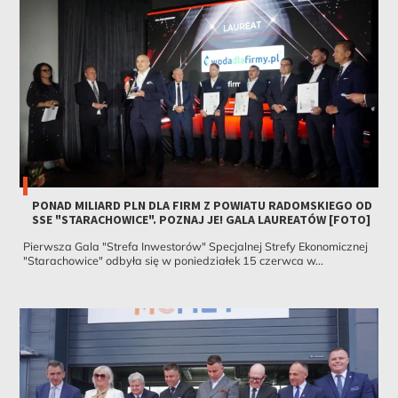
PONAD MILIARD PLN DLA FIRM Z POWIATU RADOMSKIEGO OD
SSE "STARACHOWICE". POZNAJ JE! GALA LAUREATÓW [FOTO]
Pierwsza Gala "Strefa Inwestorów" Specjalnej Strefy Ekonomicznej
"Starachowice" odbyła się w poniedziałek 15 czerwca w...