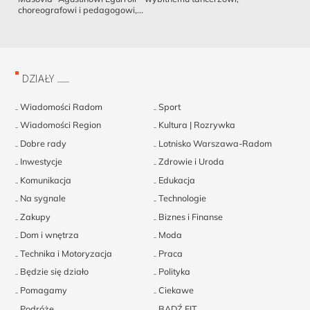
choreografowi i pedagogowi,...
DZIAŁY
Wiadomości Radom
Sport
Wiadomości Region
Kultura | Rozrywka
Dobre rady
Lotnisko Warszawa-Radom
Inwestycje
Zdrowie i Uroda
Komunikacja
Edukacja
Na sygnale
Technologie
Zakupy
Biznes i Finanse
Dom i wnętrza
Moda
Technika i Motoryzacja
Praca
Będzie się działo
Polityka
Pomagamy
Ciekawe
Podróże
BĄDŹ FIT