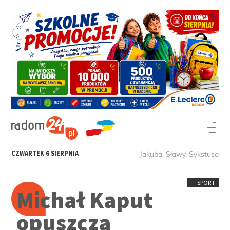
CZWARTEK
6
SIERPNIA
Jakuba, Sławy, Sykstusa
SPORT
Michał Kaput
opuszcza