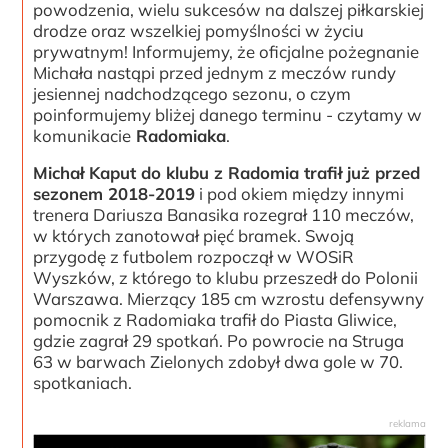
powodzenia, wielu sukcesów na dalszej piłkarskiej
drodze oraz wszelkiej pomyślności w życiu
prywatnym! Informujemy, że oficjalne pożegnanie
Michała nastąpi przed jednym z meczów rundy
jesiennej nadchodzącego sezonu, o czym
poinformujemy bliżej danego terminu - czytamy w
komunikacie
Radomiaka
.
Michał Kaput do klubu z Radomia trafił już przed
sezonem 2018-2019
i pod okiem między innymi
trenera Dariusza Banasika rozegrał 110 meczów,
w których zanotował pięć bramek. Swoją
przygodę z futbolem rozpoczął w WOSiR
Wyszków, z którego to klubu przeszedł do Polonii
Warszawa. Mierzący 185 cm wzrostu defensywny
pomocnik z Radomiaka trafił do Piasta Gliwice,
gdzie zagrał 29 spotkań. Po powrocie na Struga
63 w barwach Zielonych zdobył dwa gole w 70.
spotkaniach.