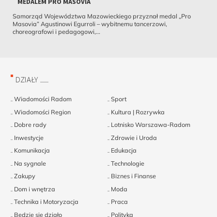
MEDALEM PRO MASOVIA
Samorząd Województwa Mazowieckiego przyznał medal „Pro
Masovia” Agustinowi Egurroli – wybitnemu tancerzowi,
choreografowi i pedagogowi,...
DZIAŁY
Wiadomości Radom
Sport
Wiadomości Region
Kultura | Rozrywka
Dobre rady
Lotnisko Warszawa-Radom
Inwestycje
Zdrowie i Uroda
Komunikacja
Edukacja
Na sygnale
Technologie
Zakupy
Biznes i Finanse
Dom i wnętrza
Moda
Technika i Motoryzacja
Praca
Będzie się działo
Polityka