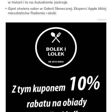
w historii i to na Autodromie Jastrząb
iSpot otwiera salon w Galerii Słonecznej. Eksperci Apple bliżej
mieszkańców Radomia i okolic