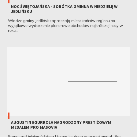
NOC ŚWIĘTOJAŃSKA - SOBÓTKA GMINNA W NIEDZIELĘ W
JEDLIŃSKU
Władze gminy Jedlińsk zapraszają mieszkańców regionu na
wyjątkowe wydarzenie plenerowe obchodów najkrótszej nocy w
roku...
AUGUSTIN EGURROLA NAGRODZONY PRESTIŻOWYM
MEDALEM PRO MASOVIA
Samorząd Województwa Mazowieckiego przyznał medal „Pro