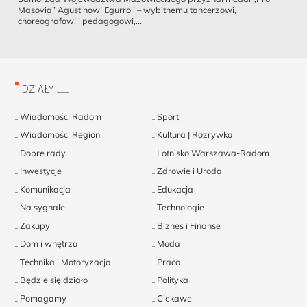
Masovia” Agustinowi Egurroli – wybitnemu tancerzowi,
choreografowi i pedagogowi,...
DZIAŁY
Wiadomości Radom
Sport
Wiadomości Region
Kultura | Rozrywka
Dobre rady
Lotnisko Warszawa-Radom
Inwestycje
Zdrowie i Uroda
Komunikacja
Edukacja
Na sygnale
Technologie
Zakupy
Biznes i Finanse
Dom i wnętrza
Moda
Technika i Motoryzacja
Praca
Będzie się działo
Polityka
Pomagamy
Ciekawe