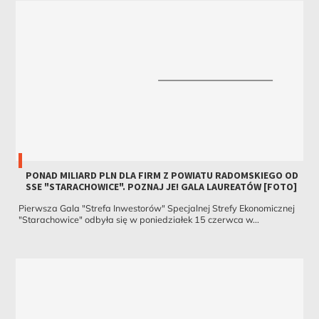
PONAD MILIARD PLN DLA FIRM Z POWIATU RADOMSKIEGO OD
SSE "STARACHOWICE". POZNAJ JE! GALA LAUREATÓW [FOTO]
Pierwsza Gala "Strefa Inwestorów" Specjalnej Strefy Ekonomicznej
"Starachowice" odbyła się w poniedziałek 15 czerwca w...