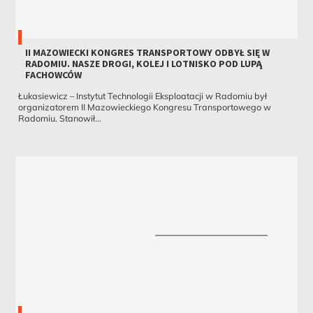
II MAZOWIECKI KONGRES TRANSPORTOWY ODBYŁ SIĘ W
RADOMIU. NASZE DROGI, KOLEJ I LOTNISKO POD LUPĄ
FACHOWCÓW
Łukasiewicz – Instytut Technologii Eksploatacji w Radomiu był
organizatorem II Mazowieckiego Kongresu Transportowego w
Radomiu. Stanowił...