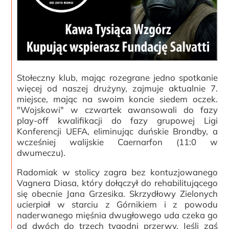
Stołeczny klub, mając rozegrane jedno spotkanie
więcej od naszej drużyny, zajmuje aktualnie 7.
miejsce, mając na swoim koncie siedem oczek.
"Wojskowi" w czwartek awansowali do fazy
play-off kwalifikacji do fazy grupowej Ligi
Konferencji UEFA, eliminując duńskie Brondby, a
wcześniej walijskie Caernarfon (11:0 w
dwumeczu).
Radomiak w stolicy zagra bez kontuzjowanego
Vagnera Diasa, który dołączył do rehabilitującego
się obecnie Jana Grzesika. Skrzydłowy Zielonych
ucierpiał w starciu z Górnikiem i z powodu
naderwanego mięśnia dwugłowego uda czeka go
od dwóch do trzech tygodni przerwy. Jeśli zaś