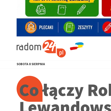
SOBOTA
8
SIERPNIA
Co łączy Ro
Lewandows