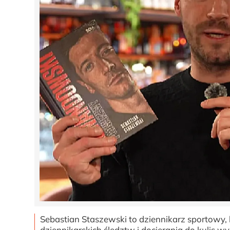
Sebastian Staszewski to dziennikarz sportowy, 
dziennikarskich śledztw i docierania do kulis wy