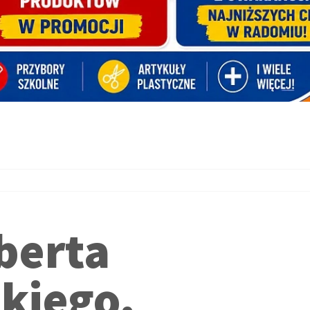
berta
kiego,