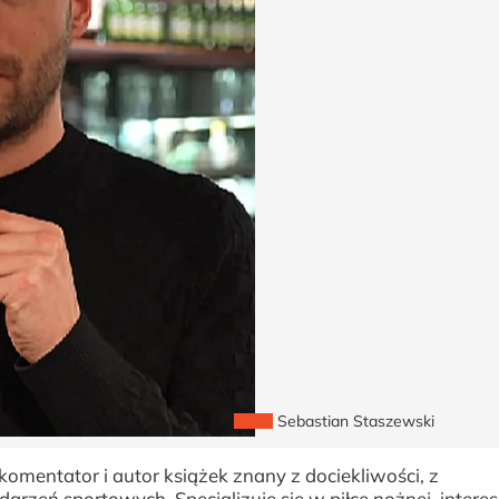
Sebastian Staszewski
komentator i autor książek znany z dociekliwości, z
darzeń sportowych. Specjalizuje się w piłce nożnej, intere