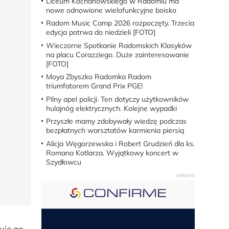
Liceum Kochanowskiego w Radomiu ma
nowe odnowione wielofunkcyjne boisko
Radom Music Camp 2026 rozpoczęty. Trzecia
edycja potrwa do niedzieli [FOTO]
Wieczorne Spotkanie Radomskich Klasyków
na placu Corazziego. Duże zainteresowanie
[FOTO]
Moya Zbyszko Radomka Radom
triumfatorem Grand Prix PGE!
Pilny apel policji. Ten dotyczy użytkowników
hulajnóg elektrycznych. Kolejne wypadki
Przyszłe mamy zdobywały wiedzę podczas
bezpłatnych warsztatów karmienia piersią
Alicja Węgorzewska i Robert Grudzień dla ks.
Romana Kotlarza. Wyjątkowy koncert w
Szydłowcu
suje go