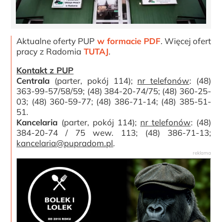
Aktualne oferty PUP
w formacie PDF
. Więcej ofert
pracy z Radomia
TUTAJ
.
Kontakt z PUP
Centrala
(parter, pokój 114);
nr telefonów
: (48)
363-99-57/58/59; (48) 384-20-74/75; (48) 360-25-
03; (48) 360-59-77; (48) 386-71-14; (48) 385-51-
51.
Kancelaria
(parter, pokój 114);
nr telefonów
: (48)
384-20-74 / 75 wew. 113; (48) 386-71-13;
kancelaria@pupradom.pl
.