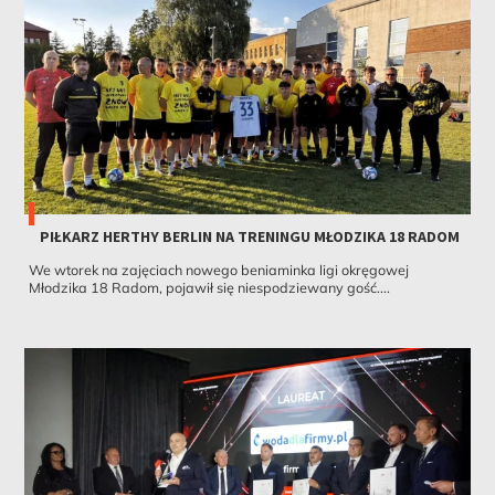
PIŁKARZ HERTHY BERLIN NA TRENINGU MŁODZIKA 18 RADOM
We wtorek na zajęciach nowego beniaminka ligi okręgowej
Młodzika 18 Radom, pojawił się niespodziewany gość....