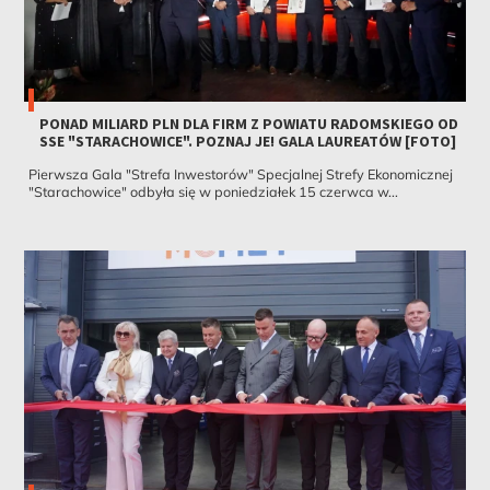
PONAD MILIARD PLN DLA FIRM Z POWIATU RADOMSKIEGO OD
SSE "STARACHOWICE". POZNAJ JE! GALA LAUREATÓW [FOTO]
Pierwsza Gala "Strefa Inwestorów" Specjalnej Strefy Ekonomicznej
"Starachowice" odbyła się w poniedziałek 15 czerwca w...