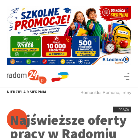
NIEDZIELA
9
SIERPNIA
Romualda, Romana, Ireny
PRACA
Najświeższe oferty
pracy w Radomiu