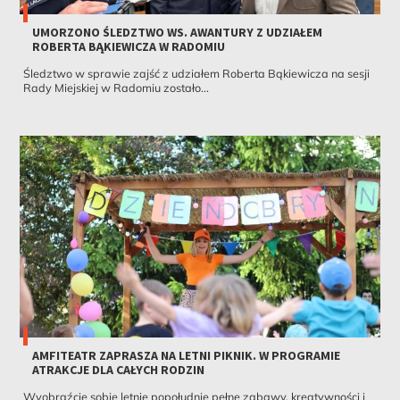
UMORZONO ŚLEDZTWO WS. AWANTURY Z UDZIAŁEM
ROBERTA BĄKIEWICZA W RADOMIU
Śledztwo w sprawie zajść z udziałem Roberta Bąkiewicza na sesji
Rady Miejskiej w Radomiu zostało...
AMFITEATR ZAPRASZA NA LETNI PIKNIK. W PROGRAMIE
ATRAKCJE DLA CAŁYCH RODZIN
Wyobraźcie sobie letnie popołudnie pełne zabawy, kreatywności i