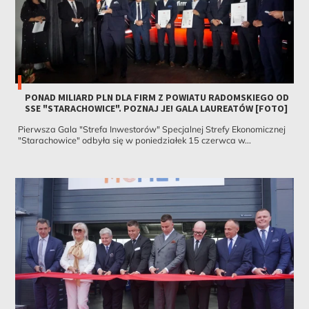
PONAD MILIARD PLN DLA FIRM Z POWIATU RADOMSKIEGO OD
SSE "STARACHOWICE". POZNAJ JE! GALA LAUREATÓW [FOTO]
Pierwsza Gala "Strefa Inwestorów" Specjalnej Strefy Ekonomicznej
"Starachowice" odbyła się w poniedziałek 15 czerwca w...