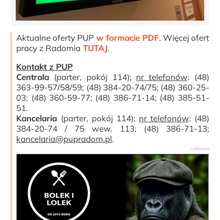
Aktualne oferty PUP
w formacie PDF
. Więcej ofert
pracy z Radomia
TUTAJ
.
Kontakt z PUP
Centrala
(parter, pokój 114);
nr telefonów
: (48)
363-99-57/58/59; (48) 384-20-74/75; (48) 360-25-
03; (48) 360-59-77; (48) 386-71-14; (48) 385-51-
51.
Kancelaria
(parter, pokój 114);
nr telefonów
: (48)
384-20-74 / 75 wew. 113; (48) 386-71-13;
kancelaria@pupradom.pl
.