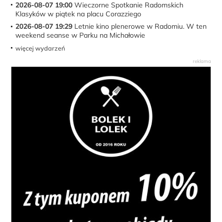
2026-08-07 19:00
Wieczorne Spotkanie Radomskich
Klasyków w piątek na placu Corazziego
2026-08-07 19:29
Letnie kino plenerowe w Radomiu. W ten
weekend seanse w Parku na Michałowie
więcej wydarzeń