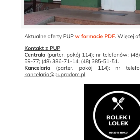
Aktualne oferty PUP
w formacie PDF
. Więcej o
Kontakt z PUP
Centrala
(parter, pokój 114);
nr telefonów
: (4
59-77; (48) 386-71-14; (48) 385-51-51.
Kancelaria
(parter, pokój 114);
nr telef
kancelaria@pupradom.pl