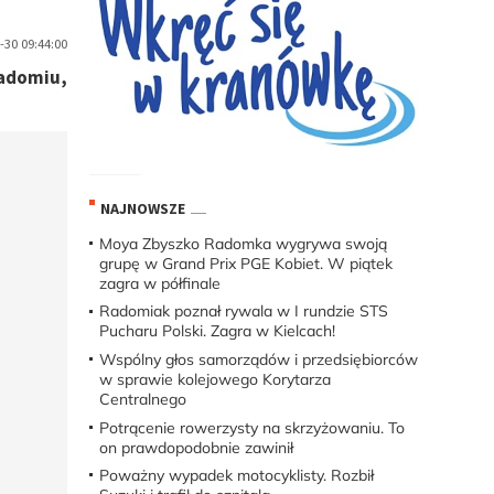
30 09:44:00
Radomiu,
NAJNOWSZE
Moya Zbyszko Radomka wygrywa swoją
grupę w Grand Prix PGE Kobiet. W piątek
zagra w półfinale
Radomiak poznał rywala w I rundzie STS
Pucharu Polski. Zagra w Kielcach!
Wspólny głos samorządów i przedsiębiorców
w sprawie kolejowego Korytarza
Centralnego
Potrącenie rowerzysty na skrzyżowaniu. To
on prawdopodobnie zawinił
Poważny wypadek motocyklisty. Rozbił