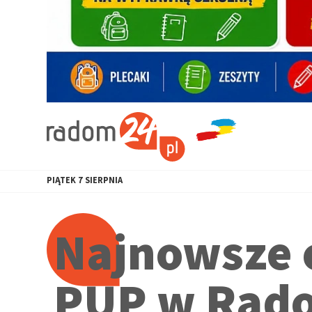
PIĄTEK
7
SIERPNIA
Najnowsze o
PUP w Rad