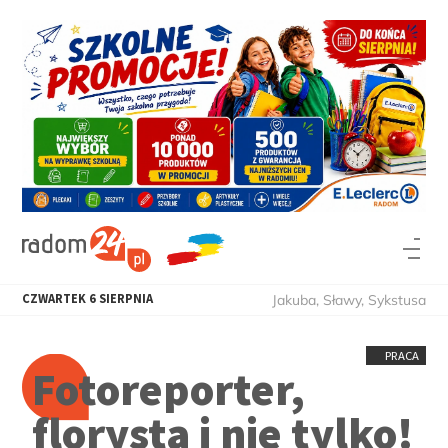
CZWARTEK
6
SIERPNIA
Jakuba, Sławy, Sykstusa
PRACA
Fotoreporter,
florysta i nie tylko!