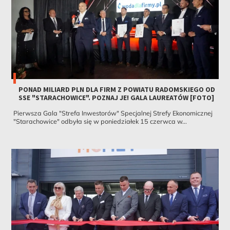
PONAD MILIARD PLN DLA FIRM Z POWIATU RADOMSKIEGO OD
SSE "STARACHOWICE". POZNAJ JE! GALA LAUREATÓW [FOTO]
Pierwsza Gala "Strefa Inwestorów" Specjalnej Strefy Ekonomicznej
"Starachowice" odbyła się w poniedziałek 15 czerwca w...