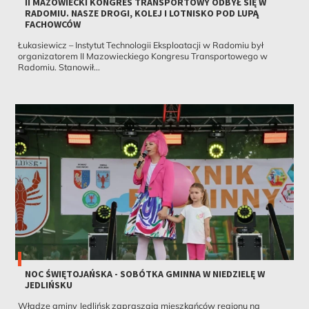
II MAZOWIECKI KONGRES TRANSPORTOWY ODBYŁ SIĘ W
RADOMIU. NASZE DROGI, KOLEJ I LOTNISKO POD LUPĄ
FACHOWCÓW
Łukasiewicz – Instytut Technologii Eksploatacji w Radomiu był
organizatorem II Mazowieckiego Kongresu Transportowego w
Radomiu. Stanowił...
NOC ŚWIĘTOJAŃSKA - SOBÓTKA GMINNA W NIEDZIELĘ W
JEDLIŃSKU
Władze gminy Jedlińsk zapraszają mieszkańców regionu na