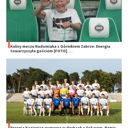
Kulisy meczu Radomiaka z Górnikiem Zabrze. Energia
towarzyszyła gościom [FOTO]
Energia Kozienice wygrywa w derbach z Oskarem. Remis