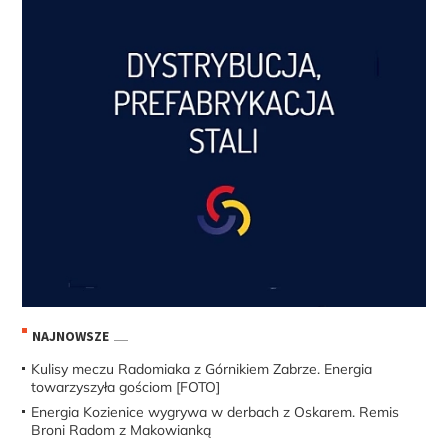
NAJNOWSZE
Kulisy meczu Radomiaka z Górnikiem Zabrze. Energia
towarzyszyła gościom [FOTO]
Energia Kozienice wygrywa w derbach z Oskarem. Remis
Broni Radom z Makowianką