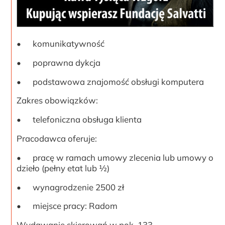
•
komunikatywność
•
poprawna dykcja
•
podstawowa znajomość obsługi komputera
Zakres obowiązków:
•
telefoniczna obsługa klienta
Pracodawca oferuje:
•
pracę w ramach umowy zlecenia lub umowy o
dzieło (pełny etat lub ½)
•
wynagrodzenie 2500 zł
•
miejsce pracy: Radom
Wydawanie skierowań w pok. 133.