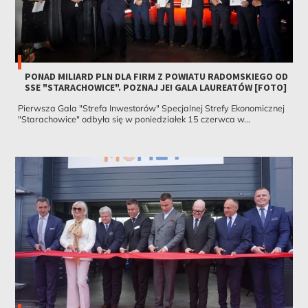
PONAD MILIARD PLN DLA FIRM Z POWIATU RADOMSKIEGO OD
SSE "STARACHOWICE". POZNAJ JE! GALA LAUREATÓW [FOTO]
Pierwsza Gala "Strefa Inwestorów" Specjalnej Strefy Ekonomicznej
"Starachowice" odbyła się w poniedziałek 15 czerwca w...