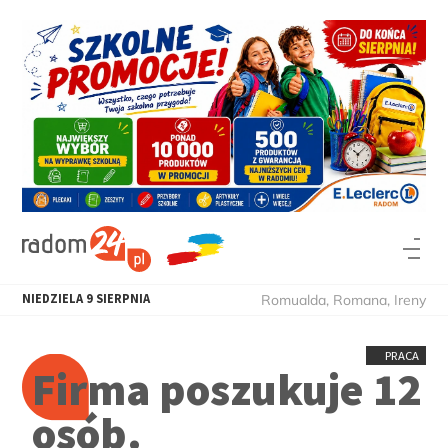
NIEDZIELA
9
SIERPNIA
Romualda, Romana, Ireny
PRACA
Firma poszukuje 12
osób.