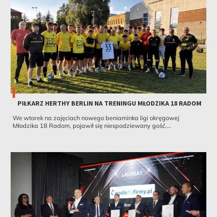
PIŁKARZ HERTHY BERLIN NA TRENINGU MŁODZIKA 18 RADOM
We wtorek na zajęciach nowego beniaminka ligi okręgowej
Młodzika 18 Radom, pojawił się niespodziewany gość....