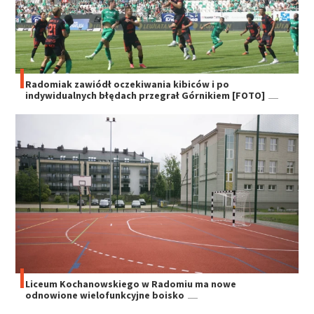
Radomiak zawiódł oczekiwania kibiców i po
indywidualnych błędach przegrał Górnikiem [FOTO]
Liceum Kochanowskiego w Radomiu ma nowe
odnowione wielofunkcyjne boisko