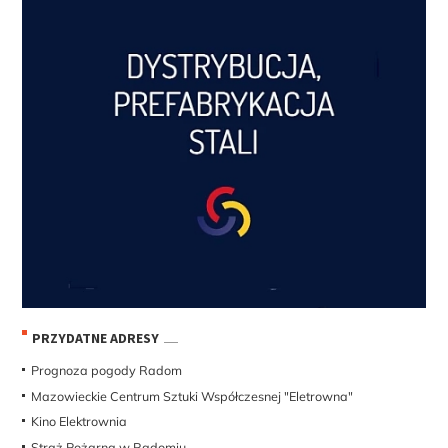
PRZYDATNE ADRESY
Prognoza pogody Radom
Mazowieckie Centrum Sztuki Współczesnej "Eletrowna"
Kino Elektrownia
Straż Pożarna w Radomiu