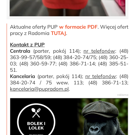
Aktualne oferty PUP
w formacie PDF
. Więcej ofert
pracy z Radomia
TUTAJ
.
Kontakt z PUP
Centrala
(parter, pokój 114);
nr telefonów
: (48)
363-99-57/58/59; (48) 384-20-74/75; (48) 360-25-
03; (48) 360-59-77; (48) 386-71-14; (48) 385-51-
51.
Kancelaria
(parter, pokój 114);
nr telefonów
: (48)
384-20-74 / 75 wew. 113; (48) 386-71-13;
kancelaria@pupradom.pl
.