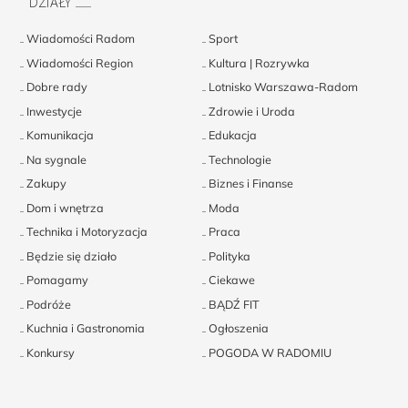
DZIAŁY
Wiadomości Radom
Sport
Wiadomości Region
Kultura | Rozrywka
Dobre rady
Lotnisko Warszawa-Radom
Inwestycje
Zdrowie i Uroda
Komunikacja
Edukacja
Na sygnale
Technologie
Zakupy
Biznes i Finanse
Dom i wnętrza
Moda
Technika i Motoryzacja
Praca
Będzie się działo
Polityka
Pomagamy
Ciekawe
Podróże
BĄDŹ FIT
Kuchnia i Gastronomia
Ogłoszenia
Konkursy
POGODA W RADOMIU