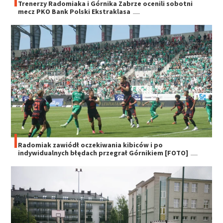
Trenerzy Radomiaka i Górnika Zabrze ocenili sobotni
mecz PKO Bank Polski Ekstraklasa
Radomiak zawiódł oczekiwania kibiców i po
indywidualnych błędach przegrał Górnikiem [FOTO]