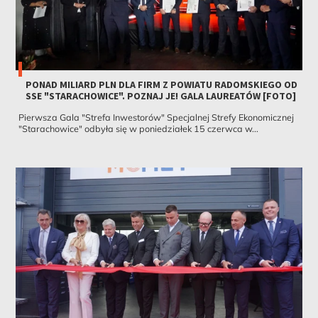
PONAD MILIARD PLN DLA FIRM Z POWIATU RADOMSKIEGO OD
SSE "STARACHOWICE". POZNAJ JE! GALA LAUREATÓW [FOTO]
Pierwsza Gala "Strefa Inwestorów" Specjalnej Strefy Ekonomicznej
"Starachowice" odbyła się w poniedziałek 15 czerwca w...