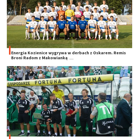
Energia Kozienice wygrywa w derbach z Oskarem. Remis
Broni Radom z Makowianką