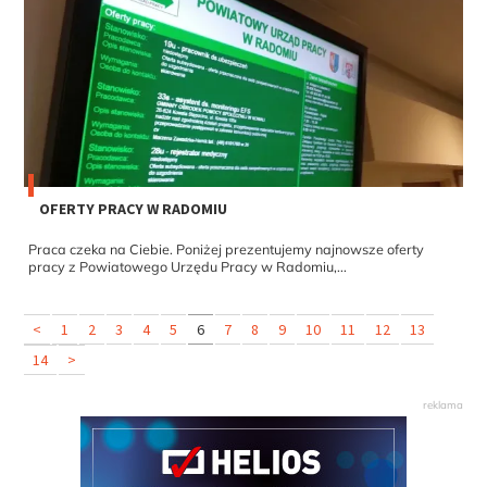
OFERTY PRACY W RADOMIU
Praca czeka na Ciebie. Poniżej prezentujemy najnowsze oferty
pracy z Powiatowego Urzędu Pracy w Radomiu,...
<
1
2
3
4
5
6
7
8
9
10
11
12
13
14
>