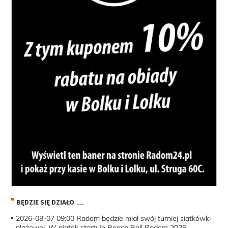
BĘDZIE SIĘ DZIAŁO
2026-08-07 09:00
Radom będzie miał swój turniej siatkówki
plażowej. W piątek startuje Beach Ball Radom 2026