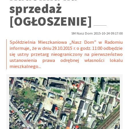
sprzedaż
[OGŁOSZENIE]
SM Nasz Dom 2015-10-24 09:17:00
Spółdzielnia Mieszkaniowa „Nasz Dom” w Radomiu
informuje, że w dniu 29.10.2015 r. o godz. 11:00 odbędzie
się ustny przetarg nieograniczony na pierwszeństwo
ustanowienia prawa odrębnej własności lokalu
mieszkalnego...