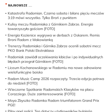
NAJNOWSZE
Katastrofa Radomian. Czarna sobota i bilans pięciu meczów
3:19 mówi wszystko. Tylko Broń z punktem
Kulisy meczu Radomiaka z Górnikiem Zabrze. Energia
towarzyszyła gościom [FOTO]
Energia Kozienice wygrywa w derbach z Oskarem. Remis
Broni Radom z Makowianką
Trenerzy Radomiaka i Górnika Zabrze ocenili sobotni mecz
PKO Bank Polski Ekstraklasa
Radomiak zawiódł oczekiwania kibiców i po indywidualnych
błędach przegrał Górnikiem [FOTO]
Liceum Kochanowskiego w Radomiu ma nowe odnowione
wielofunkcyjne boisko
Radom Music Camp 2026 rozpoczęty. Trzecia edycja potrwa
do niedzieli [FOTO]
Wieczorne Spotkanie Radomskich Klasyków na placu
Corazziego. Duże zainteresowanie [FOTO]
Moya Zbyszko Radomka Radom triumfatorem Grand Prix
PGE!
Pilny apel policji. Ten dotyczy użytkowników hulajnóg