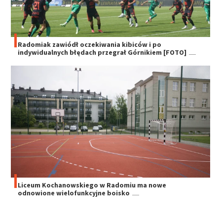
Radomiak zawiódł oczekiwania kibiców i po
indywidualnych błędach przegrał Górnikiem [FOTO]
Liceum Kochanowskiego w Radomiu ma nowe
odnowione wielofunkcyjne boisko