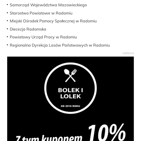
Samorząd Województwa Mazowieckiego
Starostwo Powiatowe w Radomiu
Miejski Ośrodek Pomocy Społecznej w Radomiu
Diecezja Radomska
Powiatowy Urząd Pracy w Radomiu
Regionalna Dyrekcja Lasów Państwowych w Radomiu