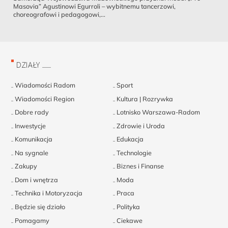
Masovia” Agustinowi Egurroli – wybitnemu tancerzowi,
choreografowi i pedagogowi,...
DZIAŁY
Wiadomości Radom
Sport
Wiadomości Region
Kultura | Rozrywka
Dobre rady
Lotnisko Warszawa-Radom
Inwestycje
Zdrowie i Uroda
Komunikacja
Edukacja
Na sygnale
Technologie
Zakupy
Biznes i Finanse
Dom i wnętrza
Moda
Technika i Motoryzacja
Praca
Będzie się działo
Polityka
Pomagamy
Ciekawe