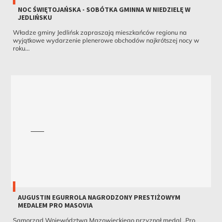
NOC ŚWIĘTOJAŃSKA - SOBÓTKA GMINNA W NIEDZIELĘ W
JEDLIŃSKU
Władze gminy Jedlińsk zapraszają mieszkańców regionu na
wyjątkowe wydarzenie plenerowe obchodów najkrótszej nocy w
roku...
AUGUSTIN EGURROLA NAGRODZONY PRESTIŻOWYM
MEDALEM PRO MASOVIA
Samorząd Województwa Mazowieckiego przyznał medal „Pro