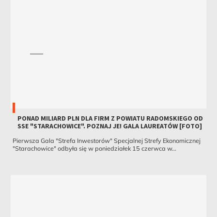
PONAD MILIARD PLN DLA FIRM Z POWIATU RADOMSKIEGO OD
SSE "STARACHOWICE". POZNAJ JE! GALA LAUREATÓW [FOTO]
Pierwsza Gala "Strefa Inwestorów" Specjalnej Strefy Ekonomicznej
"Starachowice" odbyła się w poniedziałek 15 czerwca w...