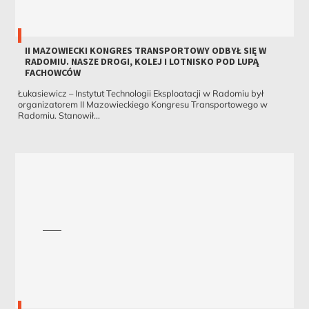
II MAZOWIECKI KONGRES TRANSPORTOWY ODBYŁ SIĘ W
RADOMIU. NASZE DROGI, KOLEJ I LOTNISKO POD LUPĄ
FACHOWCÓW
Łukasiewicz – Instytut Technologii Eksploatacji w Radomiu był
organizatorem II Mazowieckiego Kongresu Transportowego w
Radomiu. Stanowił...