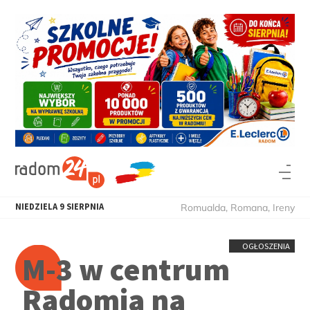
NIEDZIELA
9
SIERPNIA
Romualda, Romana, Ireny
OGŁOSZENIA
M-3 w centrum
Radomia na