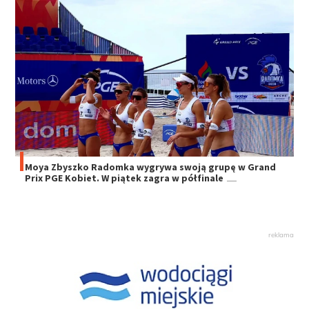
Moya Zbyszko Radomka wygrywa swoją grupę w Grand
Prix PGE Kobiet. W piątek zagra w półfinale