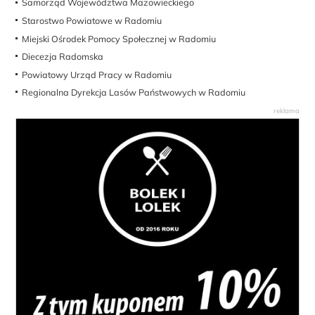
Samorząd Województwa Mazowieckiego
Starostwo Powiatowe w Radomiu
Miejski Ośrodek Pomocy Społecznej w Radomiu
Diecezja Radomska
Powiatowy Urząd Pracy w Radomiu
Regionalna Dyrekcja Lasów Państwowych w Radomiu