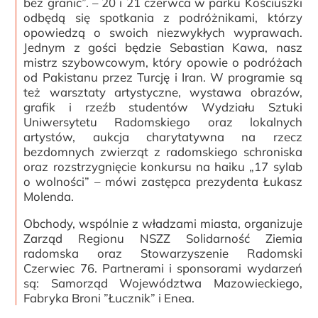
bez granic”. – 20 i 21 czerwca w parku Kościuszki
odbędą się spotkania z podróżnikami, którzy
opowiedzą o swoich niezwykłych wyprawach.
Jednym z gości będzie Sebastian Kawa, nasz
mistrz szybowcowym, który opowie o podróżach
od Pakistanu przez Turcję i Iran. W programie są
też warsztaty artystyczne, wystawa obrazów,
grafik i rzeźb studentów Wydziału Sztuki
Uniwersytetu Radomskiego oraz lokalnych
artystów, aukcja charytatywna na rzecz
bezdomnych zwierząt z radomskiego schroniska
oraz rozstrzygnięcie konkursu na haiku „17 sylab
o wolności” – mówi zastępca prezydenta Łukasz
Molenda.
Obchody, wspólnie z władzami miasta, organizuje
Zarząd Regionu NSZZ Solidarność Ziemia
radomska oraz Stowarzyszenie Radomski
Czerwiec 76. Partnerami i sponsorami wydarzeń
są: Samorząd Województwa Mazowieckiego,
Fabryka Broni ”Łucznik” i Enea.