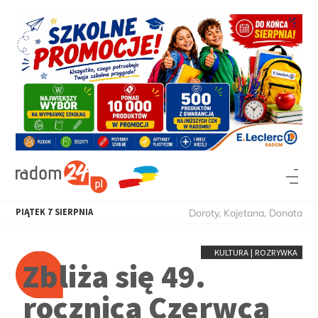
PIĄTEK
7
SIERPNIA
Doroty, Kajetana, Donata
KULTURA | ROZRYWKA
Zbliża się 49.
rocznica Czerwca