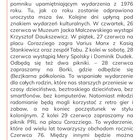
pomniku upamiętniającym wydarzenia z 1976
roku. Tu, jak co roku zostanie odprawiona
uroczysta msza św. Kolejne dni upłyną pod
znakiem wydarzeń kulturalnych. W czwartek, 26
czerwca w Muzeum Jacka Malczewskiego wystąpi
Krzysztof Daukszewicz. W piątek, 27 czerwca na
placu Corazziego zagra Varius Manx z Kasią
Stankiewicz oraz zespół Tabu. Z kolei w sobotę, 28
czerwca wystąpią Mery Spolsky i Dominik Dudek.
Odbędą się też dwa pikniki. – 28 czerwca
zapraszamy na Borki, gdzie odbędzie się
(Bez)karna półkolonia. To wspaniałe wydarzenie
dla całych rodzin, które nas starszych przeniesie w
czasy dzieciństwa, beztroskiego dzieciństwa, bez
smartfonów, bez komputerów. Natomiast młodzi
radomianie będą mogli korzystać z retro gier i
zabaw, a na koniec poczęstunek w stylu
kolonijnym. Z kolei 29 czerwca zapraszamy na
piknik PRL na placu Corazziego. To wydarzenie,
które od wielu lat towarzyszy obchodom rocznic
Czerwca 76. Między innymi będzie można