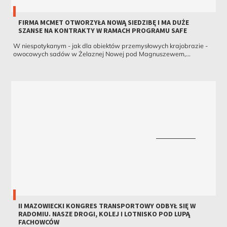
FIRMA MCMET OTWORZYŁA NOWĄ SIEDZIBĘ I MA DUŻE
SZANSE NA KONTRAKTY W RAMACH PROGRAMU SAFE
W niespotykanym - jak dla obiektów przemysłowych krajobrazie -
owocowych sadów w Żelaznej Nowej pod Magnuszewem,...
II MAZOWIECKI KONGRES TRANSPORTOWY ODBYŁ SIĘ W
RADOMIU. NASZE DROGI, KOLEJ I LOTNISKO POD LUPĄ
FACHOWCÓW