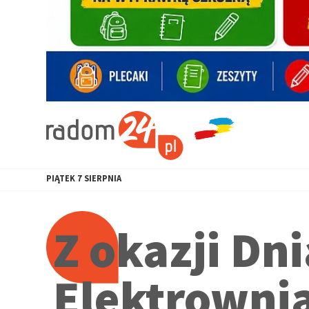
PIĄTEK
7
SIERPNIA
Z okazji Dn
Elektrownia