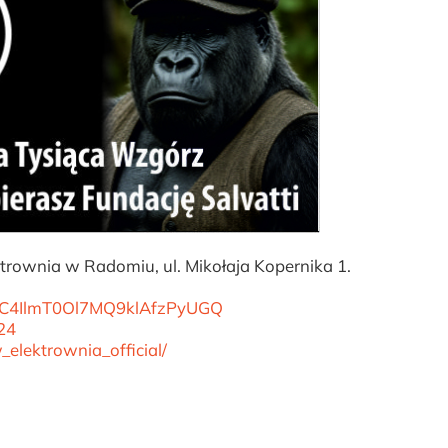
rownia w Radomiu, ul. Mikołaja Kopernika 1.
/UC4IlmT0Ol7MQ9klAfzPyUGQ
24
elektrownia_official/