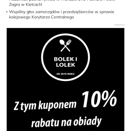
Zagra w Kielcach!
Wspólny głos samorządów i przedsiębiorców w sprawie
kolejowego Korytarza Centralnego