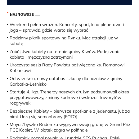
NAJNOWSZE
Weekend pełen wrażeń. Koncerty, sport, kino plenerowe i
joga – sprawdź, gdzie warto się wybrać
Rodzinny piknik sportowy na Rynku. Moc atrakcji już w
sobotę
Zabójstwo kobiety na terenie gminy Klwów. Podejrzani:
kobieta i mężczyzna zatrzymani
Uroczysta sesja Rady Powiatu poświęcona ks. Romanowi
Kotlarzowi
Od września, nowy autobus szkolny dla uczniów z gminy
Garbatka-Letnisko
Startuje 4. liga. Trenerzy naszych drużyn podsumowali okres
przygotowawczy, zmiany kadrowe i wskazali faworytów
rozgrywek
Bezpieczne Kobiety – pierwsze spotkanie z jedenastu, już za
nimi. Uczą się samoobrony [FOTO]
Moya Zbyszko Radomka wygrywa swoją grupę w Grand Prix
PGE Kobiet. W piątek zagra w półfinale
Radomiak poznał rywala w I rundzie STS Pucharu Polski.