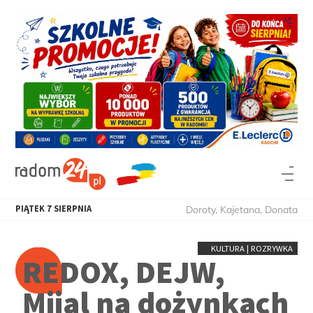
PIĄTEK
7
SIERPNIA
Doroty, Kajetana, Donata
KULTURA | ROZRYWKA
REDOX, DEJW,
Mijal na dożynkach