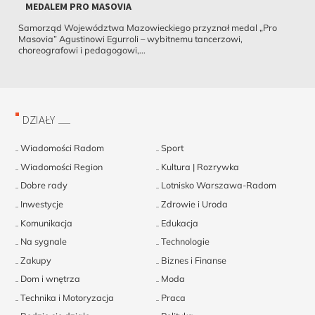
MEDALEM PRO MASOVIA
Samorząd Województwa Mazowieckiego przyznał medal „Pro
Masovia” Agustinowi Egurroli – wybitnemu tancerzowi,
choreografowi i pedagogowi,...
DZIAŁY
Wiadomości Radom
Sport
Wiadomości Region
Kultura | Rozrywka
Dobre rady
Lotnisko Warszawa-Radom
Inwestycje
Zdrowie i Uroda
Komunikacja
Edukacja
Na sygnale
Technologie
Zakupy
Biznes i Finanse
Dom i wnętrza
Moda
Technika i Motoryzacja
Praca