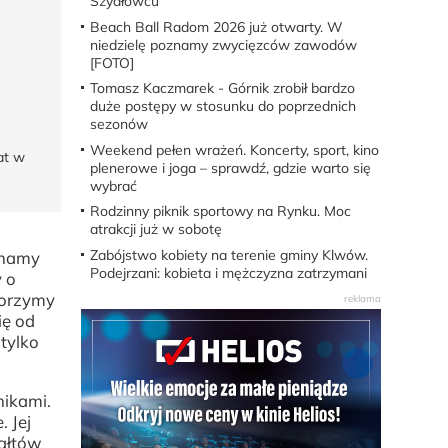
Szydłowcu
Beach Ball Radom 2026 już otwarty. W
niedzielę poznamy zwycięzców zawodów
[FOTO]
Tomasz Kaczmarek - Górnik zrobił bardzo
duże postępy w stosunku do poprzednich
sezonów
Weekend pełen wrażeń. Koncerty, sport, kino
at w
plenerowe i joga – sprawdź, gdzie warto się
wybrać
Rodzinny piknik sportowy na Rynku. Moc
atrakcji już w sobotę
Zabójstwo kobiety na terenie gminy Klwów.
znamy
Podejrzani: kobieta i mężczyzna zatrzymani
 o
worzymy
ię od
tylko
nikami.
 Jej
tałtów