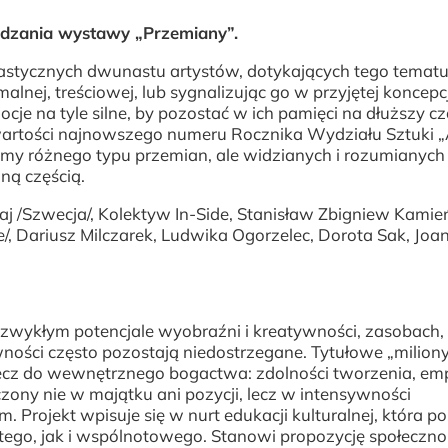
dzania wystawy „Przemiany”.
lastycznych dwunastu artystów, dotykających tego temat
nej, treściowej, lub sygnalizując go w przyjętej koncepcj
je na tyle silne, by pozostać w ich pamięci na dłuższy cz
rtości najnowszego numeru Rocznika Wydziału Sztuki „A
lemy różnego typu przemian, ale widzianych i rozumianych 
alną częścią.
j /Szwecja/, Kolektyw In-Side, Stanisław Zbigniew Kamień
/, Dariusz Milczarek, Ludwika Ogorzelec, Dorota Sak, Joa
iezwykłym potencjale wyobraźni i kreatywności, zasobach,
ści często pozostają niedostrzegane. Tytułowe „miliony
ecz do wewnętrznego bogactwa: zdolności tworzenia, empa
czony nie w majątku ani pozycji, lecz w intensywności
m. Projekt wpisuje się w nurt edukacji kulturalnej, która p
tego, jak i wspólnotowego. Stanowi propozycję społeczno