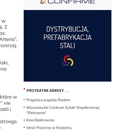
u w
i. Z
as.
rteria“,
szerzej.
ski,
nna
PRZYDATNE ADRESY
 które w
Prognoza pogody Radom
” nie
Mazowieckie Centrum Sztuki Współczesnej
tii i
"Eletrowna"
Kino Elektrownia
ostrzega
-
Straż Pożarna w Radomiu