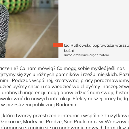
Iza Rutkowska poprowadzi warszt
Łaźni
autor: archiwum organizatora
znaczenie? Co nam mówią? Co mogą sobie myśleć jeśli nas
rzymy się życiu różnych pomników i rzeźb miejskich. Po
z nimi. Podczas wspólnej, kreatywnej pracy porozmawiamy
zieć byśmy chcieli i co wiedzieć wolelibyśmy inaczej. St
drobnych ingerencji mogą opowiedzieć nam swoją histor
wokować do nowych interakcji. Efekty naszej pracy będą 
w przestrzeni publicznej Radomia.
a, która tworzy przestrzenie integracji wspólnie z użytkow
Dżakarcie, Madrycie, Pradze, Sao Paulo oraz w Warszawie.
 performansu skupiają się na nadawaniu nowych form i ksz