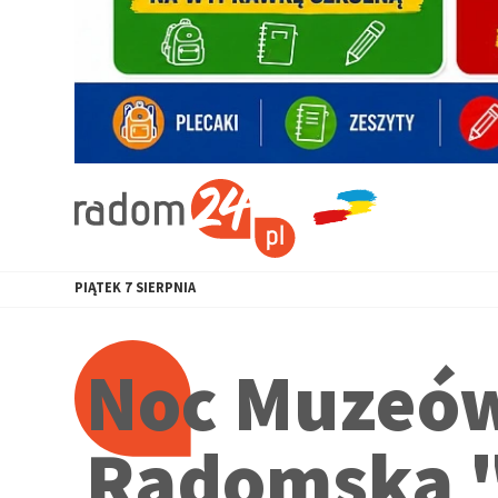
PIĄTEK
7
SIERPNIA
Noc Muzeów
Radomska 