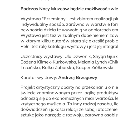
Podczas Nocy Muzeów będzie możliwość zwie
Wystawa "Przemiany" jest zbiorem realizacji p
indywidualny sposób, zarówno w warstwie formal
pewnością dzieła te wywołają w odbiorcach emoc
Wystawa jest też wizualnym dopełnieniem zawa
w którym kilku autorów stara się określić prob
Pełni też rolę katalogu wystawy i jest jej integr
Uczestnicy wystawy: Ula Dzwonik, Shyqri Gjurka
Bożena Klimek-Kurkowska, Melania Lynch /Chile
Trzcińska, Rolka Zaborska, Kacper Ziółkowski
Kurator wystawy:
Andrzej Brzegowy
Projekt artystyczny oparty na przekonaniu o n
świecie zdominowanym przez logikę produktywno
odnoszą się do ekonomicznych miar wartości, l
krytycznego myślenia. To inny rodzaj zasobu, li
doświadczeń i jakości relacji ze sobą i otoczenie
sztukę jako narzędzie rozwoju, zarówno osobis