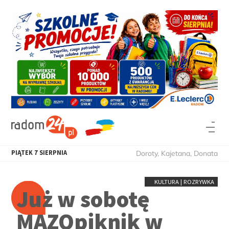
PIĄTEK
7
SIERPNIA
Doroty, Kajetana, Donata
KULTURA | ROZRYWKA
Już w sobotę
MAZOpiknik w