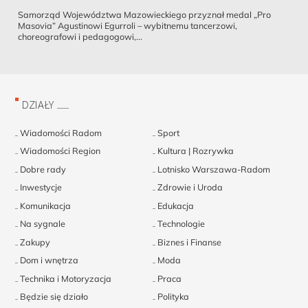
Samorząd Województwa Mazowieckiego przyznał medal „Pro
Masovia” Agustinowi Egurroli – wybitnemu tancerzowi,
choreografowi i pedagogowi,...
DZIAŁY
Wiadomości Radom
Sport
Wiadomości Region
Kultura | Rozrywka
Dobre rady
Lotnisko Warszawa-Radom
Inwestycje
Zdrowie i Uroda
Komunikacja
Edukacja
Na sygnale
Technologie
Zakupy
Biznes i Finanse
Dom i wnętrza
Moda
Technika i Motoryzacja
Praca
Będzie się działo
Polityka