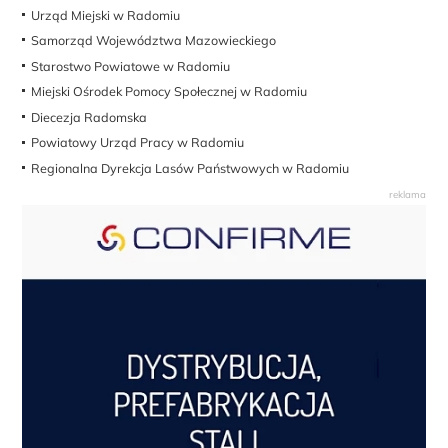
Urząd Miejski w Radomiu
Samorząd Województwa Mazowieckiego
Starostwo Powiatowe w Radomiu
Miejski Ośrodek Pomocy Społecznej w Radomiu
Diecezja Radomska
Powiatowy Urząd Pracy w Radomiu
Regionalna Dyrekcja Lasów Państwowych w Radomiu