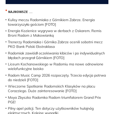
NAJNOWSZE
Kulisy meczu Radomiaka z Górnikiem Zabrze. Energia
towarzyszyła gościom [FOTO]
Energia Kozienice wygrywa w derbach z Oskarem. Remis
Broni Radom z Makowianką
Trenerzy Radomiaka i Górnika Zabrze ocenili sobotni mecz
PKO Bank Polski Ekstraklasa
Radomiak zawiódł oczekiwania kibiców i po indywidualnych
błędach przegrał Górnikiem [FOTO]
Liceum Kochanowskiego w Radomiu ma nowe odnowione
wielofunkcyjne boisko
Radom Music Camp 2026 rozpoczęty. Trzecia edycja potrwa
do niedzieli [FOTO]
Wieczorne Spotkanie Radomskich Klasyków na placu
Corazziego. Duże zainteresowanie [FOTO]
Moya Zbyszko Radomka Radom triumfatorem Grand Prix
PGE!
Pilny apel policji. Ten dotyczy użytkowników hulajnóg
elektrycznych. Kolejne wypadki