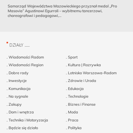
Samorząd Województwa Mazowieckiego przyznał medal „Pro
Masovia” Agustinowi Egurroli – wybitnemu tancerzowi,
choreografowi i pedagogowi,...
DZIAŁY
Wiadomości Radom
Sport
Wiadomości Region
Kultura | Rozrywka
Dobre rady
Lotnisko Warszawa-Radom
Inwestycje
Zdrowie i Uroda
Komunikacja
Edukacja
Na sygnale
Technologie
Zakupy
Biznes i Finanse
Dom i wnętrza
Moda
Technika i Motoryzacja
Praca
Będzie się działo
Polityka