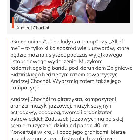
Andrzej Chochół
„Green onions”, „The lady is a tramp” czy „All of
me” – to tylko kilka spośród wielu utworów, które
będzie można usłyszeć podczas wyjątkowego
listopadowego wydarzenia. Muzykom
radomskiego big bandu pod kierunkiem Zbigniewa
Bidzińskiego będzie tym razem towarzyszyć
Andrzej Chochół. Wybrzmią zatem także jego
kompozycje.
Andrzej Chochół to gitarzysta, kompozytor i
aranżer muzyki jazzowej, muzyk sesyjny i
estradowy, pedagog, twórca i organizator
ostrowieckich Zaduszek Jazzowych na polskiej
scenie muzycznej działa od ponad 40 lat.
Koncertuje w kraju i poza jego granicami, bierze
udział w znaczących festiwalach w różnych