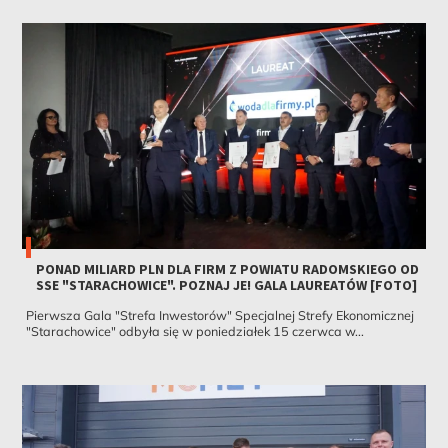
PONAD MILIARD PLN DLA FIRM Z POWIATU RADOMSKIEGO OD
SSE "STARACHOWICE". POZNAJ JE! GALA LAUREATÓW [FOTO]
Pierwsza Gala "Strefa Inwestorów" Specjalnej Strefy Ekonomicznej
"Starachowice" odbyła się w poniedziałek 15 czerwca w...