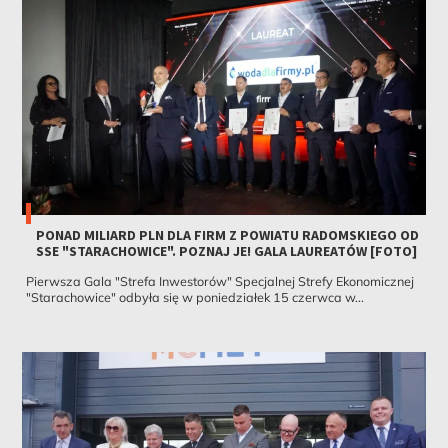
PONAD MILIARD PLN DLA FIRM Z POWIATU RADOMSKIEGO OD
SSE "STARACHOWICE". POZNAJ JE! GALA LAUREATÓW [FOTO]
Pierwsza Gala "Strefa Inwestorów" Specjalnej Strefy Ekonomicznej
"Starachowice" odbyła się w poniedziałek 15 czerwca w...