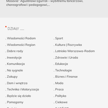
Masovia” Agustinowi Egurroli – wybitnemu tancerzowi,
choreografowi i pedagogowi,...
DZIAŁY
Wiadomości Radom
Sport
Wiadomości Region
Kultura | Rozrywka
Dobre rady
Lotnisko Warszawa-Radom
Inwestycje
Zdrowie i Uroda
Komunikacja
Edukacja
Na sygnale
Technologie
Zakupy
Biznes i Finanse
Dom i wnętrza
Moda
Technika i Motoryzacja
Praca
Będzie się działo
Polityka
Pomagamy
Ciekawe