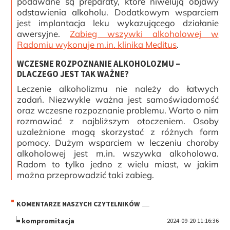
podawane są preparaty, które niwelują objawy
odstawienia alkoholu. Dodatkowym wsparciem
jest implantacja leku wykazującego działanie
awersyjne.
Zabieg wszywki alkoholowej w
Radomiu wykonuje m.in. klinika Meditus
.
WCZESNE ROZPOZNANIE ALKOHOLOZMU –
DLACZEGO JEST TAK WAŻNE?
Leczenie alkoholizmu nie należy do łatwych
zadań. Niezwykle ważna jest samoświadomość
oraz wczesne rozpoznanie problemu. Warto o nim
rozmawiać z najbliższym otoczeniem. Osoby
uzależnione mogą skorzystać z różnych form
pomocy. Dużym wsparciem w leczeniu choroby
alkoholowej jest m.in. wszywka alkoholowa.
Radom to tylko jedno z wielu miast, w jakim
można przeprowadzić taki zabieg.
KOMENTARZE NASZYCH CZYTELNIKÓW
kompromitacja
2024-09-20 11:16:36