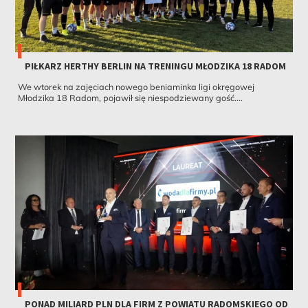
PIŁKARZ HERTHY BERLIN NA TRENINGU MŁODZIKA 18 RADOM
We wtorek na zajęciach nowego beniaminka ligi okręgowej
Młodzika 18 Radom, pojawił się niespodziewany gość....
PONAD MILIARD PLN DLA FIRM Z POWIATU RADOMSKIEGO OD