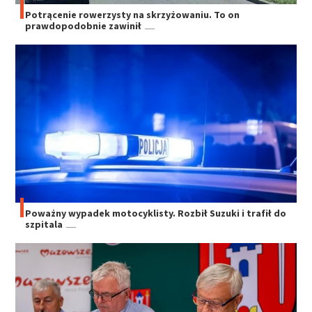
Potrącenie rowerzysty na skrzyżowaniu. To on
prawdopodobnie zawinił
Poważny wypadek motocyklisty. Rozbił Suzuki i trafił do
szpitala