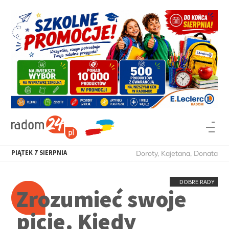
PIĄTEK
7
SIERPNIA
Doroty, Kajetana, Donata
DOBRE RADY
Zrozumieć swoje
picie. Kiedy