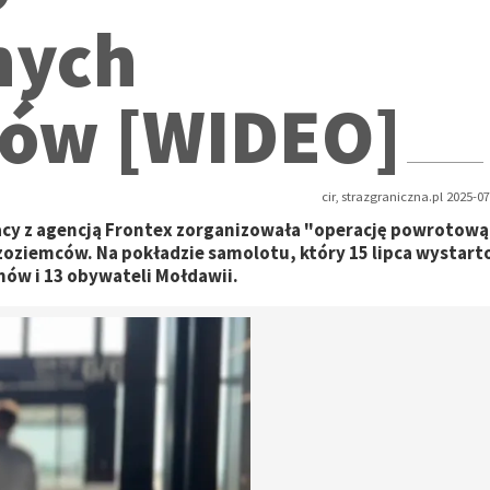
nych
ów [WIDEO]
cir, strazgraniczna.pl 2025-07
cy z agencją Frontex zorganizowała "operację powrotową
zoziemców. Na pokładzie samolotu, który 15 lipca wystart
ów i 13 obywateli Mołdawii.