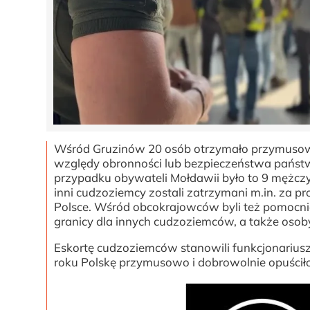
Wśród Gruzinów 20 osób otrzymało przymusow
względy obronności lub bezpieczeństwa państw
przypadku obywateli Mołdawii było to 9 mężcz
inni cudzoziemcy zostali zatrzymani m.in. za p
Polsce. Wśród obcokrajowców byli też pomocnic
granicy dla innych cudzoziemców, a także osob
Eskortę cudzoziemców stanowili funkcjonariusz
roku Polskę przymusowo i dobrowolnie opuścił