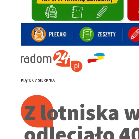
PIĄTEK
7
SIERPNIA
Z lotniska
odleciało 4