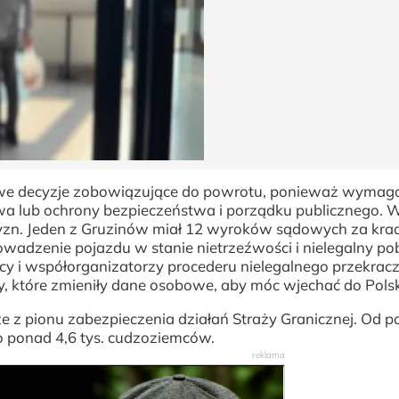
e decyzje zobowiązujące do powrotu, ponieważ wymaga
a lub ochrony bezpieczeństwa i porządku publicznego. 
yzn. Jeden z Gruzinów miał 12 wyroków sądowych za krad
rowadzenie pojazdu w stanie nietrzeźwości i nielegalny po
y i współorganizatorzy procederu nielegalnego przekrac
y, które zmieniły dane osobowe, aby móc wjechać do Polsk
e z pionu zabezpieczenia działań Straży Granicznej. Od p
o ponad 4,6 tys. cudzoziemców.