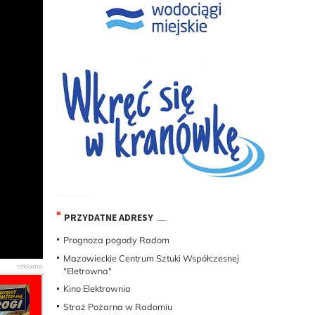
PRZYDATNE ADRESY
Prognoza pogody Radom
Mazowieckie Centrum Sztuki Współczesnej
"Eletrowna"
Kino Elektrownia
Straż Pożarna w Radomiu