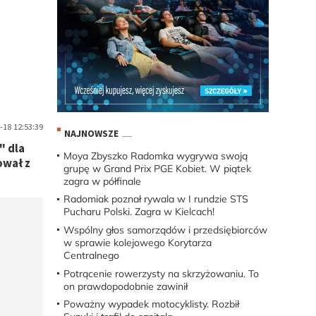
-18 12:53:39
NAJNOWSZE
" dla
Moya Zbyszko Radomka wygrywa swoją
ował z
grupę w Grand Prix PGE Kobiet. W piątek
zagra w półfinale
Radomiak poznał rywala w I rundzie STS
Pucharu Polski. Zagra w Kielcach!
Wspólny głos samorządów i przedsiębiorców
w sprawie kolejowego Korytarza
Centralnego
Potrącenie rowerzysty na skrzyżowaniu. To
on prawdopodobnie zawinił
Poważny wypadek motocyklisty. Rozbił