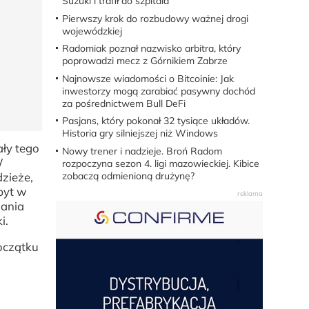
Suzuki i trafił do szpitala
Pierwszy krok do rozbudowy ważnej drogi
wojewódzkiej
Radomiak poznał nazwisko arbitra, który
poprowadzi mecz z Górnikiem Zabrze
Najnowsze wiadomości o Bitcoinie: Jak
inwestorzy mogą zarabiać pasywny dochód
za pośrednictwem Bull DeFi
Pasjans, który pokonał 32 tysiące układów.
Historia gry silniejszej niż Windows
ły tego
Nowy trener i nadzieje. Broń Radom
W
rozpoczyna sezon 4. ligi mazowieckiej. Kibice
zobaczą odmienioną drużynę?
zieże,
byt w
zania
i.
oczątku