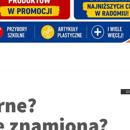
D
rne?
e znamiona?