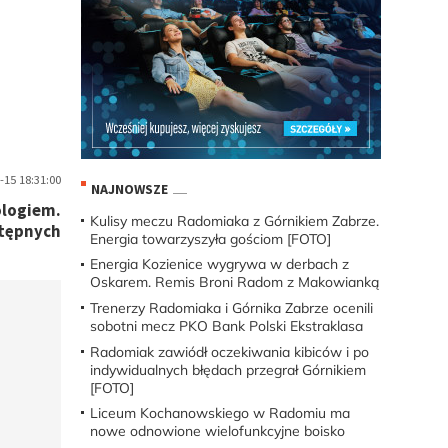
-15 18:31:00
NAJNOWSZE
ologiem.
Kulisy meczu Radomiaka z Górnikiem Zabrze.
stępnych
Energia towarzyszyła gościom [FOTO]
Energia Kozienice wygrywa w derbach z
Oskarem. Remis Broni Radom z Makowianką
Trenerzy Radomiaka i Górnika Zabrze ocenili
sobotni mecz PKO Bank Polski Ekstraklasa
Radomiak zawiódł oczekiwania kibiców i po
indywidualnych błędach przegrał Górnikiem
[FOTO]
Liceum Kochanowskiego w Radomiu ma
nowe odnowione wielofunkcyjne boisko