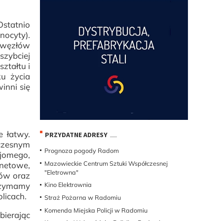
Ostatnio
nocyty).
e węzłów
szybciej
ztałtu i
u życia
inni się
 łatwy.
PRZYDATNE ADRESY
oczesnym
Prognoza pogody Radom
ajomego,
Mazowieckie Centrum Sztuki Współczesnej
rnetowe,
"Eletrowna"
tów oraz
rzymamy
Kino Elektrownia
licach.
Straż Pożarna w Radomiu
Komenda Miejska Policji w Radomiu
ierając