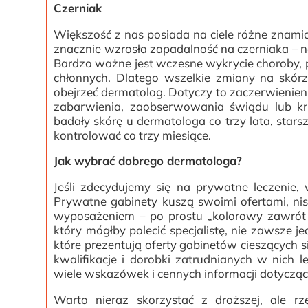
Czerniak
Większość z nas posiada na ciele różne znamio
znacznie wzrosła zapadalność na czerniaka – 
Bardzo ważne jest wczesne wykrycie choroby, 
chłonnych. Dlatego wszelkie zmiany na skórz
obejrzeć dermatolog. Dotyczy to zaczerwienieni
zabarwienia, zaobserwowania świądu lub krw
badały skórę u dermatologa co trzy lata, starsz
kontrolować co trzy miesiące.
Jak wybrać dobrego dermatologa?
Jeśli zdecydujemy się na prywatne leczenie
Prywatne gabinety kuszą swoimi ofertami, n
wyposażeniem – po prostu „kolorowy zawrót g
który mógłby polecić specjalistę, nie zawsze 
które prezentują oferty gabinetów cieszących s
kwalifikacje i dorobki zatrudnianych w nich l
wiele wskazówek i cennych informacji dotycząc
Warto nieraz skorzystać z droższej, ale rz