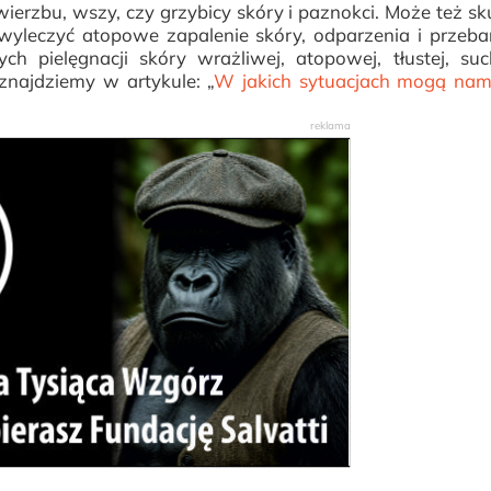
ierzbu, wszy, czy grzybicy skóry i paznokci. Może też sk
wyleczyć atopowe zapalenie skóry, odparzenia i przeba
h pielęgnacji skóry wrażliwej, atopowej, tłustej, suc
znajdziemy w artykule: „
W jakich sytuacjach mogą na