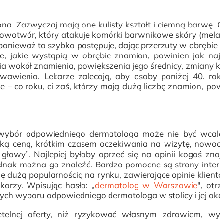
na. Zazwyczaj mają one kulisty kształt i ciemną barwę. 
nowotwór, który atakuje komórki barwnikowe skóry (mela
ponieważ ta szybko postępuje, dając przerzuty w obrębi
e, jakie wystąpią w obrębie znamion, powinien jak naj
a wokół znamienia, powiększenia jego średnicy, zmiany ks
awienia. Lekarze zalecają, aby osoby poniżej 40. rok
e – co roku, ci zaś, którzy mają dużą liczbę znamion, pow
, wybór odpowiedniego dermatologa może nie być wcale
iską ceną, krótkim czasem oczekiwania na wizytę, now
łowy”. Najlepiej byłoby oprzeć się na opinii kogoś zn
jednak można go znaleźć. Bardzo pomocne są strony inte
ię dużą popularnością na rynku, zawierające opinie klien
ekarzy. Wpisując hasło: „
dermatolog w Warszawie
", ot
ych wyboru odpowiedniego dermatologa w stolicy i jej oko
etelnej oferty, niż ryzykować własnym zdrowiem, wyb