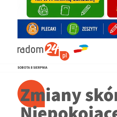
SOBOTA
8
SIERPNIA
Zmiany skó
Niepokojąc