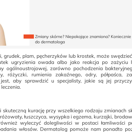
Zmiany skórne? Niepokojące znamiona? Koniecznie 
do dermatologa
, grudek, plam, pęcherzyków lub krostek, może swędzieć 
tek ugryzienia owada albo jako reakcja po zażyciu 
by ogólnoustrojowej, zarówno pochodzenia bakteryjneg
y, różyczki, rumienia zakaźnego, odry, półpaśca, za
st, aby sprawdzić u specjalisty, jakie są jej przycz
leczenia.
skuteczną kurację przy wszelkiego rodzaju zmianach s
i różowaty, łuszczyca, wysypka i egzema, kurzajki, brodawki
również wyleczyć dolegliwości w postaci łamliwości p
wypadania włosów. Dermatolog pomoże nam ponadto poz