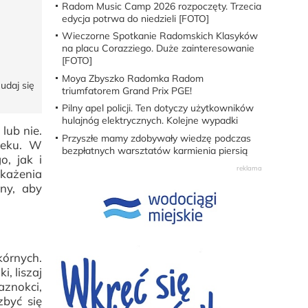
Radom Music Camp 2026 rozpoczęty. Trzecia
edycja potrwa do niedzieli [FOTO]
Wieczorne Spotkanie Radomskich Klasyków
na placu Corazziego. Duże zainteresowanie
[FOTO]
Moya Zbyszko Radomka Radom
udaj się
triumfatorem Grand Prix PGE!
Pilny apel policji. Ten dotyczy użytkowników
hulajnóg elektrycznych. Kolejne wypadki
lub nie.
Przyszłe mamy zdobywały wiedzę podczas
leku. W
bezpłatnych warsztatów karmienia piersią
o, jak i
każenia
yny, aby
kórnych.
, liszaj
aznokci,
być się