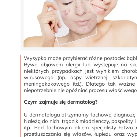
Wysypka może przybierać różne postacie: bąbli
Bywa objawem alergii lub występuje na sku
niektórych przypadkach jest wynikiem choro
wirusowego (np. ospy wietrznej, szkarlatyn
meningokokowego itd.). Dlatego tak ważne je
niepotrzebnie nie opóźniać procesu właściwego 
Czym zajmuje się dermatolog?
U dermatologa otrzymamy fachową diagnozę i 
Należą do nich: trądzik młodzieńczy, pospolity 
itp. Pod fachowym okiem specjalisty łatwo 
przetłuszczania się włosów, łupieżu oraz 