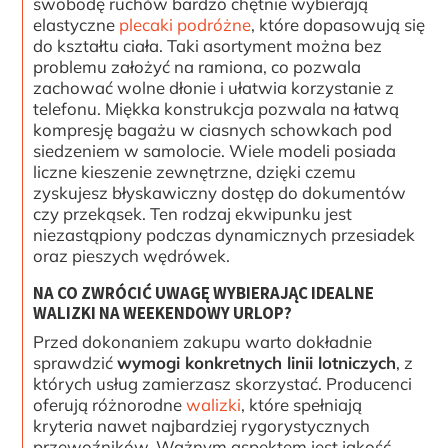
swobodę ruchów bardzo chętnie wybierają
elastyczne
plecaki podróżne
, które dopasowują się
do kształtu ciała. Taki asortyment można bez
problemu założyć na ramiona, co pozwala
zachować wolne dłonie i ułatwia korzystanie z
telefonu. Miękka konstrukcja pozwala na łatwą
kompresję bagażu w ciasnych schowkach pod
siedzeniem w samolocie. Wiele modeli posiada
liczne kieszenie zewnętrzne, dzięki czemu
zyskujesz błyskawiczny dostęp do dokumentów
czy przekąsek. Ten rodzaj ekwipunku jest
niezastąpiony podczas dynamicznych przesiadek
oraz pieszych wędrówek.
NA CO ZWRÓCIĆ UWAGĘ WYBIERAJĄC IDEALNE
WALIZKI NA WEEKENDOWY URLOP?
Przed dokonaniem zakupu warto dokładnie
sprawdzić
wymogi konkretnych linii lotniczych
, z
których usług zamierzasz skorzystać. Producenci
oferują różnorodne
walizki
, które spełniają
kryteria nawet najbardziej rygorystycznych
przewoźników. Ważnym aspektem jest jakość