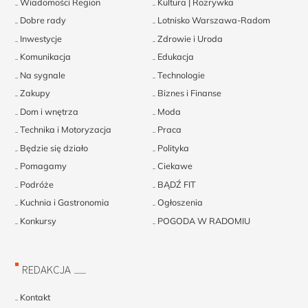
Wiadomości Region
Kultura | Rozrywka
Dobre rady
Lotnisko Warszawa-Radom
Inwestycje
Zdrowie i Uroda
Komunikacja
Edukacja
Na sygnale
Technologie
Zakupy
Biznes i Finanse
Dom i wnętrza
Moda
Technika i Motoryzacja
Praca
Będzie się działo
Polityka
Pomagamy
Ciekawe
Podróże
BĄDŹ FIT
Kuchnia i Gastronomia
Ogłoszenia
Konkursy
POGODA W RADOMIU
REDAKCJA
Kontakt