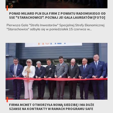
PONAD MILIARD PLN DLA FIRM Z POWIATU RADOMSKIEGO OD
SSE "STARACHOWICE". POZNAJ JE! GALA LAUREATÓW [FOTO]
Pierwsza Gala "Strefa Inwestorów" Specjalnej Strefy Ekonomicznej
"Starachowice" odbyła się w poniedziałek 15 czerwca w...
FIRMA MCMET OTWORZYŁA NOWĄ SIEDZIBĘ I MA DUŻE
SZANSE NA KONTRAKTY W RAMACH PROGRAMU SAFE