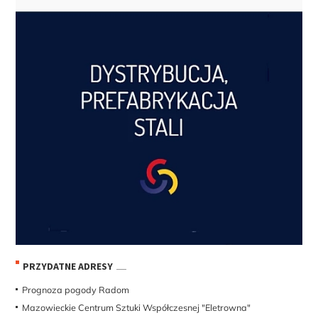
PRZYDATNE ADRESY
Prognoza pogody Radom
Mazowieckie Centrum Sztuki Współczesnej "Eletrowna"