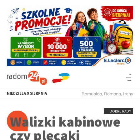
NIEDZIELA
9
SIERPNIA
Romualda, Romana, Ireny
DOBRE RADY
Walizki kabinowe
czy plecaki