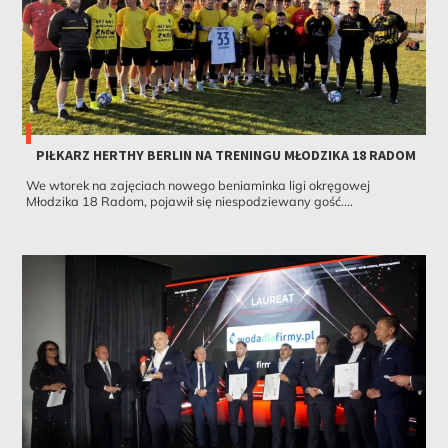
PIŁKARZ HERTHY BERLIN NA TRENINGU MŁODZIKA 18 RADOM
We wtorek na zajęciach nowego beniaminka ligi okręgowej
Młodzika 18 Radom, pojawił się niespodziewany gość....