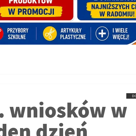
D
s. wniosków w
den dzień