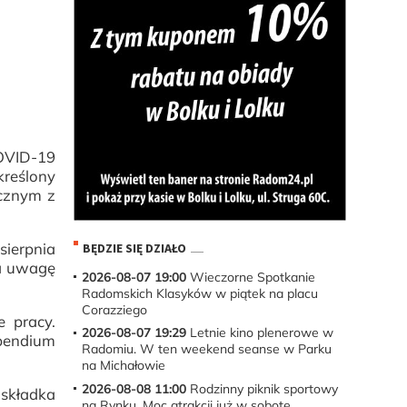
OVID-19
reślony
ecznym z
sierpnia
BĘDZIE SIĘ DZIAŁO
ca uwagę
2026-08-07 19:00
Wieczorne Spotkanie
Radomskich Klasyków w piątek na placu
Corazziego
 pracy.
2026-08-07 19:29
Letnie kino plenerowe w
ypendium
Radomiu. W ten weekend seanse w Parku
na Michałowie
2026-08-08 11:00
Rodzinny piknik sportowy
 składka
na Rynku. Moc atrakcji już w sobotę