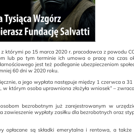
z którymi po 15 marca 2020 r. pracodawca z powodu C
m lub po tym terminie ich umowa o pracę na czas ok
arnościowego jest też podleganie ubezpieczeniom społ
mniej 60 dni w 2020 roku.
ęcznie, a jego wypłata następuje między 1 czerwca a 31 
ąc, w którym osoba uprawniona złożyła wniosek” – zwra
 osobom bezrobotnym już zarejestrowanym w urzędzie
 zawieszenie wypłaty zasiłku dla bezrobotnych oraz st
wy opłacane są składki emerytalna i rentowa, a także