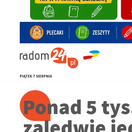
PIĄTEK
7
SIERPNIA
Ponad 5 ty
zaledwie je