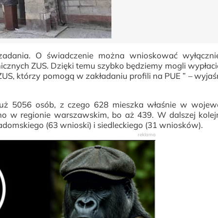
 zadania. O świadczenie można wnioskować wyłączni
onicznych ZUS. Dzięki temu szybko będziemy mogli wypłacić
US, którzy pomogą w zakładaniu profili na PUE ” – wyjaśn
 już 5056 osób, z czego 628 mieszka właśnie w wojew
o w regionie warszawskim, bo aż 439. W dalszej kolej
domskiego (63 wnioski) i siedleckiego (31 wniosków).