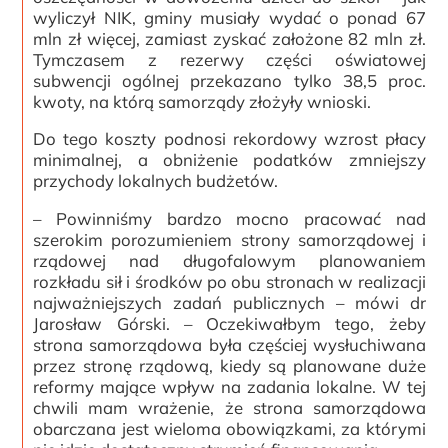
wyliczył NIK, gminy musiały wydać o ponad 67
mln zł więcej, zamiast zyskać założone 82 mln zł.
Tymczasem z rezerwy części oświatowej
subwencji ogólnej przekazano tylko 38,5 proc.
kwoty, na którą samorządy złożyły wnioski.
Do tego koszty podnosi rekordowy wzrost płacy
minimalnej, a obniżenie podatków zmniejszy
przychody lokalnych budżetów.
– Powinniśmy bardzo mocno pracować nad
szerokim porozumieniem strony samorządowej i
rządowej nad długofalowym planowaniem
rozkładu sił i środków po obu stronach w realizacji
najważniejszych zadań publicznych – mówi dr
Jarosław Górski. – Oczekiwałbym tego, żeby
strona samorządowa była częściej wysłuchiwana
przez stronę rządową, kiedy są planowane duże
reformy mające wpływ na zadania lokalne. W tej
chwili mam wrażenie, że strona samorządowa
obarczana jest wieloma obowiązkami, za którymi