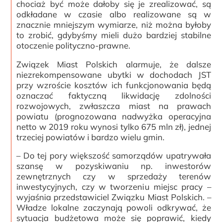
chociaż być może dałoby się je zrealizować, są
odkładane w czasie albo realizowane są w
znacznie mniejszym wymiarze, niż można byłoby
to zrobić, gdybyśmy mieli dużo bardziej stabilne
otoczenie polityczno-prawne.
Związek Miast Polskich alarmuje, że dalsze
niezrekompensowane ubytki w dochodach JST
przy wzroście kosztów ich funkcjonowania będą
oznaczać faktyczną likwidację zdolności
rozwojowych, zwłaszcza miast na prawach
powiatu (prognozowana nadwyżka operacyjna
netto w 2019 roku wynosi tylko 675 mln zł), jednej
trzeciej powiatów i bardzo wielu gmin.
– Do tej pory większość samorządów upatrywała
szansę w pozyskiwaniu np. inwestorów
zewnętrznych czy w sprzedaży terenów
inwestycyjnych, czy w tworzeniu miejsc pracy –
wyjaśnia przedstawiciel Związku Miast Polskich. –
Władze lokalne zaczynają powoli odkrywać, że
sytuacja budżetowa może się poprawić, kiedy