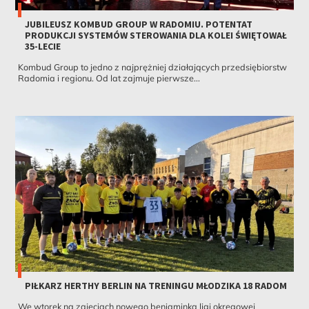
JUBILEUSZ KOMBUD GROUP W RADOMIU. POTENTAT
PRODUKCJI SYSTEMÓW STEROWANIA DLA KOLEI ŚWIĘTOWAŁ
35-LECIE
Kombud Group to jedno z najprężniej działających przedsiębiorstw
Radomia i regionu. Od lat zajmuje pierwsze...
PIŁKARZ HERTHY BERLIN NA TRENINGU MŁODZIKA 18 RADOM
We wtorek na zajęciach nowego beniaminka ligi okręgowej