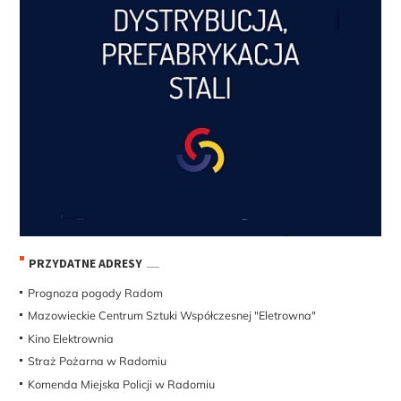
PRZYDATNE ADRESY
Prognoza pogody Radom
Mazowieckie Centrum Sztuki Współczesnej "Eletrowna"
Kino Elektrownia
Straż Pożarna w Radomiu
Komenda Miejska Policji w Radomiu