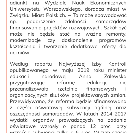
adiunkt na Wydziale Nauk Ekonomicznych
Uniwersytetu Warszawskiego, doradca miast w
Związku Miast Polskich. – To może spowodować
np. pogorszenie zdolności samorządów
finansowania projektów rozwojowych. Szkół być
może nie będzie stać na ważne remonty,
modernizacje czy doskonalenie programów
kształcenia i tworzenie dodatkowej oferty dla
uczniów.
Według raportu Najwyższej Izby Kontroli
opublikowanego w maju 2019 roku minister
edukacji narodowej Anna Zalewska
przygotowując reformę edukacji, nie
przeanalizowała rzetelnie finansowych i
organizacyjnych skutków projektowanych zmian.
Przewidywano, że reforma będzie sfinansowana
z części oświatowej subwencji ogólnej oraz
oszczędności samorządów. W latach 2014–2017
wydatki organów prowadzących na zadania
oświatowe wzrosły o ponad 12 proc. przy
wzroście subwencji tylko o 6 proc. W tym czasie