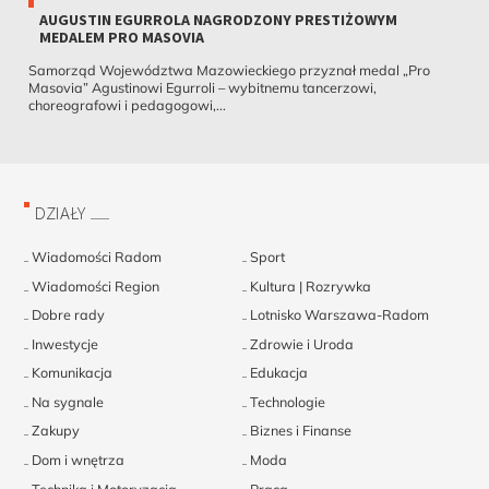
AUGUSTIN EGURROLA NAGRODZONY PRESTIŻOWYM
MEDALEM PRO MASOVIA
Samorząd Województwa Mazowieckiego przyznał medal „Pro
Masovia” Agustinowi Egurroli – wybitnemu tancerzowi,
choreografowi i pedagogowi,...
DZIAŁY
Wiadomości Radom
Sport
Wiadomości Region
Kultura | Rozrywka
Dobre rady
Lotnisko Warszawa-Radom
Inwestycje
Zdrowie i Uroda
Komunikacja
Edukacja
Na sygnale
Technologie
Zakupy
Biznes i Finanse
Dom i wnętrza
Moda
Technika i Motoryzacja
Praca