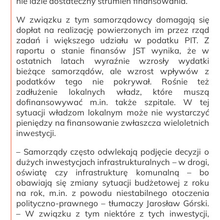
nie idzie dostateczny strumień finansowania.
W związku z tym samorządowcy domagają się
dopłat na realizację powierzonych im przez rząd
zadań i większego udziału w podatku PIT. Z
raportu o stanie finansów JST wynika, że w
ostatnich latach wyraźnie wzrosły wydatki
bieżące samorządów, ale wzrost wpływów z
podatków tego nie pokrywał. Rośnie też
zadłużenie lokalnych władz, które muszą
dofinansowywać m.in. także szpitale. W tej
sytuacji władzom lokalnym może nie wystarczyć
pieniędzy na finansowanie zwłaszcza wieloletnich
inwestycji.
– Samorządy często odwlekają podjęcie decyzji o
dużych inwestycjach infrastrukturalnych – w drogi,
oświatę czy infrastrukturę komunalną – bo
obawiają się zmiany sytuacji budżetowej z roku
na rok, m.in. z powodu niestabilnego otoczenia
polityczno-prawnego – tłumaczy Jarosław Górski.
– W związku z tym niektóre z tych inwestycji,