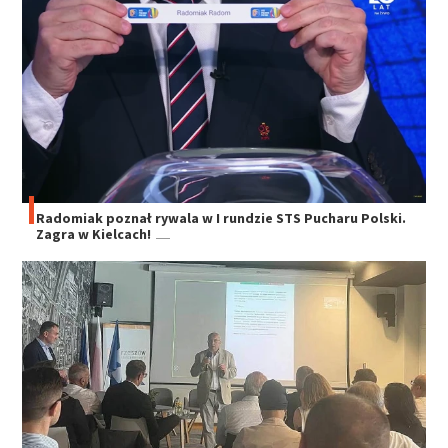
Radomiak poznał rywala w I rundzie STS Pucharu Polski.
Zagra w Kielcach!