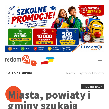
PIĄTEK
7
SIERPNIA
Doroty, Kajetana, Donata
DOBRE RADY
Miasta, powiaty i
gminy szukają