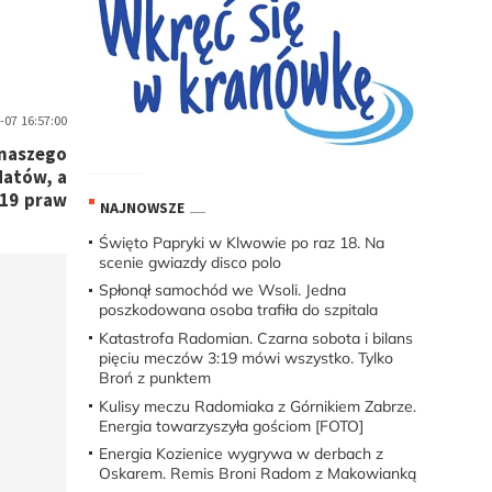
07 16:57:00
 naszego
datów, a
 19 praw
NAJNOWSZE
Święto Papryki w Klwowie po raz 18. Na
scenie gwiazdy disco polo
Spłonął samochód we Wsoli. Jedna
poszkodowana osoba trafiła do szpitala
Katastrofa Radomian. Czarna sobota i bilans
pięciu meczów 3:19 mówi wszystko. Tylko
Broń z punktem
Kulisy meczu Radomiaka z Górnikiem Zabrze.
Energia towarzyszyła gościom [FOTO]
Energia Kozienice wygrywa w derbach z
Oskarem. Remis Broni Radom z Makowianką