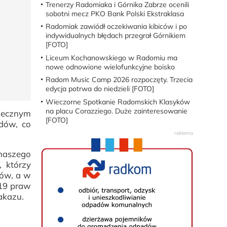
Trenerzy Radomiaka i Górnika Zabrze ocenili
sobotni mecz PKO Bank Polski Ekstraklasa
Radomiak zawiódł oczekiwania kibiców i po
indywidualnych błędach przegrał Górnikiem
[FOTO]
Liceum Kochanowskiego w Radomiu ma
nowe odnowione wielofunkcyjne boisko
Radom Music Camp 2026 rozpoczęty. Trzecia
edycja potrwa do niedzieli [FOTO]
Wieczorne Spotkanie Radomskich Klasyków
na placu Corazziego. Duże zainteresowanie
piecznym
[FOTO]
zdów, co
naszego
, którzy
tów, a w
 19 praw
akazu.