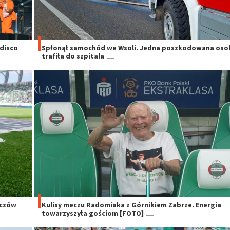
 disco
Spłonął samochód we Wsoli. Jedna poszkodowana oso
trafiła do szpitala
eczów
Kulisy meczu Radomiaka z Górnikiem Zabrze. Energia
towarzyszyła gościom [FOTO]