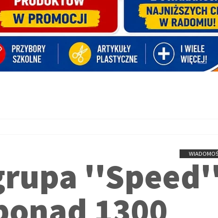
WIADOMOŚ
rupa ''Speed''
ponad 1300