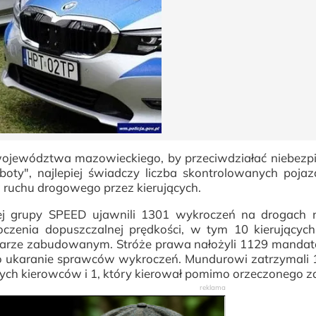
 województwa mazowieckiego, by przeciwdziałać niebez
boty", najlepiej świadczy liczba skontrolowanych poja
 ruchu drogowego przez kierujących.
ej grupy SPEED ujawnili 1301 wykroczeń na drogach 
czenia dopuszczalnej prędkości, w tym 10 kierujących
szarze zabudowanym. Stróże prawa nałożyli 1129 manda
 o ukaranie sprawców wykroczeń. Mundurowi zatrzymali
nych kierowców i 1, który kierował pomimo orzeczonego z