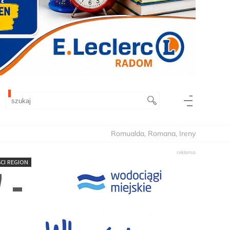
Romualda, Romana, Ireny
CI REGION
 -