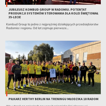
JUBILEUSZ KOMBUD GROUP W RADOMIU. POTENTAT
PRODUKCJI SYSTEMÓW STEROWANIA DLA KOLEI ŚWIĘTOWAŁ
35-LECIE
Kombud Group to jedno z najprężniej działających przedsiębiorstw
Radomia i regionu. Od lat zajmuje pierwsze...
PIŁKARZ HERTHY BERLIN NA TRENINGU MŁODZIKA 18 RADOM
We wtorek na zajęciach nowego beniaminka ligi okręgowej