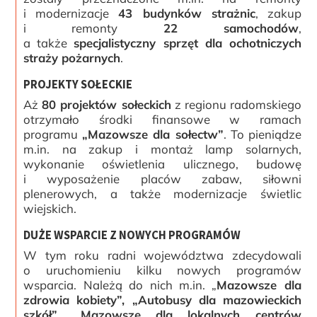
i modernizacje
43 budynków strażnic
, zakup
i remonty
22 samochodów
,
a także
specjalistyczny sprzęt dla ochotniczych
straży pożarnych
.
PROJEKTY SOŁECKIE
Aż
80 projektów sołeckich
z regionu radomskiego
otrzymało środki finansowe w ramach
programu
„Mazowsze dla sołectw”
. To pieniądze
m.in. na zakup i montaż lamp solarnych,
wykonanie oświetlenia ulicznego, budowę
i wyposażenie placów zabaw, siłowni
plenerowych, a także modernizacje świetlic
wiejskich.
DUŻE WSPARCIE Z NOWYCH PROGRAMÓW
W tym roku radni województwa zdecydowali
o uruchomieniu kilku nowych programów
wsparcia. Należą do nich m.in. „
Mazowsze dla
zdrowia kobiety”, „Autobusy dla mazowieckich
szkół”, „Mazowsze dla lokalnych centrów