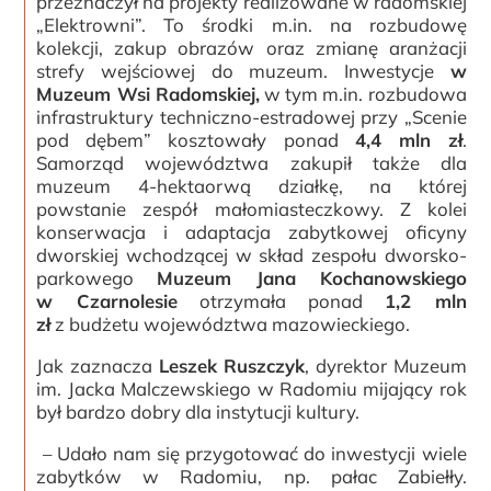
przeznaczył na projekty realizowane w radomskiej
„Elektrowni”. To środki m.in. na rozbudowę
kolekcji, zakup obrazów oraz zmianę aranżacji
strefy wejściowej do muzeum. Inwestycje
w
Muzeum Wsi Radomskiej,
w tym m.in. rozbudowa
infrastruktury techniczno-estradowej przy „Scenie
pod dębem” kosztowały ponad
4,4 mln zł
.
Samorząd województwa zakupił także dla
muzeum 4-hektaorwą działkę, na której
powstanie zespół małomiasteczkowy. Z kolei
konserwacja i adaptacja zabytkowej oficyny
dworskiej wchodzącej w skład zespołu dworsko-
parkowego
Muzeum Jana Kochanowskiego
w Czarnolesie
otrzymała ponad
1,2 mln
zł
z budżetu województwa mazowieckiego.
Jak zaznacza
Leszek Ruszczyk
, dyrektor Muzeum
im. Jacka Malczewskiego w Radomiu mijający rok
był bardzo dobry dla instytucji kultury.
– Udało nam się przygotować do inwestycji wiele
zabytków w Radomiu, np. pałac Zabiełły.