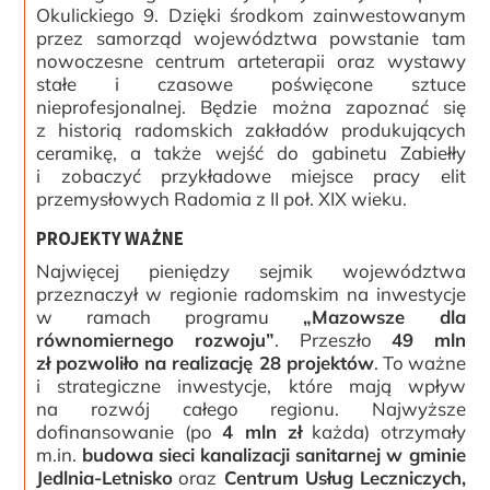
Okulickiego 9. Dzięki środkom zainwestowanym
przez samorząd województwa powstanie tam
nowoczesne centrum arteterapii oraz wystawy
stałe i czasowe poświęcone sztuce
nieprofesjonalnej. Będzie można zapoznać się
z historią radomskich zakładów produkujących
ceramikę, a także wejść do gabinetu Zabiełły
i zobaczyć przykładowe miejsce pracy elit
przemysłowych Radomia z II poł. XIX wieku.
PROJEKTY WAŻNE
Najwięcej pieniędzy sejmik województwa
przeznaczył w regionie radomskim na inwestycje
w ramach programu
„Mazowsze dla
równomiernego rozwoju”
. Przeszło
49 mln
zł pozwoliło na realizację 28 projektów
. To ważne
i strategiczne inwestycje, które mają wpływ
na rozwój całego regionu. Najwyższe
dofinansowanie (po
4 mln zł
każda) otrzymały
m.in.
budowa sieci kanalizacji sanitarnej w gminie
Jedlnia-Letnisko
oraz
Centrum Usług Leczniczych,