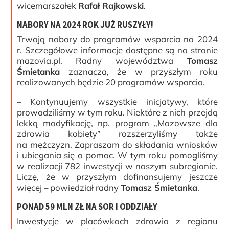
wicemarszałek
Rafał Rajkowski
.
NABORY NA 2024 ROK JUŻ RUSZYŁY!
Trwają nabory do programów wsparcia na 2024
r. Szczegółowe informacje dostępne są na stronie
mazovia.pl. Radny województwa
Tomasz
Śmietanka
zaznacza, że w przyszłym roku
realizowanych będzie 20 programów wsparcia.
– Kontynuujemy wszystkie inicjatywy, które
prowadziliśmy w tym roku. Niektóre z nich przejdą
lekką modyfikację, np. program „Mazowsze dla
zdrowia kobiety” rozszerzyliśmy także
na mężczyzn. Zapraszam do składania wniosków
i ubiegania się o pomoc. W tym roku pomogliśmy
w realizacji 782 inwestycji w naszym subregionie.
Liczę, że w przyszłym dofinansujemy jeszcze
więcej – powiedział radny
Tomasz Śmietanka
.
PONAD 59 MLN ZŁ NA SOR I ODDZIAŁY
Inwestycje w placówkach zdrowia z regionu