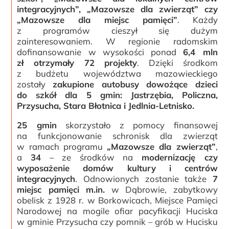
integracyjnych”, „Mazowsze dla zwierząt” czy
„Mazowsze dla miejsc pamięci”
. Każdy
z programów cieszył się dużym
zainteresowaniem. W regionie radomskim
dofinansowanie w wysokości ponad
6,4 mln
zł otrzymały 72 projekty
. Dzięki środkom
z budżetu województwa mazowieckiego
zostały
zakupione autobusy dowożące dzieci
do szkół dla 5 gmin: Jastrzębia, Policzna,
Przysucha, Stara Błotnica i Jedlnia-Letnisko.
25 gmin
skorzystało z pomocy finansowej
na funkcjonowanie schronisk dla zwierząt
w ramach programu
„Mazowsze dla zwierząt”
,
a
34
– ze środków na
modernizację czy
wyposażenie domów kultury i centrów
integracyjnych
. Odnowionych zostanie także
7
miejsc pamięci m.in.
w Dąbrowie, zabytkowy
obelisk z 1928 r. w Borkowicach, Miejsce Pamięci
Narodowej na mogile ofiar pacyfikacji Huciska
w gminie Przysucha czy pomnik – grób w Hucisku