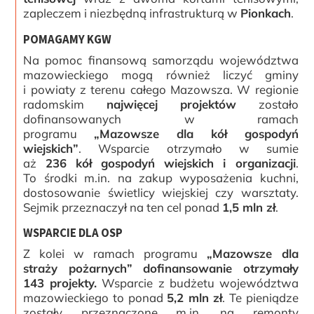
zapleczem i niezbędną infrastrukturą w
Pionkach
.
POMAGAMY KGW
Na pomoc finansową samorządu województwa
mazowieckiego mogą również liczyć gminy
i powiaty z terenu całego Mazowsza. W regionie
radomskim
najwięcej projektów
zostało
dofinansowanych w ramach
programu
„Mazowsze dla kół gospodyń
wiejskich”
. Wsparcie otrzymało w sumie
aż
236 kół gospodyń wiejskich i organizacji
.
To środki m.in. na zakup wyposażenia kuchni,
dostosowanie świetlicy wiejskiej czy warsztaty.
Sejmik przeznaczył na ten cel ponad
1,5 mln zł
.
WSPARCIE DLA OSP
Z kolei w ramach programu
„Mazowsze dla
straży pożarnych” dofinansowanie otrzymały
143 projekty.
Wsparcie z budżetu województwa
mazowieckiego to ponad
5,2 mln zł
. Te pieniądze
zostały przeznaczone m.in. na remonty