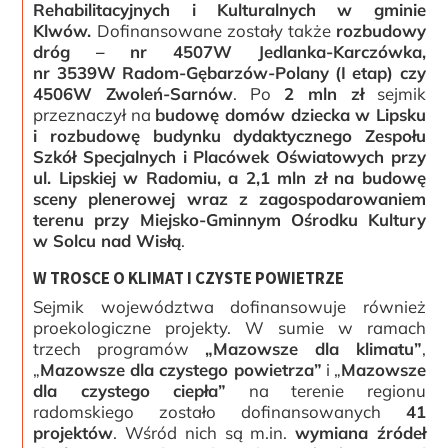
Rehabilitacyjnych i Kulturalnych w gminie
Klwów.
Dofinansowane zostały także
rozbudowy
dróg – nr 4507W Jedlanka-Karczówka,
nr 3539W Radom-Gębarzów-Polany (I etap) czy
4506W Zwoleń-Sarnów
. Po
2 mln zł
sejmik
przeznaczył na
budowę domów dziecka w Lipsku
i rozbudowę budynku dydaktycznego Zespołu
Szkół Specjalnych i Placówek Oświatowych przy
ul. Lipskiej w Radomiu, a 2,1 mln zł na budowę
sceny plenerowej wraz z zagospodarowaniem
terenu przy Miejsko-Gminnym Ośrodku Kultury
w Solcu nad Wisłą
.
W TROSCE O KLIMAT I CZYSTE POWIETRZE
Sejmik województwa dofinansowuje również
proekologiczne projekty. W sumie w ramach
trzech programów
„Mazowsze dla klimatu”
,
„
Mazowsze dla czystego powietrza”
i „
Mazowsze
dla czystego ciepła”
na terenie regionu
radomskiego zostało dofinansowanych
41
projektów
. Wśród nich są m.in.
wymiana źródeł