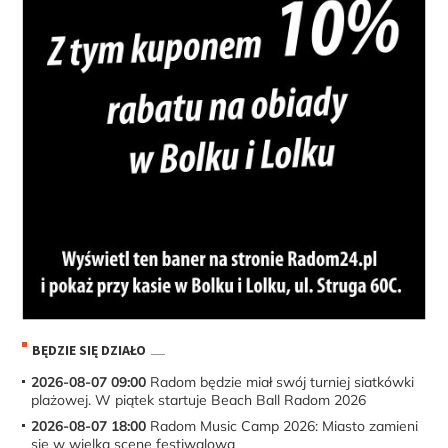
BĘDZIE SIĘ DZIAŁO
2026-08-07 09:00
Radom będzie miał swój turniej siatkówki
plażowej. W piątek startuje Beach Ball Radom 2026
2026-08-07 18:00
Radom Music Camp 2026: Miasto zamieni
się w wielką scenę festiwalową