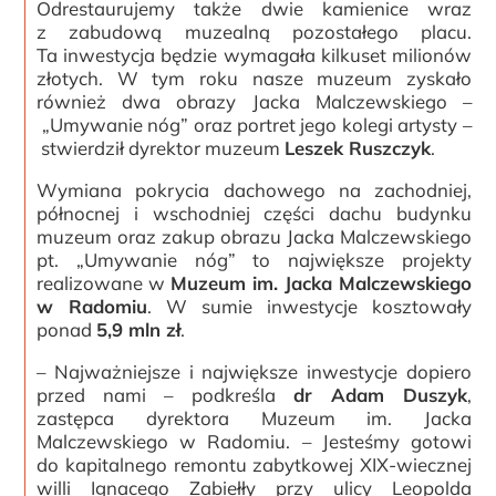
Odrestaurujemy także dwie kamienice wraz
z zabudową muzealną pozostałego placu.
Ta inwestycja będzie wymagała kilkuset milionów
złotych. W tym roku nasze muzeum zyskało
również dwa obrazy Jacka Malczewskiego –
„Umywanie nóg” oraz portret jego kolegi artysty –
stwierdził dyrektor muzeum
Leszek Ruszczyk
.
Wymiana pokrycia dachowego na zachodniej,
północnej i wschodniej części dachu budynku
muzeum oraz zakup obrazu Jacka Malczewskiego
pt. „Umywanie nóg” to największe projekty
realizowane w
Muzeum im. Jacka Malczewskiego
w Radomiu
. W sumie inwestycje kosztowały
ponad
5,9 mln zł
.
– Najważniejsze i największe inwestycje dopiero
przed nami – podkreśla
dr Adam Duszyk
,
zastępca dyrektora Muzeum im. Jacka
Malczewskiego w Radomiu. – Jesteśmy gotowi
do kapitalnego remontu zabytkowej XIX-wiecznej
willi Ignacego Zabiełły przy ulicy Leopolda