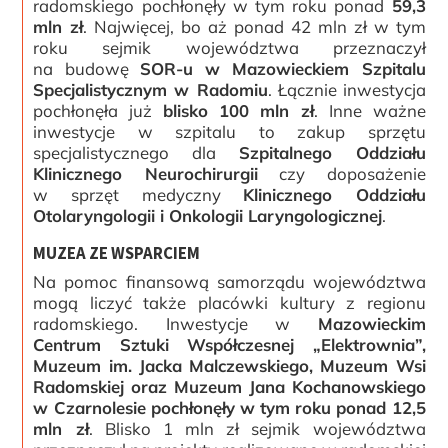
radomskiego pochłonęły w tym roku ponad
59,3
mln zł
. Najwięcej, bo aż ponad 42 mln zł w tym
roku sejmik województwa przeznaczył
na budowę
SOR-u w Mazowieckiem Szpitalu
Specjalistycznym w Radomiu
. Łącznie inwestycja
pochłonęła już
blisko
100 mln zł
. Inne ważne
inwestycje w szpitalu to zakup sprzętu
specjalistycznego dla
Szpitalnego Oddziału
Klinicznego Neurochirurgii
czy doposażenie
w sprzęt medyczny
Klinicznego Oddziału
Otolaryngologii i Onkologii Laryngologicznej
.
MUZEA ZE WSPARCIEM
Na pomoc finansową samorządu województwa
mogą liczyć także placówki kultury z regionu
radomskiego. Inwestycje w
Mazowieckim
Centrum Sztuki Współczesnej „Elektrownia”,
Muzeum im. Jacka Malczewskiego, Muzeum Wsi
Radomskiej oraz Muzeum Jana Kochanowskiego
w Czarnolesie pochłonęły w tym roku ponad 12,5
mln zł
. Blisko 1 mln zł sejmik województwa