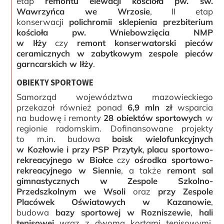
etap
remontu elewacji kościoła pw. św.
Wawrzyńca we Wrzosie
, II etap
konserwacji
polichromii sklepienia prezbiterium
kościoła pw. Wniebowzięcia NMP
w Iłży
czy
remont konserwatorski pieców
ceramicznych w zabytkowym zespole pieców
garncarskich w Iłży
.
OBIEKTY SPORTOWE
Samorząd województwa mazowieckiego
przekazał również ponad
6,9 mln zł
wsparcia
na budowę i remonty
28 obiektów
sportowych
w
regionie radomskim. Dofinansowane projekty
to m.in. budowa
boisk wielofunkcyjnych
w Kozłowie i przy PSP Przytyk
,
placu sportowo-
rekreacyjnego w Białce
czy
ośrodka sportowo-
rekreacyjnego w Siennie
, a także
remont sal
gimnastycznych w Zespole Szkolno-
Przedszkolnym we Wsoli
oraz
przy Zespole
Placówek Oświatowych w Kazanowie
,
budowa
bazy sportowej w Rozniszewie
,
hali
tenisowej
wraz z dwoma kortami tenisowymi,