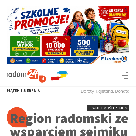
PIĄTEK
7
SIERPNIA
Doroty, Kajetana, Donata
WIADOMOŚCI REGION
Region radomski ze
wsparciem sejmiku