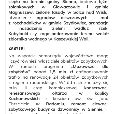
ciepła na terenie gminy Sienno
, budowa
tężni
solankowych w Głowaczowie i gminie
Magnuszew
,
zielone fasady w Solcu nad Wisłą
,
utworzenie
ogrodów deszczowych i mat
z rozchodników w gminie Szydłowiec
,
aranżacja
i nasadzenia zieleni wzdłuż rzeki
Kobylanki
czy
zagospodarowanie terenu wokół
zbiornika wodnego w Kaszewskiej Woli
.
ZABYTKI
Na wsparcie samorządu województwa mogą
liczyć również właściciele obiektów zabytkowych.
W ramach programu
„Mazowsze dla
zabytków”
ponad
1,5 mln zł
dofinansowania
trafiło na renowację 24 obiektów zabytkowych
z regionu radomskiego. Wśród nich znalazły się
m.in. II etap kompleksowej
konserwacji
renesansowego ołtarza w kaplicy
Kochanowskich
z kościoła pw. św. Jana
Chrzciciela
w Radomiu
,
remont elewacji
zabytkowego budynku dzwonnicy w Siennie
, III