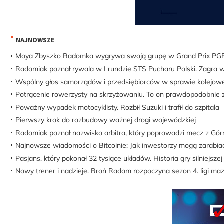
NAJNOWSZE
Moya Zbyszko Radomka wygrywa swoją grupę w Grand Prix PGE K
Radomiak poznał rywala w I rundzie STS Pucharu Polski. Zagra w
Wspólny głos samorządów i przedsiębiorców w sprawie kolejow
Potrącenie rowerzysty na skrzyżowaniu. To on prawdopodobnie z
Poważny wypadek motocyklisty. Rozbił Suzuki i trafił do szpitala
Pierwszy krok do rozbudowy ważnej drogi wojewódzkiej
Radomiak poznał nazwisko arbitra, który poprowadzi mecz z Gór
Najnowsze wiadomości o Bitcoinie: Jak inwestorzy mogą zarabi
Pasjans, który pokonał 32 tysiące układów. Historia gry silniejsz
Nowy trener i nadzieje. Broń Radom rozpoczyna sezon 4. ligi ma