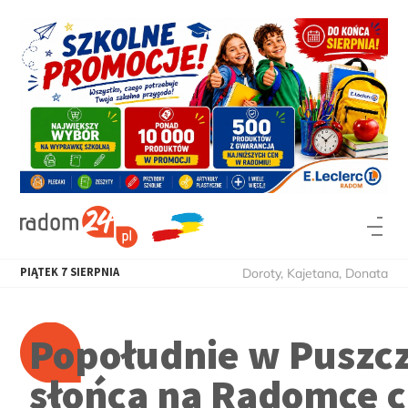
PIĄTEK
7
SIERPNIA
Doroty, Kajetana, Donata
Popołudnie w Puszcz
słońca na Radomce cz