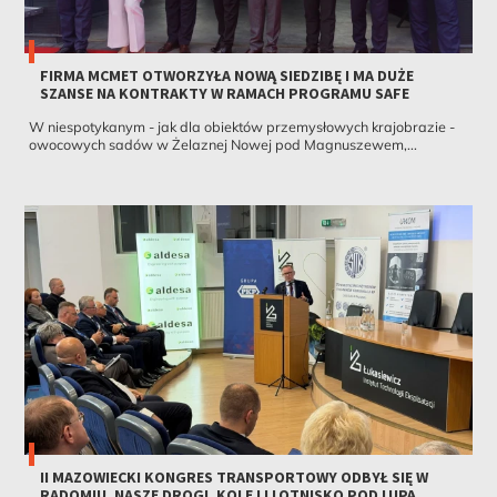
FIRMA MCMET OTWORZYŁA NOWĄ SIEDZIBĘ I MA DUŻE
SZANSE NA KONTRAKTY W RAMACH PROGRAMU SAFE
W niespotykanym - jak dla obiektów przemysłowych krajobrazie -
owocowych sadów w Żelaznej Nowej pod Magnuszewem,...
II MAZOWIECKI KONGRES TRANSPORTOWY ODBYŁ SIĘ W
RADOMIU. NASZE DROGI, KOLEJ I LOTNISKO POD LUPĄ