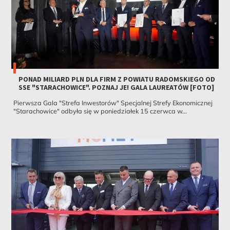
PONAD MILIARD PLN DLA FIRM Z POWIATU RADOMSKIEGO OD
SSE "STARACHOWICE". POZNAJ JE! GALA LAUREATÓW [FOTO]
Pierwsza Gala "Strefa Inwestorów" Specjalnej Strefy Ekonomicznej
"Starachowice" odbyła się w poniedziałek 15 czerwca w...