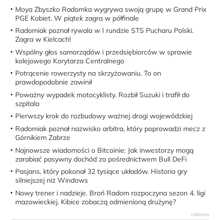
Moya Zbyszko Radomka wygrywa swoją grupę w Grand Prix
PGE Kobiet. W piątek zagra w półfinale
Radomiak poznał rywala w I rundzie STS Pucharu Polski.
Zagra w Kielcach!
Wspólny głos samorządów i przedsiębiorców w sprawie
kolejowego Korytarza Centralnego
Potrącenie rowerzysty na skrzyżowaniu. To on
prawdopodobnie zawinił
Poważny wypadek motocyklisty. Rozbił Suzuki i trafił do
szpitala
Pierwszy krok do rozbudowy ważnej drogi wojewódzkiej
Radomiak poznał nazwisko arbitra, który poprowadzi mecz z
Górnikiem Zabrze
Najnowsze wiadomości o Bitcoinie: Jak inwestorzy mogą
zarabiać pasywny dochód za pośrednictwem Bull DeFi
Pasjans, który pokonał 32 tysiące układów. Historia gry
silniejszej niż Windows
Nowy trener i nadzieje. Broń Radom rozpoczyna sezon 4. ligi
mazowieckiej. Kibice zobaczą odmienioną drużynę?