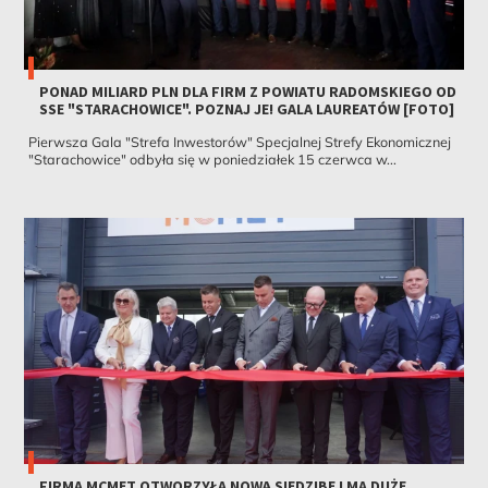
PONAD MILIARD PLN DLA FIRM Z POWIATU RADOMSKIEGO OD
SSE "STARACHOWICE". POZNAJ JE! GALA LAUREATÓW [FOTO]
Pierwsza Gala "Strefa Inwestorów" Specjalnej Strefy Ekonomicznej
"Starachowice" odbyła się w poniedziałek 15 czerwca w...
FIRMA MCMET OTWORZYŁA NOWĄ SIEDZIBĘ I MA DUŻE