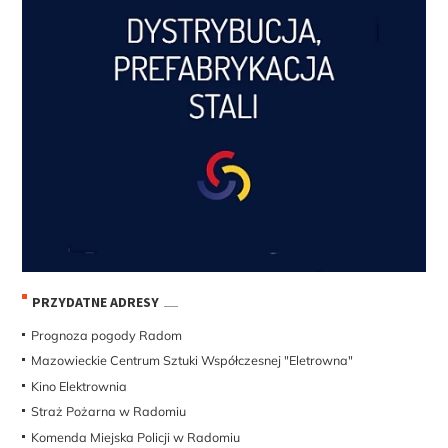
PRZYDATNE ADRESY
Prognoza pogody Radom
Mazowieckie Centrum Sztuki Współczesnej "Eletrowna"
Kino Elektrownia
Straż Pożarna w Radomiu
Komenda Miejska Policji w Radomiu