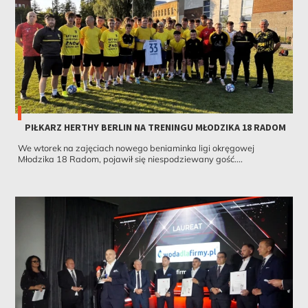
PIŁKARZ HERTHY BERLIN NA TRENINGU MŁODZIKA 18 RADOM
We wtorek na zajęciach nowego beniaminka ligi okręgowej
Młodzika 18 Radom, pojawił się niespodziewany gość....