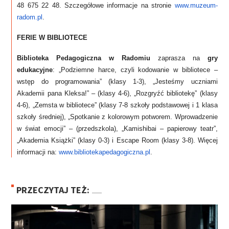
48 675 22 48.
Szczegółowe informacje na stronie
www.muzeum-
radom.pl
.
FERIE W BIBLIOTECE
Biblioteka Pedagogiczna w Radomiu
zaprasza na
gry
edukacyjne
: „Podziemne harce, czyli kodowanie w bibliotece –
wstęp do programowania” (klasy 1-3), „Jesteśmy uczniami
Akademii pana Kleksa!” – (klasy 4-6), „Rozgryźć bibliotekę” (klasy
4-6), „Zemsta w bibliotece” (klasy 7-8 szkoły podstawowej i 1 klasa
szkoły średniej), „Spotkanie z kolorowym potworem. Wprowadzenie
w świat emocji” – (przedszkola), „Kamishibai – papierowy teatr”,
„Akademia Książki” (klasy 0-3) i Escape Room (klasy 3-8). Więcej
informacji na:
www.bibliotekapedagogiczna.pl
.
PRZECZYTAJ TEŻ: