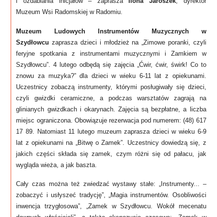
i ozdabiania inicjałów – zaprasza
Ilona Jaroszek
, dyrektor
Muzeum Wsi Radomskiej w Radomiu.
Muzeum Ludowych Instrumentów Muzycznych w
Szydłowcu
zaprasza dzieci i młodzież na „Zimowe poranki, czyli
feryjne spotkania z instrumentami muzycznymi i Zamkiem w
Szydłowcu”. 4 lutego odbędą się zajęcia „Ćwir, ćwir, świrk! Co to
znowu za muzyka?” dla dzieci w wieku 6-11 lat z opiekunami.
Uczestnicy zobaczą instrumenty, którymi posługiwały się dzieci,
czyli gwizdki ceramiczne, a podczas warsztatów zagrają na
glinianych gwizdkach i okarynach. Zajęcia są bezpłatne, a liczba
miejsc ograniczona. Obowiązuje rezerwacja pod numerem: (48) 617
17 89. Natomiast 11 lutego muzeum zaprasza dzieci w wieku 6-9
lat z opiekunami na „Bitwę o Zamek”. Uczestnicy dowiedzą się, z
jakich części składa się zamek, czym różni się od pałacu, jak
wygląda wieża, a jak baszta.
Cały czas można też zwiedzać wystawy stałe: „Instrumenty... –
zobaczyć i usłyszeć tradycję”, „Magia instrumentów. Osobliwości
inwencja trzygłosowa”, „Zamek w Szydłowcu. Wokół mecenatu