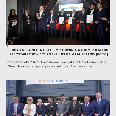
PONAD MILIARD PLN DLA FIRM Z POWIATU RADOMSKIEGO OD
SSE "STARACHOWICE". POZNAJ JE! GALA LAUREATÓW [FOTO]
Pierwsza Gala "Strefa Inwestorów" Specjalnej Strefy Ekonomicznej
"Starachowice" odbyła się w poniedziałek 15 czerwca w...