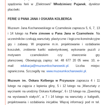
spędzenia ferii w „Elektrowni”
Włodzimierz Pujanek
,
dyrektor
placówki.
FERIE U PANA JANA I OSKARA KOLBERGA
Muzeum Jana Kochanowskiego w Czarnolesie zaprasza 5, 6, 7, 13
i 14 lutego na
Ferie zimowe u Pana Jana w Czarnolesie
.
Na
uczestników czekają warsztaty plastyczne i logiczno-konstrukcyjne
gry i zabawy. W programie m.in. projektowanie i ozdabianie
koszulek, zrobienie kartki walentynkowej, wykonanie puzzli z
motywem czarnoleskim czy stworzenie gry
planszowej.
Obowiązują zapisy: tel. 48 677 20 05 wew. 10, e-
mail:
edukacja@muzeumkochanowski.pl
. Liczba miejsc
ograniczona. Szczegóły na:
www.muzeumkochanowski.pl
.
Muzeum im. Oskara Kolberga w Przysusze
zaprasza 4 i 11
lutego na zajęcia z lepienia gliny, 5 i 12 lutego na „Warsztaty z
wycinanki na urodziny Oskara Kolberga”, 6 i 13 lutego na „Questing
na wystawach stałych”, a 7 i 14 lutego na warsztaty z kaligrafii,
projektowania i ozdabiania inicjałów. Więcej informacji pod nr tel.