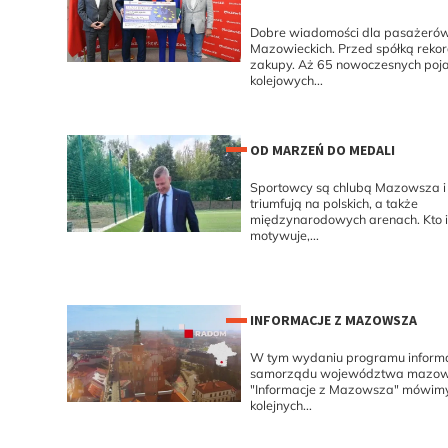
Dobre wiadomości dla pasażerów
Mazowieckich. Przed spółką reko
zakupy. Aż 65 nowoczesnych po
kolejowych...
OD MARZEŃ DO MEDALI
Sportowcy są chlubą Mazowsza i
triumfują na polskich, a także
międzynarodowych arenach. Kto i
motywuje,...
INFORMACJE Z MAZOWSZA
W tym wydaniu programu inform
samorządu województwa mazow
"Informacje z Mazowsza" mówimy 
kolejnych...