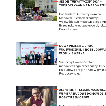
SEZON TURYSTYCZNY 2024 –
"ODPOCZYWAM NA MAZOWSZU
Pod hasłem „Odpoczywam na
Mazowszu” członkini zarządu
województwa mazowieckiego An
Brzezińska oraz zastępca dyrekt
Departamentu...
NOWY PRZEBIEG DROGI
WOJEWÓDZKIEJ I ROZBUDOWA 
W GMINIE WARKA
Samorząd województwa
mazowieckiego przeznaczy 15,5 m
rozbudowę drogi nr 730 w gmini
Rozpoczynają...
ALZHEIMER – SEJMIK MAZOWSZ
WSPIERA BUDOWĘ DOMÓW DZI
POBYTU SENIORÓW