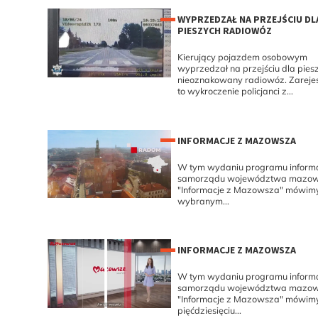
WYPRZEDZAŁ NA PRZEJŚCIU DL
PIESZYCH RADIOWÓZ
Kierujący pojazdem osobowym
wyprzedzał na przejściu dla pies
nieoznakowany radiowóz. Zarejes
to wykroczenie policjanci z...
INFORMACJE Z MAZOWSZA
W tym wydaniu programu inform
samorządu województwa mazow
"Informacje z Mazowsza" mówimy 
wybranym...
INFORMACJE Z MAZOWSZA
W tym wydaniu programu inform
samorządu województwa mazow
"Informacje z Mazowsza" mówimy 
pięćdziesięciu...