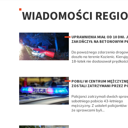
WIADOMOŚCI REGI
UPRAWNIENIA MIAŁ OD 10 DNI. 
ZAKOŃCZYŁ NA BETONOWYM PŁ
Do poważnego zdarzenia drogo
doszło na terenie Kozienic. Kieruj
18-latek nie dostosował prędkości 
POBILI W CENTRUM MĘŻCZYZNĘ
ZOSTALI ZATRZYMANI PRZEZ P
Policjanci zatrzymali dwóch spr
sobotniego pobicia 43-letniego
mężczyzny. Z ustaleń policjantów
że sprawcami byli...