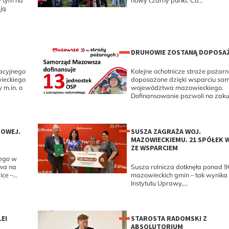
w tym na
nowy czarny punkt. Co...
ją
DRUHOWIE ZOSTANĄ DOPOSAŻ
acyjnego
Kolejne ochotnicze straże pożar
ieckiego
doposażone dzięki wsparciu sa
m.in. o
województwa mazowieckiego.
Dofinansowanie pozwoli na zakup
OWEJ.
SUSZA ZAGRAŻA WOJ.
MAZOWIECKIEMU. 21 SPÓŁEK
ZE WSPARCIEM
ego w
wa na
Susza rolnicza dotknęła ponad 9
e –...
mazowieckich gmin – tak wynika
Instytutu Uprawy,...
EI
STAROSTA RADOMSKI Z
ABSOLUTORIUM