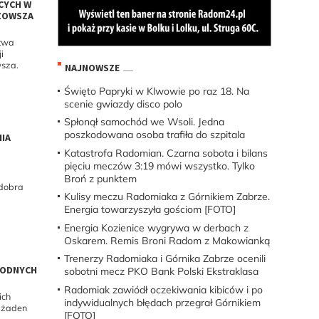
CYCH W
ZOWSZA
twa
i
sza.
NAJNOWSZE
Święto Papryki w Klwowie po raz 18. Na
scenie gwiazdy disco polo
Spłonął samochód we Wsoli. Jedna
poszkodowana osoba trafiła do szpitala
NIA
Katastrofa Radomian. Czarna sobota i bilans
pięciu meczów 3:19 mówi wszystko. Tylko
Broń z punktem
 dobra
Kulisy meczu Radomiaka z Górnikiem Zabrze.
Energia towarzyszyła gościom [FOTO]
Energia Kozienice wygrywa w derbach z
Oskarem. Remis Broni Radom z Makowianką
Trenerzy Radomiaka i Górnika Zabrze ocenili
WODNYCH
sobotni mecz PKO Bank Polski Ekstraklasa
Radomiak zawiódł oczekiwania kibiców i po
ich
indywidualnych błędach przegrał Górnikiem
ł żaden
[FOTO]