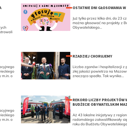
A
OSTATNIE DNI GŁOSOWANIA W
Już tylko przez kilka dni, do 23 
można głosować na projekty z B
zych
Obywatelskiego...
trowali
RZADZIEJ CHORUJEMY
acyjnego
Liczba zgonów i hospitalizacji 
ieckiego
złej jakości powietrza na Mazow
m.in. o
znacząco spadła. Tak wynika...
REKORD LICZBY PROJEKTÓW 
BUDŻECIE OBYWATELSKIM MA
acyjnego
ieckiego
Aż 43 lokalne inicjatywy z regio
m.in. o
radomskiego zakwalifikowały si
roku do Budżetu Obywatelskiego.