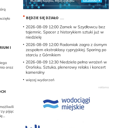
tórą
BĘDZIE SIĘ DZIAŁO
wzięło
2026-08-09 12:00
Zamek w Szydłowcu bez
tajemnic. Spacer z historykiem sztuki już w
niedzielę
2026-08-09 12:00
Radomiak zagra z ósmym
RIUM I
zespołem ekstraklasy cypryjskiej. Sparing po
starciu z Górnikiem
2026-08-09 12:30
Niedziela pełna wrażeń w
iego
Orońsku. Sztuka, plenerowy relaks i koncert
nia oraz
kameralny
więcej wydarzeń
ÓCH
możliwili
rzy pijąc
ę...