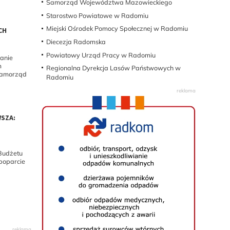
Samorząd Województwa Mazowieckiego
Starostwo Powiatowe w Radomiu
Miejski Ośrodek Pomocy Społecznej w Radomiu
CH
Diecezja Radomska
Powiatowy Urząd Pracy w Radomiu
anie
m
Regionalna Dyrekcja Lasów Państwowych w
samorząd
Radomiu
SZA:
Budżetu
poparcie