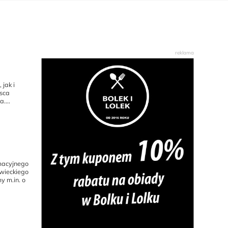
 jak i
jsca
....
macyjnego
ieckiego
 m.in. o