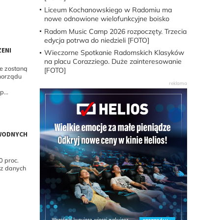
Liceum Kochanowskiego w Radomiu ma
nowe odnowione wielofunkcyjne boisko
Radom Music Camp 2026 rozpoczęty. Trzecia
edycja potrwa do niedzieli [FOTO]
ENI
Wieczorne Spotkanie Radomskich Klasyków
na placu Corazziego. Duże zainteresowanie
ne zostaną
[FOTO]
morządu
...
 WODNYCH
0 proc.
 z danych