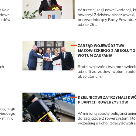
 Kolei
W trzeciej sesji nowej kadencji, k
rdowe
otworzył Zdzisław Mroczkowski,
jazdów
przewodniczący Rady Powiatu, 
udział 26...
ZARZĄD WOJEWÓDZTWA
MAZOWIECKIEGO Z ABSOLUTO
WOTUM ZAUFANIA
ch
Radni województwa mazowieck
udzielili zarządowi wotum zaufa
absolutorium.
DZIELNICOWI ZATRZYMALI DW
PIJANYCH ROWERZYSTÓW
acyjnego
ieckiego
W minioną sobotę policjanci unie
m.in. o
dalszą jazdę 2 rowerzystom, któ
wcześniej alkohol, zdecydowali si