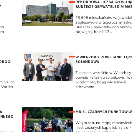
REKORDOWA LICZBA GŁOSUJĄ
"
BUDŻECIE OBYWATELSKIM MA
73 608 mieszkańców wojewódz
zagłosowało w tegorocznej edycj
na
Budżetu Obywatelskiego Mazow
ora
Najwięcej, bo aż 12...
W WIERZBICY POWSTANIE TĘŻ
DROGI
SOLANKOWA
Z końcem września w Wierzbicy
powstanie tężnia solankowa. To
ln zł na
wiadomość, bo jej właściwości
e Warka.
zdrowotne...
A
MNIEJ CZARNYCH PUNKTÓW 
ENNEGO
W tym roku na mapę mazowieck
niestrzeżonych kąpielisk nie trafi