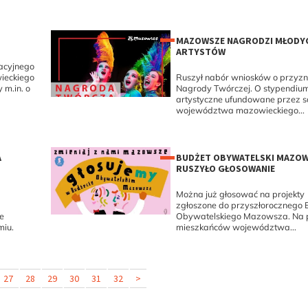
MAZOWSZE NAGRODZI MŁODY
ARTYSTÓW
acyjnego
ieckiego
Ruszył nabór wniosków o przyzn
m.in. o
Nagrody Twórczej. O stypendiu
artystyczne ufundowane przez 
województwa mazowieckiego...
A
BUDŻET OBYWATELSKI MAZOW
RUSZYŁO GŁOSOWANIE
Można już głosować na projekty
zgłoszone do przyszłorocznego 
e
Obywatelskiego Mazowsza. Na 
iu.
mieszkańców województwa...
27
28
29
30
31
32
>