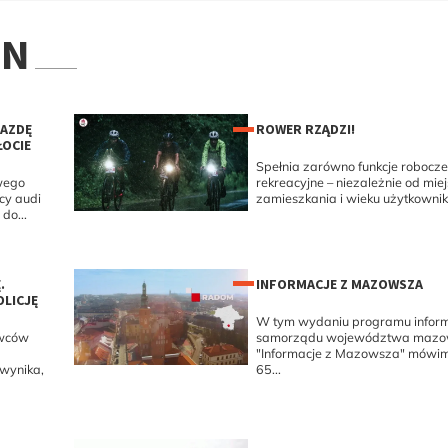
ON
JAZDĘ
ROWER RZĄDZI!
OCIE
Spełnia zarówno funkcje robocze,
wego
rekreacyjne – niezależnie od mie
ący audi
zamieszkania i wieku użytkownika
do...
.
INFORMACJE Z MAZOWSZA
OLICJĘ
W tym wydaniu programu infor
awców
samorządu województwa mazow
"Informacje z Mazowsza" mówimy
 wynika,
65...