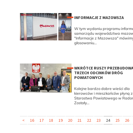
INFORMACJE Z MAZOWSZA
W tym wydaniu programu inform
samorządu województwa mazow
"Informacje z Mazowsza" mówimy 
głosowaniu...
WKRÓTCE RUSZY PRZEBUDOW
TRZECH ODCINKÓW DRÓG
POWIATOWYCH
Kolejne bardzo dobre wieści dla
kierowców i mieszkańców płyną z
Starostwa Powiatowego w Radom
Zostały...
<
16
17
18
19
20
21
22
23
24
25
26