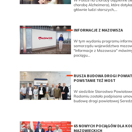
W Polsce na choroby otępienne (
chorobę Alzheimera), które dotyka
głównie ludzi starszych,...
INFORMACJE Z MAZOWSZA
W tym wydaniu programu inform
samorządu województwa mazow
"Informacje z Mazowsza" mówimy 
pociągu...
RUSZA BUDOWA DROGI POWIAT
POWSTANIE TEŻ MOST
W siedzibie Starostwa Powiatow
Radomiu została podpisana umo
budowę drogi powiatowej Seredzic
65 NOWYCH POCIĄGÓW DLA KOL
MAZOWIECKICH