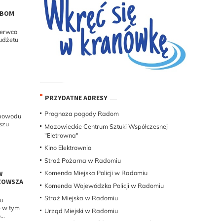
 BOM
czerwca
udżetu
PRZYDATNE ADRESY
Prognoza pogody Radom
z powodu
szu
Mazowieckie Centrum Sztuki Współczesnej
"Eletrowna"
Kino Elektrownia
Straż Pożarna w Radomiu
Komenda Miejska Policji w Radomiu
W
ZOWSZA
Komenda Wojewódzka Policji w Radomiu
Straż Miejska w Radomiu
nu
ę w tym
Urząd Miejski w Radomiu
..