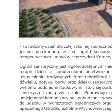
- To radosny dzień dla całej szkolnej społeczn
Jestem przekonana, że ten ogród sensory
terapeutycznym - mówi wiceprezydent Katarzy
Ogród sensoryczny jest ogólnodostępnym miej
terapii dzieci z zaburzeniami przetwarzani
uzupełnianiu tradycyjnych form rehabilitacji 
dźwięku, dotyku, barw oraz ścieżki sensoryc
wieloma badaniami naukowymi i stały się podst
sensoryczne mają wiele zalet. Poprawiają 
umiejętności komunikacyjne i pobudzanie wszys
do udziału w warsztatach ogrodniczych org
Specjalnego Ośrodka Szkolno-Wychowawczeg