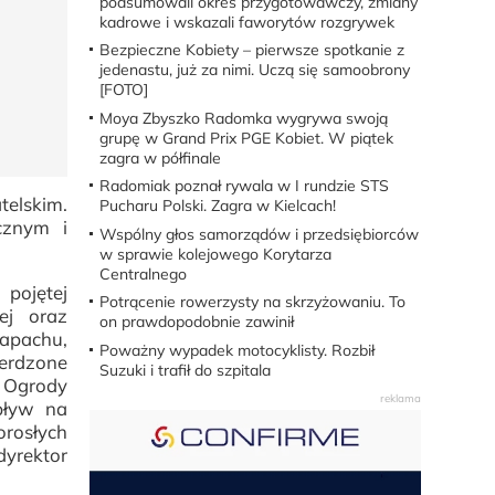
podsumowali okres przygotowawczy, zmiany
kadrowe i wskazali faworytów rozgrywek
Bezpieczne Kobiety – pierwsze spotkanie z
jedenastu, już za nimi. Uczą się samoobrony
[FOTO]
Moya Zbyszko Radomka wygrywa swoją
grupę w Grand Prix PGE Kobiet. W piątek
zagra w półfinale
Radomiak poznał rywala w I rundzie STS
telskim.
Pucharu Polski. Zagra w Kielcach!
cznym i
Wspólny głos samorządów i przedsiębiorców
w sprawie kolejowego Korytarza
Centralnego
 pojętej
Potrącenie rowerzysty na skrzyżowaniu. To
ej oraz
on prawdopodobnie zawinił
zapachu,
Poważny wypadek motocyklisty. Rozbił
ierdzone
Suzuki i trafił do szpitala
. Ogrody
pływ na
orosłych
yrektor