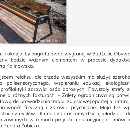
ości i okazja, by pogratulować wygranej w Budżecie Obywa
czny będzie ważnym elementem w procesie dydakty
na Kalinowska.
scem relaksu, ale przede wszystkim ma służyć szeroko
a polisensorycznego, wspieraniu edukacji ekologiczn
i profilaktyki zdrowia osób dorosłych. Powstały strefy 
zne o różnych fakturach. – Zalety ogrodnictwa są potw
awą do prowadzenia terapii zajęciowej opartej o naturę
sprawność fizyczną i zdrowie psychiczne. Mają też w
tkich zmysłów. Dlatego zapraszamy dzieci, młodzież i d
anizowanych w ramach projektu edukacyjnego - mówi d
o Renata Żabicka.