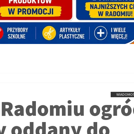
WIADOMOŚ
 Radomiu ogró
y oddany do