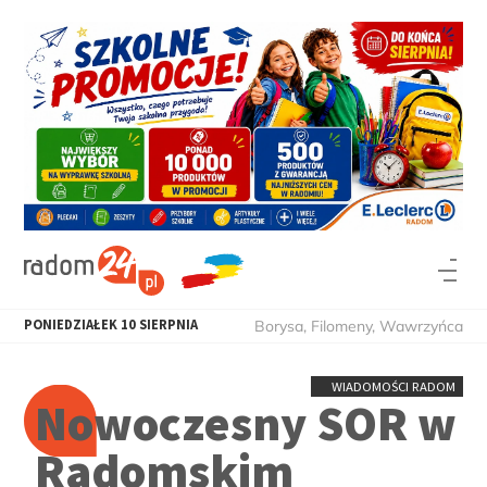
PONIEDZIAŁEK
10
SIERPNIA
Borysa, Filomeny, Wawrzyńca
WIADOMOŚCI RADOM
Nowoczesny SOR w
Radomskim