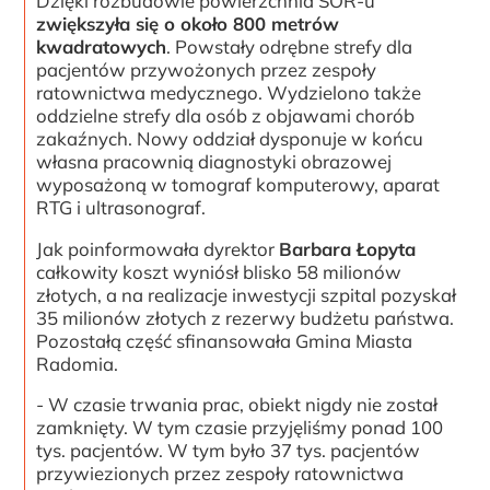
Dzięki rozbudowie powierzchnia SOR-u
zwiększyła się o około 800 metrów
kwadratowych
. Powstały odrębne strefy dla
pacjentów przywożonych przez zespoły
ratownictwa medycznego. Wydzielono także
oddzielne strefy dla osób z objawami chorób
zakaźnych. Nowy oddział dysponuje w końcu
własna pracownią diagnostyki obrazowej
wyposażoną w tomograf komputerowy, aparat
RTG i ultrasonograf.
Jak poinformowała dyrektor
Barbara Łopyta
całkowity koszt wyniósł blisko 58 milionów
złotych, a na realizacje inwestycji szpital pozyskał
35 milionów złotych z rezerwy budżetu państwa.
Pozostałą część sfinansowała Gmina Miasta
Radomia.
- W czasie trwania prac, obiekt nigdy nie został
zamknięty. W tym czasie przyjęliśmy ponad 100
tys. pacjentów. W tym było 37 tys. pacjentów
przywiezionych przez zespoły ratownictwa