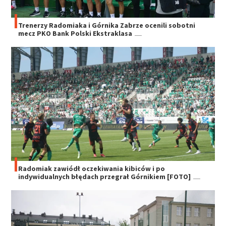
Trenerzy Radomiaka i Górnika Zabrze ocenili sobotni
mecz PKO Bank Polski Ekstraklasa
Radomiak zawiódł oczekiwania kibiców i po
indywidualnych błędach przegrał Górnikiem [FOTO]