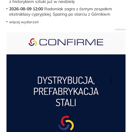
z historykiem sztuki już w niedzielę
2026-08-09 12:00
Radomiak zagra z ósmym zespołem
ekstraklasy cypryjskiej. Sparing po starciu z Górnikiem
więcej wydarzeń