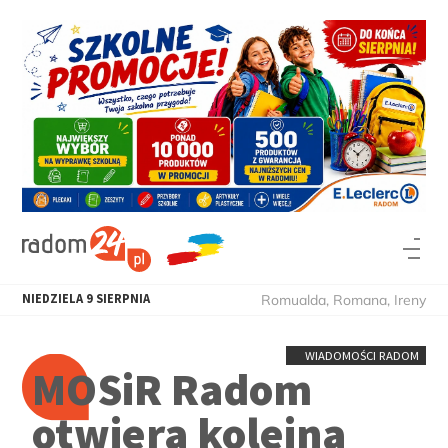
NIEDZIELA
9
SIERPNIA
Romualda, Romana, Ireny
WIADOMOŚCI RADOM
MOSiR Radom
otwiera kolejną