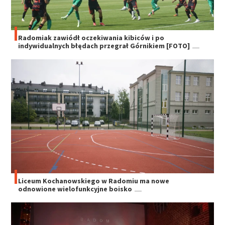
Radomiak zawiódł oczekiwania kibiców i po
indywidualnych błędach przegrał Górnikiem [FOTO]
Liceum Kochanowskiego w Radomiu ma nowe
odnowione wielofunkcyjne boisko