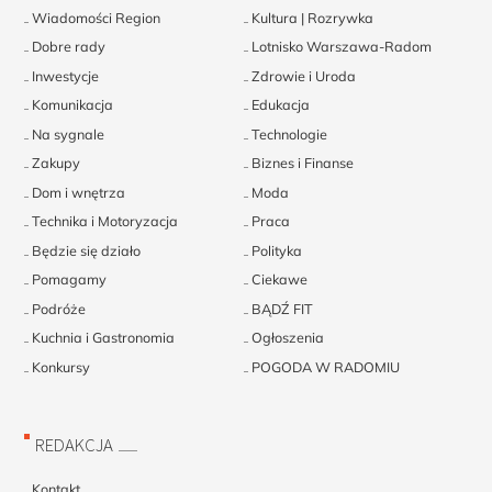
Wiadomości Region
Kultura | Rozrywka
Dobre rady
Lotnisko Warszawa-Radom
Inwestycje
Zdrowie i Uroda
Komunikacja
Edukacja
Na sygnale
Technologie
Zakupy
Biznes i Finanse
Dom i wnętrza
Moda
Technika i Motoryzacja
Praca
Będzie się działo
Polityka
Pomagamy
Ciekawe
Podróże
BĄDŹ FIT
Kuchnia i Gastronomia
Ogłoszenia
Konkursy
POGODA W RADOMIU
REDAKCJA
Kontakt