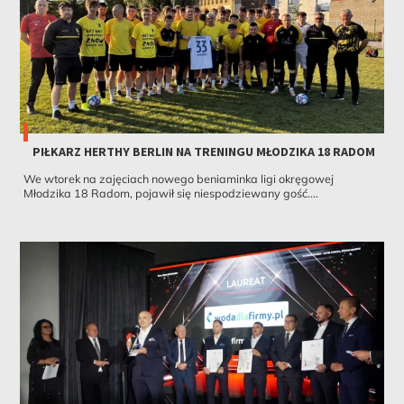
PIŁKARZ HERTHY BERLIN NA TRENINGU MŁODZIKA 18 RADOM
We wtorek na zajęciach nowego beniaminka ligi okręgowej
Młodzika 18 Radom, pojawił się niespodziewany gość....