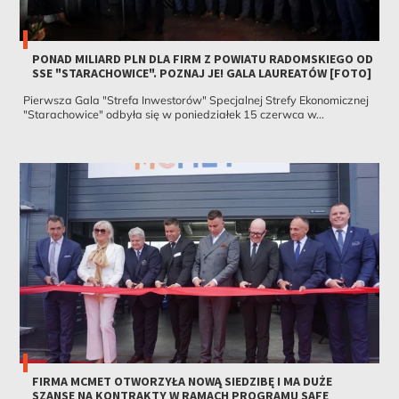
PONAD MILIARD PLN DLA FIRM Z POWIATU RADOMSKIEGO OD
SSE "STARACHOWICE". POZNAJ JE! GALA LAUREATÓW [FOTO]
Pierwsza Gala "Strefa Inwestorów" Specjalnej Strefy Ekonomicznej
"Starachowice" odbyła się w poniedziałek 15 czerwca w...
FIRMA MCMET OTWORZYŁA NOWĄ SIEDZIBĘ I MA DUŻE
SZANSE NA KONTRAKTY W RAMACH PROGRAMU SAFE